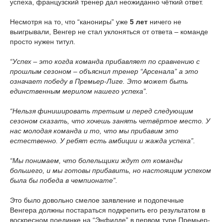
успеха, французский тренер дал неожиданно чёткий ответ.
Несмотря на то, что “канониры” уже
5 лет
ничего не
выигрывали, Венгер не стал уклоняться от ответа – команде
просто нужен титул.
“Успех – это когда команда прибавляет по сравнению с
прошлым сезоном – объяснил тренер “Арсенала” а это
означает победу в Премьер-Лиге. Это может быть
единственным мерилом нашего успеха”.
“Нельзя финишировать третьим и перед следующим
сезоном сказать, что хочешь занять четвёртое место. У
нас молодая команда и то, что мы прибавим это
естественно. У ребят есть амбиции и жажда успеха”.
“Мы понимаем, что болельщики ждут от команды
большего, и мы готовы прибавить, но настоящим успехом
была бы победа в чемпионате”.
Это было довольно смелое заявление и подопечные
Венгера должны постараться подкрепить его результатом в
воскресном поединке на “Энфилде” в первом туре Премьер-