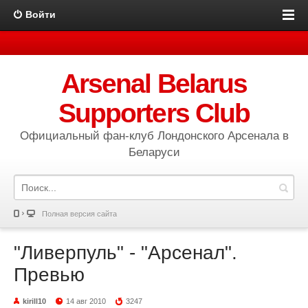
Войти
Arsenal Belarus
Supporters Club
Официальный фан-клуб Лондонского Арсенала в
Беларуси
Полная версия сайта
"Ливерпуль" - "Арсенал".
Превью
kirill10
14 авг 2010
3247