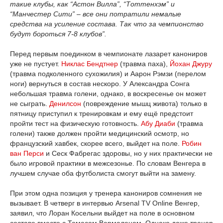
такие клубы, как “Астон Вилла”, “Тоттенхэм” и
“Манчестер Сити” – все они потратили немалые
средства на усиление состава. Так что за чемпионство
будут бороться 7-8 клубов”.
Перед первым поединком в чемпионате лазарет канониров
уже не пустует.
Никлас Бендтнер
(травма паха),
Йохан Джуру
(травма подколенного сухожилия) и Аарон Рэмзи (перелом
ноги) вернуться в состав нескоро. У Александра Сонга
небольшая травма голени, однако, в воскресенье он может
не сыграть.
Денилсон
(повреждение мышц живота) только в
пятницу приступил к тренировкам и ему ещё предстоит
пройти тест на физическую готовность.
Абу Диаби
(травма
голени) также должен пройти медицинский осмотр, но
французский хавбек, скорее всего, выйдет на поле.
Робин
ван Перси
и Сеск Фабрегас здоровы, но у них практически не
было игровой практики в межсезонье. По словам Венгера в
лучшем случае оба футболиста смогут выйти на замену.
При этом одна позиция у тренера канониров сомнения не
вызывает. В четверг в интервью Arsenal TV Online Венгер,
заявил, что Лоран Косельни выйдет на поле в основном