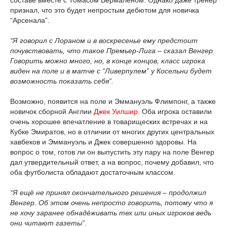
составе вместе с Томасом Вермаленом. Однако даже тренер
признал, что это будет непростым дебютом для новичка
“Арсенала”.
“Я говорил с Лораном и в воскресенье ему предстоит
почувствовать, что такое Премьер-Лига – сказал Венгер.
Говорить можно много, но, в конце концов, класс игрока
виден на поле и в матче с “Ливерпулем” у Косельни будет
возможность показать себя”.
Возможно, появится на поле и Эммануэль Флимпонг, а также
новичок сборной Англии
Джек Уилшир
. Оба игрока оставили
очень хорошее впечатление в товарищеских встречах и на
Кубке Эмиратов, но в отличии от многих других центральных
хавбеков и Эммануэль и Джек совершенно здоровы. На
вопрос о том, готов ли он выпустить эту пару на поле Венгер
дал утвердительный ответ, а на вопрос, почему добавил, что
оба футболиста обладают достаточным классом.
“Я ещё не принял окончательного решения – продолжил
Венгер. Об этом очень непросто говорить, потому что я
не хочу заранее обнадёживать тех или иных игроков ведь
они читают газеты”.