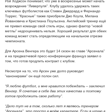
Рой Ходжсон понимает, что уже в воскресенье может начать
возрождение “Ливерпуля”. Клубу удалось удержать таких
ключевых футболистов как Стивен Джеррард и Фернандо
Торрес. “Красные” также приобрели Джо Коула, Милана
Йовановича и Кристиана Поульсена. Английский тренер ещё
не привил команде свой стиль игры, однако фактор “новой
метлы” недооценивать нельзя. Хороший результат для обеих
команд может стать определяющим на начальном отрезке
чемпионата.
Для Арсена Венгера это будет 14 сезон во главе “Арсенала”
и на предматчевой пресс-конференции француз заявил о
том, что готов продлить контракт с клубом.
Несмотря на то, что Арсен уже долго руководит
“канонирами” он ещё полон сил.
“Я люблю футбол, и мне нравится побеждать – заключил
Венгер. Я сочетаю в себе два этих качества и поэтому
готов продолжить свою работу”.
“Дело тут не в том, сколько лет я являюсь тренером
“Арсенала”, это просто в моём характере. Если я играю в