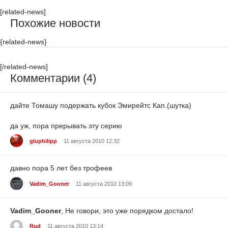
[related-news]
Похожие новости
{related-news}
[/related-news]
Комментарии (4)
дайте Томашу подержать кубок Эмирейтс Кап.(шутка)
да уж, пора прерывать эту серию
gluphilipp
11 августа 2010 12:32
давно пора 5 лет без трофеев
Vadim_Gooner
11 августа 2010 13:09
Vadim_Gooner
, Не говори, это уже порядком достало!
Rud
11 августа 2010 13:14