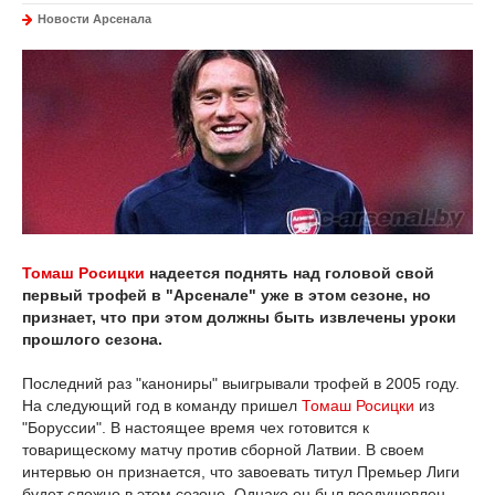
Новости Арсенала
Томаш Росицки
надеется поднять над головой свой
первый трофей в "Арсенале" уже в этом сезоне, но
признает, что при этом должны быть извлечены уроки
прошлого сезона.
Последний раз "канониры" выигрывали трофей в 2005 году.
На следующий год в команду пришел
Томаш Росицки
из
"Боруссии". В настоящее время чех готовится к
товарищескому матчу против сборной Латвии. В своем
интервью он признается, что завоевать титул Премьер Лиги
будет сложно в этом сезоне. Однако он был воодушевлен