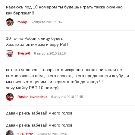
надеюсь под 10 номером ты будешь играть также охуенно
как бергкамп!!
ronny
6 августа 2010 21:47
10 точно Робин к лицу будет.
Хвалю за оптимизм и веру РвП
TwisteR
6 августа 2010 22:18
вот это человек .. говорю это искренно так как ни капли не
сомневаюсь в нём , в его словах , в его преданности клубу , и
мы очень это ценим , и верим в тебя до конца !!! ..
хочу майку РВП 10 номер)
Ruslan-lavrenchuk
6 августа 2010 22:45
давай рвись забевай много голов
давай рвись забевай много голов
ILIA_1992
6 августа 2010 22:48