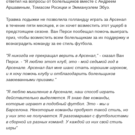
ответил на вопросы от болельщиков вместе с Андреем
Аршавиным, Томасом Росицки и Эммануэлем Эбуэ.
Травма лодыжки не позволила голландцу играть за Арсенал
в течение пяти месяцев, и он хочет возместить этот ущерб в
предстоящем сезоне. Ван Перси пообещал помочь выиграть
приз, чтобы возместить всем болельщикам за их поддержку и
вознаградить команду за ее стиль футбола.
"Я никогда не прекращал верить в Арсенал,"
- сказал Ван
Перси. -
"Я люблю этот клуб, это - мой седьмой год в
Арсенале. Арсенал дал мне шанс стать хорошим игроком,
и я хочу помочь клубу и отблагодарить болельщиков
завоеванными призами."
"Я люблю мышление в Арсенале, наш способ играть
действительно выделяется. Я знаю две команды,
которые играют в подобный футбол. Это - мы и
Барселона. Некоторые команды пробуют такой стиль, но
у них это не получается. Я разговаривал с футболистами
в сборной из разных команд. У каждой из них свой стиль
игры"