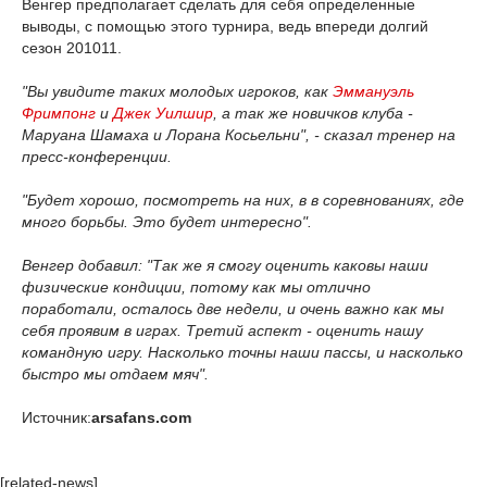
Венгер предполагает сделать для себя определенные
выводы, с помощью этого турнира, ведь впереди долгий
сезон 201011.
"Вы увидите таких молодых игроков, как
Эммануэль
Фримпонг
и
Джек Уилшир
, а так же новичков клуба -
Маруана Шамаха и Лорана Косьельни", - сказал тренер на
пресс-конференции.
"Будет хорошо, посмотреть на них, в в соревнованиях, где
много борьбы. Это будет интересно".
Венгер добавил: "Так же я смогу оценить каковы наши
физические кондиции, потому как мы отлично
поработали, осталось две недели, и очень важно как мы
себя проявим в играх. Третий аспект - оценить нашу
командную игру. Насколько точны наши пассы, и насколько
быстро мы отдаем мяч".
Источник:
arsafans.com
[related-news]