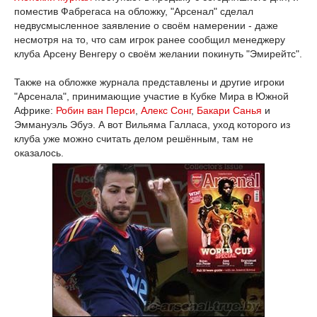
поместив Фабрегаса на обложку, "Арсенал" сделал
недвусмысленное заявление о своём намерении - даже
несмотря на то, что сам игрок ранее сообщил менеджеру
клуба Арсену Венгеру о своём желании покинуть "Эмирейтс".
Также на обложке журнала представлены и другие игроки
"Арсенала", принимающие участие в Кубке Мира в Южной
Африке:
Робин ван Перси
,
Алекс Сонг
,
Бакари Санья
и
Эммануэль Эбуэ. А вот Вильяма Галласа, уход которого из
клуба уже можно считать делом решённым, там не
оказалось.