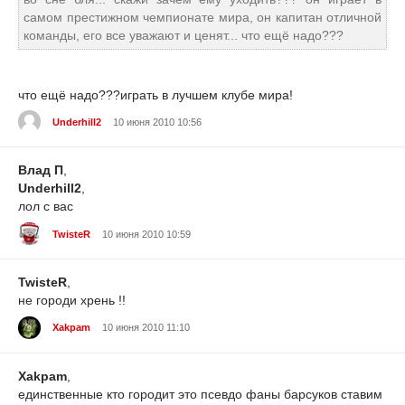
самом престижном чемпионате мира, он капитан отличной
команды, его все уважают и ценят... что ещё надо???
что ещё надо???играть в лучшем клубе мира!
Underhill2
10 июня 2010 10:56
Влад П
,
Underhill2
,
лол с вас
TwisteR
10 июня 2010 10:59
TwisteR
,
не городи хрень !!
Xakpam
10 июня 2010 11:10
Xakpam
,
единственные кто городит это псевдо фаны барсуков ставим