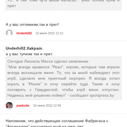
+1.. я там тоже чуть выше написал . уних логика прям и
прёт
А у вас оптимизм,так и прет!
Underhill2
10 июня 2010 12:12
Underhill2
,
Xakpam
,
а у вас тупизм так и прет.
Сегодня Лионель Месси сделал заявление:
"Мне всегда нравился "Реал", игроки, которые там играли
всегда восхищали меня. То, что за мной наблюдает этот
клуб, сделало мне приятный сюрприз. Я всегда хотел
играть в "Реале" и хочу перейти туда. Также я хочу
поговрить с Гвардиолой, чтобы клуб меня отпустил.
Надеюсь моё решение поймут" - сообщает sportpress.by
pavholm
10 июня 2010 12:46
Напомним, что действующее соглашение Фабрегаса с
"Арсеналом" рассчитано ещё на пять лет