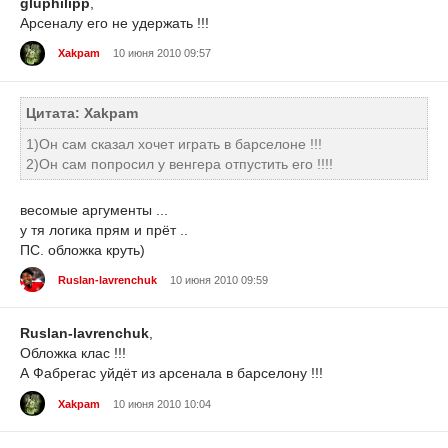
gluphilipp
,
Арсеналу его не удержать !!!
Xakpam
10 июня 2010 09:57
Цитата: Xakpam
1)Он сам сказал хочет играть в барселоне !!!
2)Он сам попросил у венгера отпустить его !!!!
весомые аргументы ...
у тя логика прям и прёт ..
ПС. обложка круть)
Ruslan-lavrenchuk
10 июня 2010 09:59
Ruslan-lavrenchuk
,
Обложка клас !!!
А Фабрегас уйдёт из арсенала в барселону !!!
Xakpam
10 июня 2010 10:04