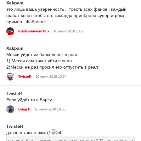
Xakpam
,
это лишь ваша уверенность .. тоесть всех фанов , каждый
фанат хочет чтобы его команда приобрела супер игрока ,
пример : Фабрегас ..
Ruslan-lavrenchuk
10 июня 2010 10:08
Xakpam
,
Месси уйдёт из барселоны, в реал.
1) Месси сам хочет уйти в реал
2)Месси не раз просил его отпустить в реал
TwisteR
10 июня 2010 10:34
TwisteR
Если уйдёт то в Барсу
Влад П
10 июня 2010 10:55
TwisteR
,
давно я так не ржал,!
во сне бля... скажи зачем ему уходить??? он играет в