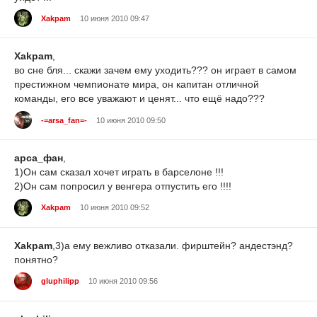
Xakpam
10 июня 2010 09:47
Xakpam
,
во сне бля... скажи зачем ему уходить??? он играет в самом
престижном чемпионате мира, он капитан отличной
команды, его все уважают и ценят... что ещё надо???
-=arsa_fan=-
10 июня 2010 09:50
арса_фан
,
1)Он сам сказал хочет играть в барселоне !!!
2)Он сам попросил у венгера отпустить его !!!!
Xakpam
10 июня 2010 09:52
Xakpam
,3)а ему вежливо отказали. фирштейн? андестэнд?
понятно?
gluphilipp
10 июня 2010 09:56