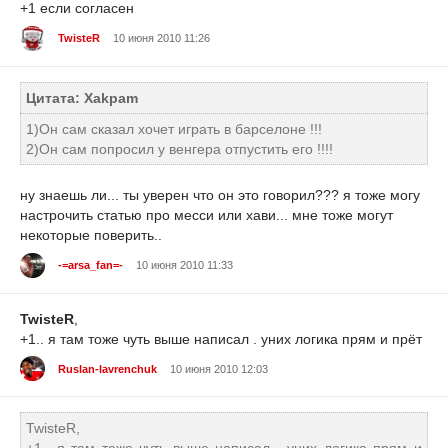
+1 если согласен
TwisteR
10 июня 2010 11:26
Цитата: Xakpam
1)Он сам сказал хочет играть в барселоне !!!
2)Он сам попросил у венгера отпустить его !!!!
ну знаешь ли... ты уверен что он это говорил??? я тоже могу
настрочить статью про месси или хави... мне тоже могут
некоторые поверить..
-=arsa_fan=-
10 июня 2010 11:33
TwisteR
,
+1.. я там тоже чуть выше написал . уних логика прям и прёт
Ruslan-lavrenchuk
10 июня 2010 12:03
TwisteR,