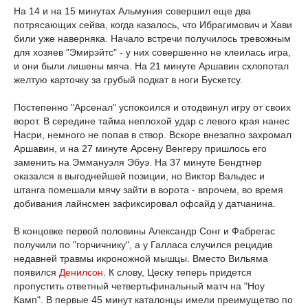
На 14 и на 15 минутах Альмуния совершил еще два
потрясающих сейва, когда казалось, что Ибрагимович и Хави
били уже наверняка. Начало встречи получилось тревожным
для хозяев "Эмирэйтс" - у них совершенно не клеилась игра,
и они были лишены мяча. На 21 минуте Аршавин схлопотал
желтую карточку за грубый подкат в ноги Бускетсу.
Постепенно "Арсенал" успокоился и отодвинул игру от своих
ворот. В середине тайма неплохой удар с левого края нанес
Насри, немного не попав в створ. Вскоре внезапно захромал
Аршавин, и на 27 минуте Арсену Венгеру пришлось его
заменить на Эммануэля Эбуэ. На 37 минуте Бендтнер
оказался в выгоднейшей позиции, но Виктор Вальдес и
штанга помешали мячу зайти в ворота - впрочем, во время
добивания лайнсмен зафиксировал офсайд у датчанина.
В концовке первой половины Александр Сонг и Фабрегас
получили по "горчичнику", а у Галласа случился рецидив
недавней травмы икроножной мышцы. Вместо Вильяма
появился
Денилсон
. К слову, Цеску теперь придется
пропустить ответный четвертьфинальный матч на "Ноу
Камп". В первые 45 минут каталонцы имели преимущетво по