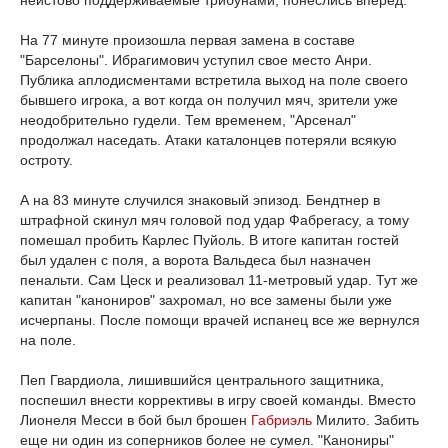
неистово поддерживаемые трибунами, понеслись вперед.
На 77 минуте произошла первая замена в составе
"Барселоны". Ибрагимович уступил свое место Анри.
Публика аплодисментами встретила выход на поле своего
бывшего игрока, а вот когда он получил мяч, зрители уже
неодобрительно гудели. Тем временем, "Арсенал"
продолжал наседать. Атаки каталонцев потеряли всякую
остроту.
А на 83 минуте случился знаковый эпизод. Бендтнер в
штрафной скинул мяч головой под удар Фабрегасу, а тому
помешал пробить Карлес Пуйоль. В итоге капитан гостей
был удален с поля, а ворота Вальдеса был назначен
пенальти. Сам Цеск и реализовал 11-метровый удар. Тут же
капитан "канониров" захромал, но все замены были уже
исчерпаны. После помощи врачей испанец все же вернулся
на поле.
Пеп Гвардиола, лишившийся центрального защитника,
поспешил внести коррективы в игру своей команды. Вместо
Лионеля Месси в бой был брошен
Габриэль
Милито. Забить
еще ни один из соперников более не сумел. "Канониры"