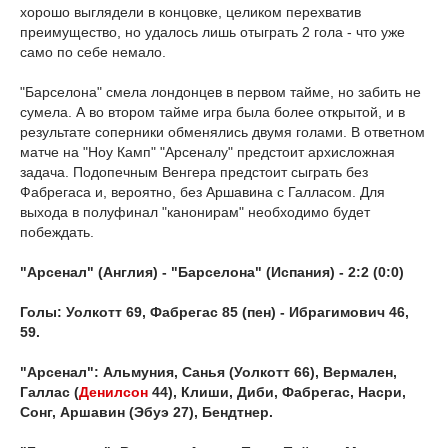
хорошо выглядели в концовке, целиком перехватив
преимущество, но удалось лишь отыграть 2 гола - что уже
само по себе немало.
"Барселона" смела лондонцев в первом тайме, но забить не
сумела. А во втором тайме игра была более открытой, и в
результате соперники обменялись двумя голами. В ответном
матче на "Ноу Камп" "Арсеналу" предстоит архисложная
задача. Подопечным Венгера предстоит сыграть без
Фабрегаса и, вероятно, без Аршавина с Галласом. Для
выхода в полуфинал "канонирам" необходимо будет
побеждать.
"Арсенал" (Англия) - "Барселона" (Испания) - 2:2 (0:0)
Голы: Уолкотт 69, Фабрегас 85 (пен) - Ибрагимович 46,
59.
"Арсенал": Альмуния, Санья (Уолкотт 66), Вермален,
Галлас (
Денилсон
44), Клиши, Диби, Фабрегас, Насри,
Сонг, Аршавин (Эбуэ 27), Бендтнер.