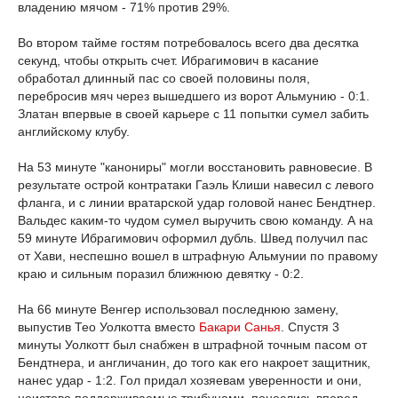
владению мячом - 71% против 29%.
Во втором тайме гостям потребовалось всего два десятка
секунд, чтобы открыть счет. Ибрагимович в касание
обработал длинный пас со своей половины поля,
перебросив мяч через вышедшего из ворот Альмунию - 0:1.
Златан впервые в своей карьере с 11 попытки сумел забить
английскому клубу.
На 53 минуте "канониры" могли восстановить равновесие. В
результате острой контратаки Гаэль Клиши навесил с левого
фланга, и с линии вратарской удар головой нанес Бендтнер.
Вальдес каким-то чудом сумел выручить свою команду. А на
59 минуте Ибрагимович оформил дубль. Швед получил пас
от Хави, неспешно вошел в штрафную Альмунии по правому
краю и сильным поразил ближнюю девятку - 0:2.
На 66 минуте Венгер использовал последнюю замену,
выпустив Тео Уолкотта вместо
Бакари Санья
. Спустя 3
минуты Уолкотт был снабжен в штрафной точным пасом от
Бендтнера, и англичанин, до того как его накроет защитник,
нанес удар - 1:2. Гол придал хозяевам уверенности и они,