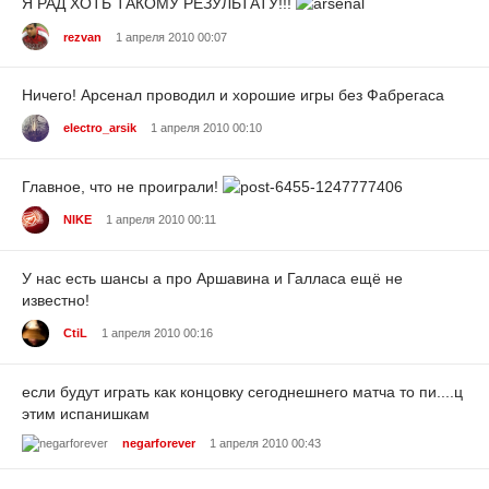
Я РАД ХОТЬ ТАКОМУ РЕЗУЛЬТАТУ!!!
rezvan
1 апреля 2010 00:07
Ничего! Арсенал проводил и хорошие игры без Фабрегаса
electro_arsik
1 апреля 2010 00:10
Главное, что не проиграли!
NIKE
1 апреля 2010 00:11
У нас есть шансы а про Аршавина и Галласа ещё не
известно!
CtiL
1 апреля 2010 00:16
если будут играть как концовку сегоднешнего матча то пи....ц
этим испанишкам
negarforever
1 апреля 2010 00:43