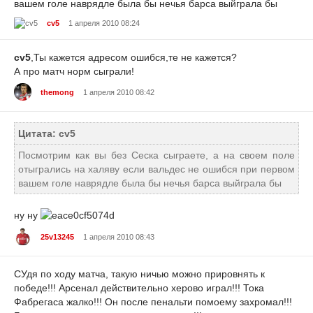
вашем голе наврядле была бы нечья барса выйграла бы
cv5
1 апреля 2010 08:24
cv5
,Ты кажется адресом ошибся,те не кажется?
А про матч норм сыграли!
themong
1 апреля 2010 08:42
Цитата: cv5
Посмотрим как вы без Сеска сыграете, а на своем поле
отыгрались на халяву если вальдес не ошибся при первом
вашем голе наврядле была бы нечья барса выйграла бы
ну ну
25v13245
1 апреля 2010 08:43
СУдя по ходу матча, такую ничью можно прировнять к
победе!!! Арсенал действительно херово играл!!! Тока
Фабрегаса жалко!!! Он после пенальти помоему захромал!!!