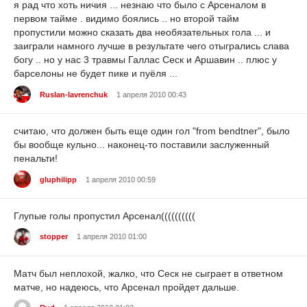
я рад что хоть ничия ... незнаю что было с Арсеналом в
первом тайме . видимо боялись .. но второй тайм
пропустили можно сказать два необязательных гола ... и
заиграли намного лучше в результате чего отыгрались слава
богу .. но у нас 3 травмы Галлас Сеск и Аршавин .. плюс у
барселоны не будет пике и пуёля ...
Ruslan-lavrenchuk
1 апреля 2010 00:43
считаю, что должен быть еще один гол "from bendtner", было
бы вообще кульно... наконец-то поставили заслуженный
пенальти!
gluphilipp
1 апреля 2010 00:59
Глупые голы пропустил Арсенал((((((((((
stopper
1 апреля 2010 01:00
Матч был неплохой, жалко, что Сеск не сыграет в ответном
матче, но надеюсь, что Арсенал пройдет дальше.