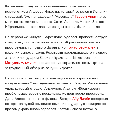
Каталонцы предстали в сильнейшем сочетании за
исключением Андреса Иньесты, который остался в Испании
с травмой. Экс-нападающий "Арсенала"
Тьерри Анри
начал
матч на скамейке запасных. Хави, Лионель Месси, Златан
Ибрагимович - все главные звезды гостей были на поле.
На первой же минуте "Барселоне" удалось провести острую
контратаку после перехвата мяча. Ибрагимович опасно
простреливал с правого фланга, но
Томас Вермален
в
падении вынес снаряд. Розыгрыш последовавшего углового
завершился ударом Серхио Бускетса с 15 метров, но
Мануэль Альмуния
с опасностью справился, несмотря на
затрудненный обзор из-за гущи игроков.
Гости полностью забрали мяч под свой контроль и на 6
минуте имели 2 выгоднейших момента. Сперва Месси нанес
удар, который отразил Альмуния. А затем Ибрагимович
пробил выше ворот с нескольких метров после прострела
Дани Алвеса с правого фланга. Вскоре
Абу Диаби
совершил
потерю на чужой половине поля, и на ударную позицию по
правому краю вновь ворвался Златан - снова неточно.