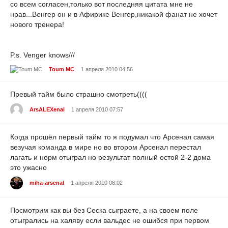
со всем согласен,только вот последняя цитата мне не
нрав...Венгер он и в Афирике Венгер,никакой фанат не хочет
нового тренера!
P.s. Venger knows///
Toum MC
1 апреля 2010 04:56
Превый тайм было страшно смотреть((((
ArsALEXenal
1 апреля 2010 07:57
Когда прошёл первый тайм то я подумал что Арсенал самая
везучая команда в мире но во втором Арсенал перестал
лагать и норм отыграл но результат полный остой 2-2 дома
это ужасно
miha-arsenal
1 апреля 2010 08:02
Посмотрим как вы без Сеска сыграете, а на своем поле
отыгрались на халяву если вальдес не ошибся при первом