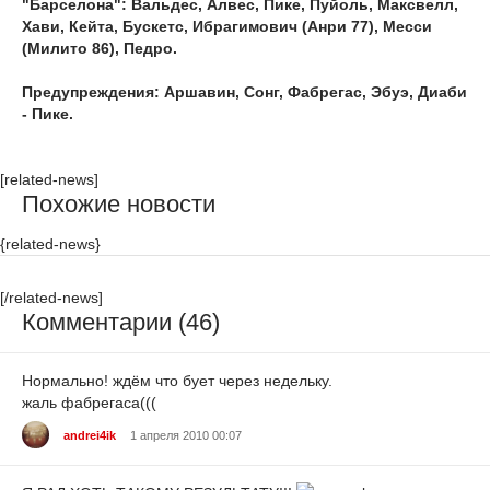
"Барселона": Вальдес, Алвес, Пике, Пуйоль, Максвелл,
Хави, Кейта, Бускетс, Ибрагимович (Анри 77), Месси
(Милито 86), Педро.
Предупреждения: Аршавин, Сонг, Фабрегас, Эбуэ, Диаби
- Пике.
[related-news]
Похожие новости
{related-news}
[/related-news]
Комментарии (46)
Нормально! ждём что бует через недельку.
жаль фабрегаса(((
andrei4ik
1 апреля 2010 00:07