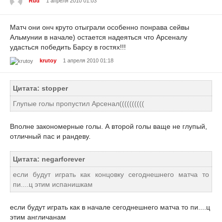
Rud
1 апреля 2010 01:03
Матч они онч круто отыграли особенно понрава сейвы
Альмунии в начале) остается надеяться что Арсеналу
удасться победить Барсу в гостях!!!
krutoy
1 апреля 2010 01:18
Цитата: stopper
Глупые голы пропустил Арсенал((((((((((
Вполне закономерные голы. А второй голы ваще не глупый,
отличный пас и рандеву.
Цитата: negarforever
если будут играть как концовку сегоднешнего матча то
пи....ц этим испанишкам
если будут играть как в начале сегоднешнего матча то пи....ц
этим англичанам