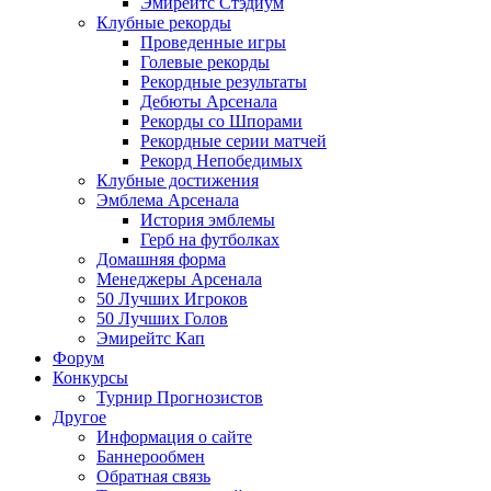
Эмирейтс Стэдиум
Клубные рекорды
Проведенные игры
Голевые рекорды
Рекордные результаты
Дебюты Арсенала
Рекорды со Шпорами
Рекордные серии матчей
Рекорд Непобедимых
Клубные достижения
Эмблема Арсенала
История эмблемы
Герб на футболках
Домашняя форма
Менеджеры Арсенала
50 Лучших Игроков
50 Лучших Голов
Эмирейтс Кап
Форум
Конкурсы
Турнир Прогнозистов
Другое
Информация о сайте
Баннерообмен
Обратная связь