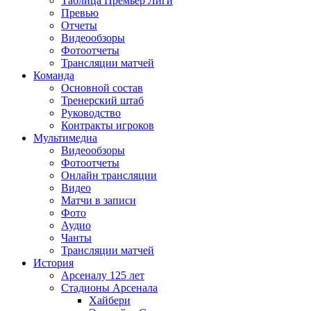
Таблица Премьер Лиги
Превью
Отчеты
Видеообзоры
Фотоотчеты
Трансляции матчей
Команда
Основной состав
Тренерский штаб
Руководство
Контракты игроков
Мультимедиа
Видеообзоры
Фотоотчеты
Онлайн трансляции
Видео
Матчи в записи
Фото
Аудио
Чанты
Трансляции матчей
История
Арсеналу 125 лет
Стадионы Арсенала
Хайбери