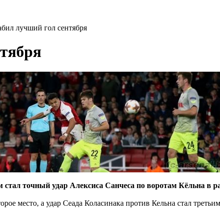
абил лучший гол сентября
нтября
 стал точный удар Алексиса Санчеса по воротам Кёльна в 
рое место, а удар Сеада Коласинака против Кельна стал третьим