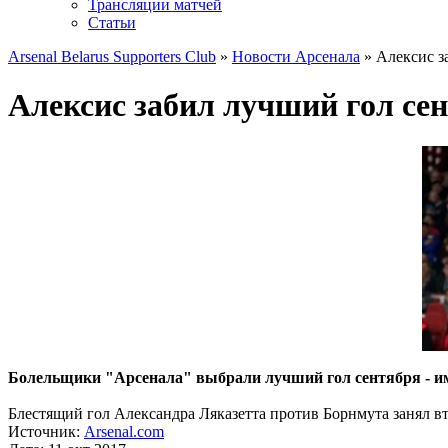
Трансляции матчей
Статьи
Arsenal Belarus Supporters Club
»
Новости Арсенала
» Алексис з
Алексис забил лучший гол се
Болельщики "Арсенала" выбрали лучший гол сентября - им
Блестящий гол Александра Ляказетта против Борнмута занял вто
Источник:
Arsenal.com