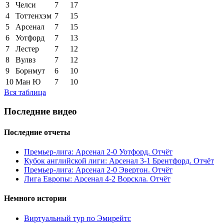
3
Челси
7
17
4
Тоттенхэм
7
15
5
Арсенал
7
15
6
Уотфорд
7
13
7
Лестер
7
12
8
Вулвз
7
12
9
Борнмут
6
10
10
Ман Ю
7
10
Вся таблица
Последние видео
Последние отчеты
Премьер-лига: Арсенал 2-0 Уотфорд. Отчёт
Кубок английской лиги: Арсенал 3-1 Брентфорд. Отчёт
Премьер-лига: Арсенал 2-0 Эвертон. Отчёт
Лига Европы: Арсенал 4-2 Ворскла. Отчёт
Немного истории
Виртуальный тур по Эмирейтс