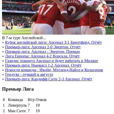
В 7-м туре Английской...
»
Кубок английской лиги: Арсенал 3-1 Брентфорд. Отчёт
»
Премьер-лига: Арсенал 2-0 Эвертон. Отчёт
»
Премьер-лига: Арсенал - Эвертон. Превью
»
Лига Европы: Арсенал 4-2 Ворскла. Отчёт
»
Газидис покинул Арсенал и будет работать в Милане
»
Премьер-лига: Ньюкасл 1-2 Арсенал. Отчёт
»
Новости команды : Ивоби, Мэтленд-Найлз и Коласинак
»
Гендузи - лучший в августе
»
Премьер-лига: Кардифф Сити 2-3 Арсенал. Отчёт
Премьер Лига
#
Команда
Игр
Очков
1
Ливерпуль
7
19
2
Ман Сити
7
19