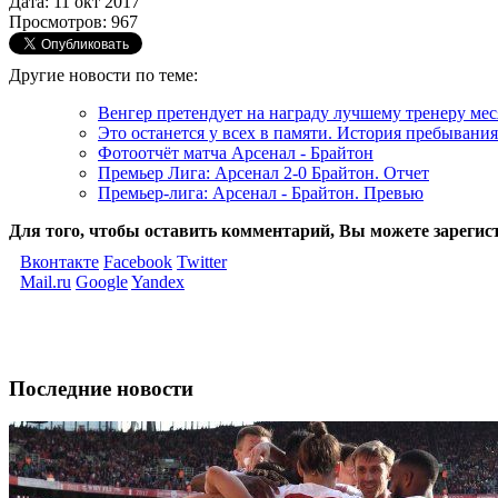
Дата: 11 окт 2017
Просмотров: 967
Другие новости по теме:
Венгер претендует на награду лучшему тренеру мес
Это останется у всех в памяти. История пребывани
Фотоотчёт матча Арсенал - Брайтон
Премьер Лига: Арсенал 2-0 Брайтон. Отчет
Премьер-лига: Арсенал - Брайтон. Превью
Для того, чтобы оставить комментарий, Вы можете зарегис
Вконтакте
Facebook
Twitter
Mail.ru
Google
Yandex
Последние новости