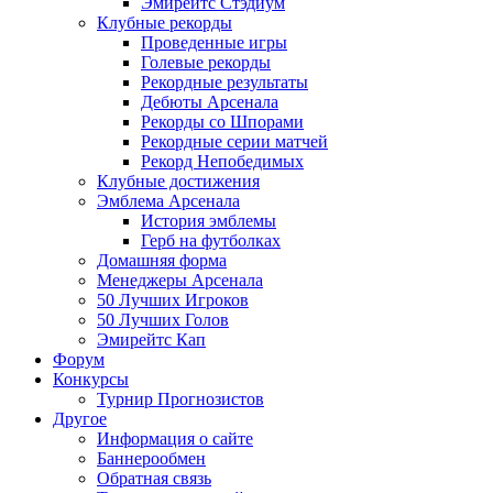
Эмирейтс Стэдиум
Клубные рекорды
Проведенные игры
Голевые рекорды
Рекордные результаты
Дебюты Арсенала
Рекорды со Шпорами
Рекордные серии матчей
Рекорд Непобедимых
Клубные достижения
Эмблема Арсенала
История эмблемы
Герб на футболках
Домашняя форма
Менеджеры Арсенала
50 Лучших Игроков
50 Лучших Голов
Эмирейтс Кап
Форум
Конкурсы
Турнир Прогнозистов
Другое
Информация о сайте
Баннерообмен
Обратная связь