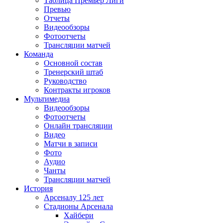
Таблица Премьер Лиги
Превью
Отчеты
Видеообзоры
Фотоотчеты
Трансляции матчей
Команда
Основной состав
Тренерский штаб
Руководство
Контракты игроков
Мультимедиа
Видеообзоры
Фотоотчеты
Онлайн трансляции
Видео
Матчи в записи
Фото
Аудио
Чанты
Трансляции матчей
История
Арсеналу 125 лет
Стадионы Арсенала
Хайбери