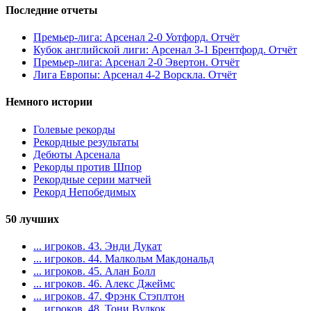
Последние отчеты
Премьер-лига: Арсенал 2-0 Уотфорд. Отчёт
Кубок английской лиги: Арсенал 3-1 Брентфорд. Отчёт
Премьер-лига: Арсенал 2-0 Эвертон. Отчёт
Лига Европы: Арсенал 4-2 Ворскла. Отчёт
Немного истории
Голевые рекорды
Рекордные результаты
Дебюты Арсенала
Рекорды против Шпор
Рекордные серии матчей
Рекорд Непобедимых
50 лучших
... игроков. 43. Энди Дукат
... игроков. 44. Малкольм Макдональд
... игроков. 45. Алан Болл
... игроков. 46. Алекс Джеймс
... игроков. 47. Фрэнк Стэплтон
... игроков. 48. Тони Вудкок