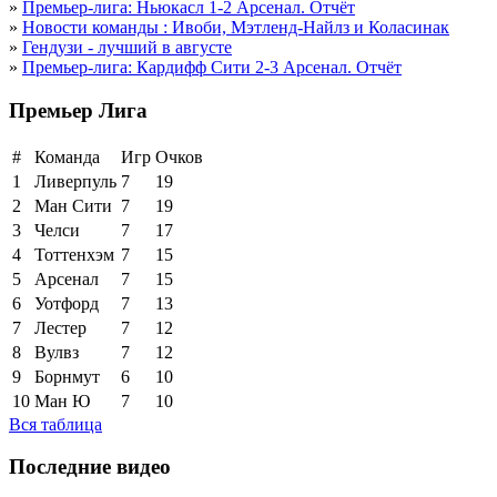
»
Премьер-лига: Ньюкасл 1-2 Арсенал. Отчёт
»
Новости команды : Ивоби, Мэтленд-Найлз и Коласинак
»
Гендузи - лучший в августе
»
Премьер-лига: Кардифф Сити 2-3 Арсенал. Отчёт
Премьер Лига
#
Команда
Игр
Очков
1
Ливерпуль
7
19
2
Ман Сити
7
19
3
Челси
7
17
4
Тоттенхэм
7
15
5
Арсенал
7
15
6
Уотфорд
7
13
7
Лестер
7
12
8
Вулвз
7
12
9
Борнмут
6
10
10
Ман Ю
7
10
Вся таблица
Последние видео