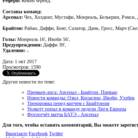
Рефери:
Кевин Френд.
Составы команд:
Арсенал:
Чех, Холдинг, Мустафи, Монреаль, Бельерин, Рэмси, Дж
Брайтон:
Райан, Даффи, Бонг, Сальтор, Данк, Гросс, Марч (Скел
Голы:
Монреаль 16', Ивоби 56',
Предупреждения:
Даффи 39',
Удаления:
-.
Дата: 1 окт 2017
Просмотров: 1590
Другие новости по теме:
Премьер-лига: Арсенал - Брайтон. Превью
Новости команды: Озил, Косьелни, Ивоби, Уэлбек
Тренировка перед матчем с Брайтоном
Уолкотт попал в команду недели Лиги Европы
Фотоотчёт матча БАТЭ - Арсенал
Для того, чтобы оставить комментарий, Вы можете зарегис
Вконтакте
Facebook
Twitter