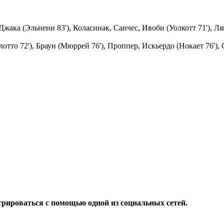
ака (Эльнени 83'), Коласинак, Санчес, Ивоби (Уолкотт 71'), Ляк
отто 72'), Браун (Мюррей 76'), Проппер, Искьердо (Нокает 76'), 
трироваться с помощью одной из социальных сетей.