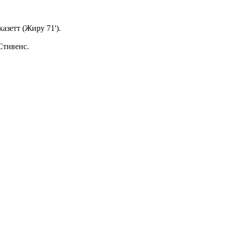
азетт (Жиру 71').
Стивенс.