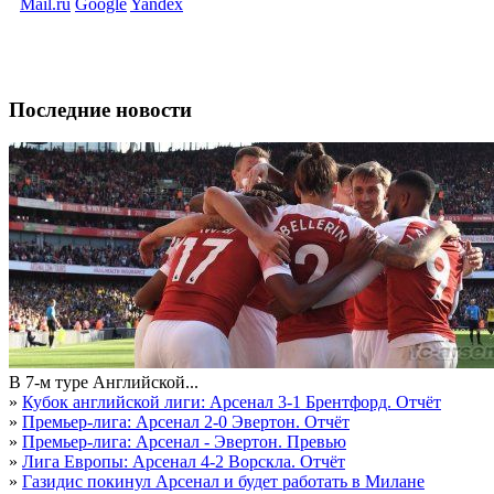
Mail.ru
Google
Yandex
Последние новости
В 7-м туре Английской...
»
Кубок английской лиги: Арсенал 3-1 Брентфорд. Отчёт
»
Премьер-лига: Арсенал 2-0 Эвертон. Отчёт
»
Премьер-лига: Арсенал - Эвертон. Превью
»
Лига Европы: Арсенал 4-2 Ворскла. Отчёт
»
Газидис покинул Арсенал и будет работать в Милане