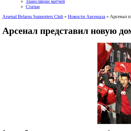
Трансляции матчей
Статьи
Arsenal Belarus Supporters Club
»
Новости Арсенала
» Арсенал п
Арсенал представил новую до