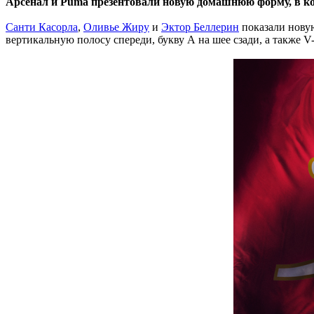
Арсенал и Puma презентовали новую домашнюю форму, в кото
Санти Касорла
,
Оливье Жиру
и
Эктор Беллерин
показали новую
вертикальную полосу спереди, букву А на шее сзади, а также V