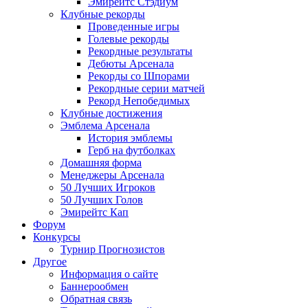
Эмирейтс Стэдиум
Клубные рекорды
Проведенные игры
Голевые рекорды
Рекордные результаты
Дебюты Арсенала
Рекорды со Шпорами
Рекордные серии матчей
Рекорд Непобедимых
Клубные достижения
Эмблема Арсенала
История эмблемы
Герб на футболках
Домашняя форма
Менеджеры Арсенала
50 Лучших Игроков
50 Лучших Голов
Эмирейтс Кап
Форум
Конкурсы
Турнир Прогнозистов
Другое
Информация о сайте
Баннерообмен
Обратная связь