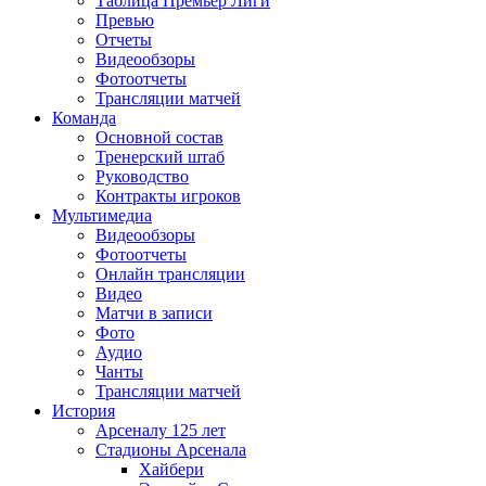
Таблица Премьер Лиги
Превью
Отчеты
Видеообзоры
Фотоотчеты
Трансляции матчей
Команда
Основной состав
Тренерский штаб
Руководство
Контракты игроков
Мультимедиа
Видеообзоры
Фотоотчеты
Онлайн трансляции
Видео
Матчи в записи
Фото
Аудио
Чанты
Трансляции матчей
История
Арсеналу 125 лет
Стадионы Арсенала
Хайбери