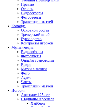
Таблица Премьер Лиги
Превью
Отчеты
Видеообзоры
Фотоотчеты
Трансляции матчей
Команда
Основной состав
Тренерский штаб
Руководство
Контракты игроков
Мультимедиа
Видеообзоры
Фотоотчеты
Онлайн трансляции
Видео
Матчи в записи
Фото
Аудио
Чанты
Трансляции матчей
История
Арсеналу 125 лет
Стадионы Арсенала
Хайбери