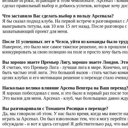
великие игроки, играющие в этом чемпионате. Арсенал - команд
сделал правильный выбор и добьюсь успехов, которые хочу дос
Что заставило Вас сделать выбор в пользу Арсенала?
Я бы сказал подход клуба. На первой встрече я разговаривал с
выигрывать титулы, как 10 или 15 лет назад. После разговора 
захватывающий проект для меня.
После 11 успешных лет в Челси, уйти из команды было тр
Наверное, это было мое самое тяжелое решение, но в прошлом го
конкурировать за свою позицию на поле и просто хочу быть пол
Вы хорошо знаете Премьер Лигу, хорошо знаете Лондон. Эт
Я считаю, что Премьер Лига - лучшая лига в мире. Конечно, иг
быть частью этой лиги. Это большой вызов - стать частью кома
целях клубах и его мотивации решение о переходе стало очеви
Насколько велико влияние Арсена Венгера на Ваш переход
Я хорошо побеседовал с ним, и это было в первый раз после то
Это вызов для меня. Арсенал - клуб, чьи болельщики давно жду
Вы разговаривали с Томашем Росицки о переходе?
Да, мы говорили об этом. У нас было время, когда мы вместе н
играть за Арсенал. Он был взволнован тем, что я могу перейти
обсуждали - и вот я здесь сегодня! Я действительно рад, что вы