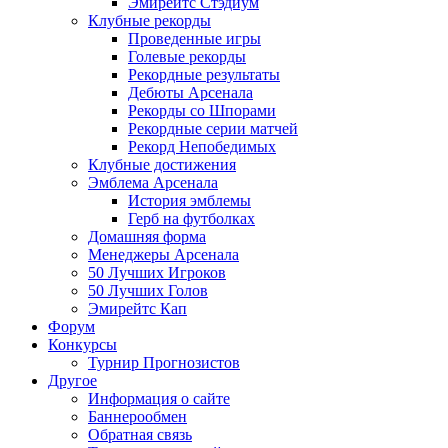
Эмирейтс Стэдиум
Клубные рекорды
Проведенные игры
Голевые рекорды
Рекордные результаты
Дебюты Арсенала
Рекорды со Шпорами
Рекордные серии матчей
Рекорд Непобедимых
Клубные достижения
Эмблема Арсенала
История эмблемы
Герб на футболках
Домашняя форма
Менеджеры Арсенала
50 Лучших Игроков
50 Лучших Голов
Эмирейтс Кап
Форум
Конкурсы
Турнир Прогнозистов
Другое
Информация о сайте
Баннерообмен
Обратная связь