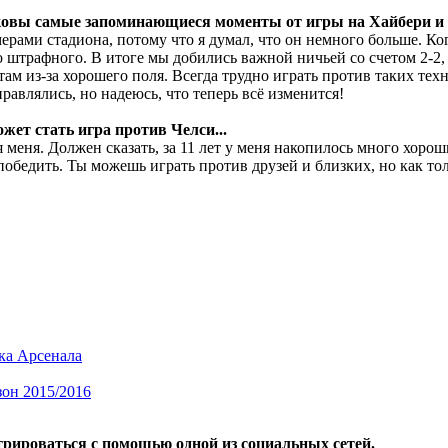
аковы самые запоминающиеся моменты от игры на Хайбери и
ерами стадиона, потому что я думал, что он немного больше. Ког
 штрафного. В итоге мы добились важной ничьей со счетом 2-2, 
там из-за хорошего поля. Всегда трудно играть против таких те
авлялись, но надеюсь, что теперь всё изменится!
жет стать игра против Челси...
я меня. Должен сказать, за 11 лет у меня накопилось много хор
 победить. Ты можешь играть против друзей и близких, но как то
ка Арсенала
он 2015/2016
трироваться с помощью одной из социальных сетей.