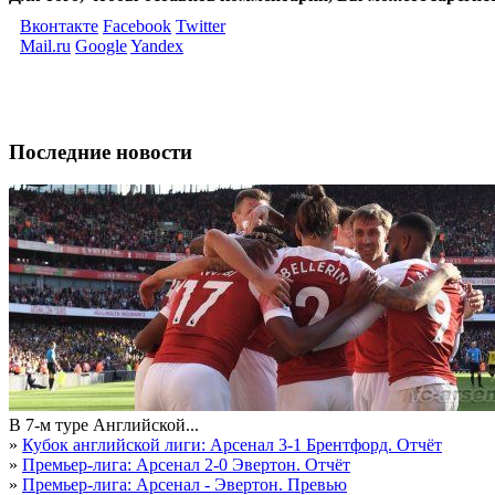
Вконтакте
Facebook
Twitter
Mail.ru
Google
Yandex
Последние новости
В 7-м туре Английской...
»
Кубок английской лиги: Арсенал 3-1 Брентфорд. Отчёт
»
Премьер-лига: Арсенал 2-0 Эвертон. Отчёт
»
Премьер-лига: Арсенал - Эвертон. Превью