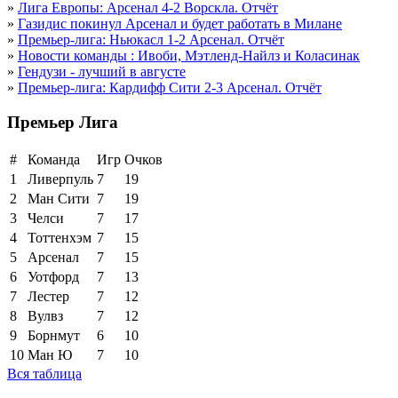
»
Лига Европы: Арсенал 4-2 Ворскла. Отчёт
»
Газидис покинул Арсенал и будет работать в Милане
»
Премьер-лига: Ньюкасл 1-2 Арсенал. Отчёт
»
Новости команды : Ивоби, Мэтленд-Найлз и Коласинак
»
Гендузи - лучший в августе
»
Премьер-лига: Кардифф Сити 2-3 Арсенал. Отчёт
Премьер Лига
#
Команда
Игр
Очков
1
Ливерпуль
7
19
2
Ман Сити
7
19
3
Челси
7
17
4
Тоттенхэм
7
15
5
Арсенал
7
15
6
Уотфорд
7
13
7
Лестер
7
12
8
Вулвз
7
12
9
Борнмут
6
10
10
Ман Ю
7
10
Вся таблица