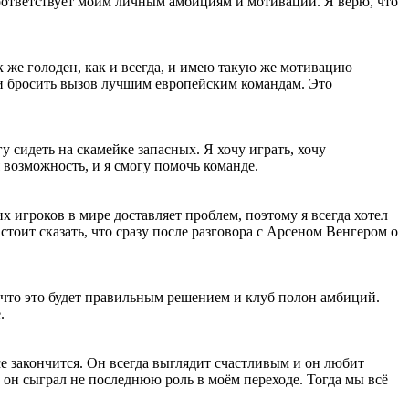
 соответствует моим личным амбициям и мотивации. Я верю, что
ак же голоден, как и всегда, и имею такую же мотивацию
ха и бросить вызов лучшим европейским командам. Это
гу сидеть на скамейке запасных. Я хочу играть, хочу
 возможность, и я смогу помочь команде.
х игроков в мире доставляет проблем, поэтому я всегда хотел
тоит сказать, что сразу после разговора с Арсеном Венгером о
, что это будет правильным решением и клуб полон амбиций.
.
все закончится. Он всегда выглядит счастливым и он любит
и он сыграл не последнюю роль в моём переходе. Тогда мы всё