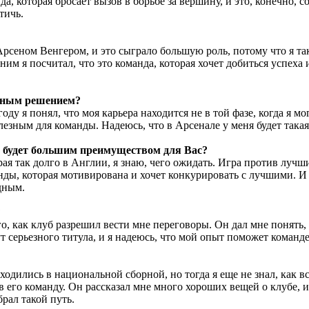
а, которая бросает вызов в борьбе за вершину, и это, конечно,
тичь.
 Арсеном Венгером, и это сыграло большую роль, потому что я т
с ним я посчитал, что это команда, которая хочет добиться успе
удным решением?
ду я понял, что моя карьера находится не в той фазе, когда я мо
езным для команды. Надеюсь, что в Арсенале у меня будет такая
о будет большим преимуществом для Вас?
рая так долго в Англии, я знаю, чего ожидать. Игра против лучши
нды, которая мотивирована и хочет конкурировать с лучшими. И с
дным.
?
го, как клуб разрешил вести мне переговоры. Он дал мне понять
т серьезного титула, и я надеюсь, что мой опыт поможет команде
аходились в национальной сборной, но тогда я еще не знал, как 
 в его команду. Он рассказал мне много хороших вещей о клубе, 
брал такой путь.