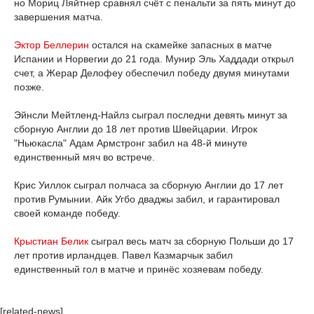
но Мориц Ляйтнер сравнял счёт с пенальти за пять минут до
завершения матча.
Эктор Беллерин
остался на скамейке запасных в матче
Испании и Норвегии до 21 года. Мунир Эль Хаддади открыл
счет, а Жерар Делофеу обеспечил победу двумя минутами
позже.
Эйнсли Мейтленд-Найлз сыграл последни девять минут за
сборную Англии до 18 лет против Швейцарии. Игрок
"Ньюкасла" Адам Армстронг забил на 48-й минуте
единственный мяч во встрече.
Крис Уиллок сыграл полчаса за сборную Англии до 17 лет
против Румынии. Айк Угбо дваджы забил, и гарантировал
своей команде победу.
Крыстиан Белик
сыграл весь матч за сборную Польши до 17
лет против ирландцев. Павел Казмарчык забил
единственный гол в матче и принёс хозяевам победу.
[related-news]