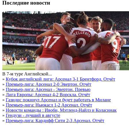
Последние новости
В 7-м туре Английской...
»
Кубок английской лиги: Арсенал 3-1 Брентфорд. Отчёт
»
Премьер-лига: Арсенал 2-0 Эвертон. Отчёт
»
Премьер-лига: Арсенал - Эвертон. Превью
»
Лига Европы: Арсенал 4-2 Ворскла. Отчёт
»
Газидис покинул Арсенал и будет работать в Милане
»
Премьер-лига: Ньюкасл 1-2 Арсенал. Отчёт
»
Новости команды : Ивоби, Мэтленд-Найлз и Коласинак
»
Гендузи - лучший в августе
»
Премьер-лига: Кардифф Сити 2-3 Арсенал. Отчёт