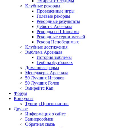
Эмирейтс Стэдиум
Клубные рекорды
Проведенные игры
Голевые рекорды
Рекордные результаты
Дебюты Арсенала
Рекорды со Шпорами
Рекордные серии матчей
Рекорд Непобедимых
Клубные достижения
Эмблема Арсенала
История эмблемы
Герб на футболках
Домашняя форма
Менеджеры Арсенала
50 Лучших Игроков
50 Лучших Голов
Эмирейтс Кап
Форум
Конкурсы
Турнир Прогнозистов
Другое
Информация о сайте
Баннерообмен
Обратная связь