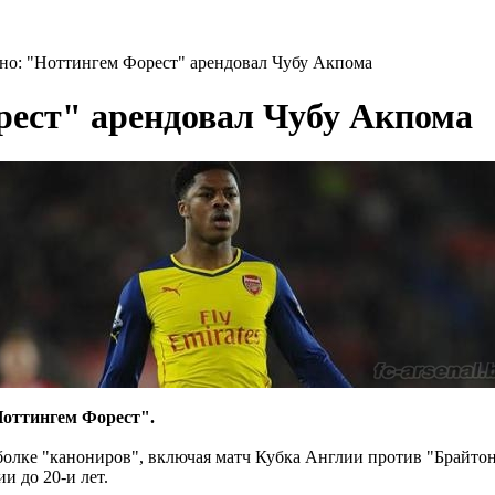
о: "Ноттингем Форест" арендовал Чубу Акпома
ест" арендовал Чубу Акпома
Ноттингем Форест".
тболке "канониров", включая матч Кубка Англии против "Брайто
и до 20-и лет.