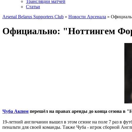
Трансляции матчей
Статьи
Arsenal Belarus Supporters Club
»
Новости Арсенала
» Официальн
Официально: "Ноттингем Фор
Чуба Акпом
перешёл на правах аренды до конца сезона в "
19-летний англичанин вышел в этом сезоне на поле 7 раз в фу
пенальти для своей команды. Также Чуба - игрок сборной Англи