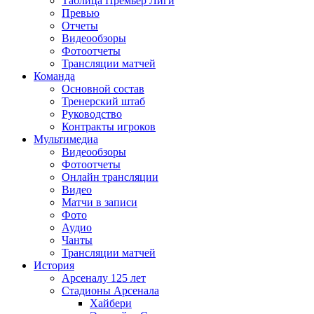
Таблица Премьер Лиги
Превью
Отчеты
Видеообзоры
Фотоотчеты
Трансляции матчей
Команда
Основной состав
Тренерский штаб
Руководство
Контракты игроков
Мультимедиа
Видеообзоры
Фотоотчеты
Онлайн трансляции
Видео
Матчи в записи
Фото
Аудио
Чанты
Трансляции матчей
История
Арсеналу 125 лет
Стадионы Арсенала
Хайбери