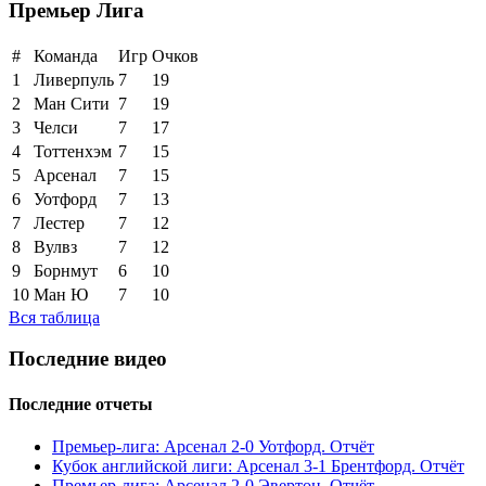
Премьер Лига
#
Команда
Игр
Очков
1
Ливерпуль
7
19
2
Ман Сити
7
19
3
Челси
7
17
4
Тоттенхэм
7
15
5
Арсенал
7
15
6
Уотфорд
7
13
7
Лестер
7
12
8
Вулвз
7
12
9
Борнмут
6
10
10
Ман Ю
7
10
Вся таблица
Последние видео
Последние отчеты
Премьер-лига: Арсенал 2-0 Уотфорд. Отчёт
Кубок английской лиги: Арсенал 3-1 Брентфорд. Отчёт
Премьер-лига: Арсенал 2-0 Эвертон. Отчёт