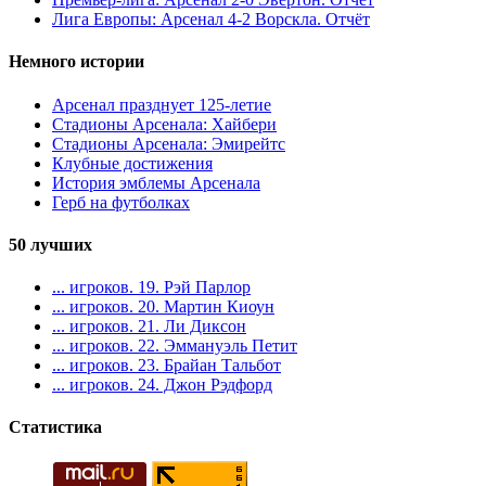
Лига Европы: Арсенал 4-2 Ворскла. Отчёт
Немного истории
Арсенал празднует 125-летие
Стадионы Арсенала: Хайбери
Стадионы Арсенала: Эмирейтс
Клубные достижения
История эмблемы Арсенала
Герб на футболках
50 лучших
... игроков. 19. Рэй Парлор
... игроков. 20. Мартин Киоун
... игроков. 21. Ли Диксон
... игроков. 22. Эммануэль Петит
... игроков. 23. Брайан Тальбот
... игроков. 24. Джон Рэдфорд
Статистика