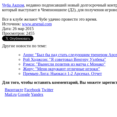
Чуба Акпом
, недавно подписавший новый долгосрочный контра
который выступает в Чемпионшипе (Д2), для получения игрово
Все в клубе желают Чубе удачно провести это время.
Источник:
www.arsenal.com
Дата: 26 мар 2015
Просмотров: 2455
Другие новости по теме:
Анри: "Был бы рад стать следующим тренером Арс
Рой Ходжсон: "Я советовал Венгеру Уэлбека"
Рэмси: "Вынесли позитив из матча с Монако"
Жиру: "Меня окружают отличные игроки"
Премьер Лига: Ньюкасл 1-2 Арсенал. Отчет
Для того, чтобы оставить комментарий, Вы можете зарегис
Вконтакте
Facebook
Twitter
Mail.ru
Google
Yandex