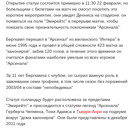
Открытие статуи состоится примерно в 11:30 22 февраля, но
болельщики с билетами на матч не смогут посетить это
короткое мероприятие, они увидят Денниса на стадионе: он
появиться на поле "Эмирейтс" в перерыве матча, чтобы
показать свою признательность поклонникам "Арсенала".
Бергкамп перешел в "Арсенал" из миланского "Интера" в
июне 1995 года и провёл в общей сложности 423 матча за
"канониров", забив 120 голов, в течение этого времени он
считался фанатами наиболее умелым из всех игроков
"Арсенала".
За 11 лет Бергкампа с клубом, он сыграл важную роль в
завоевании семи трофеев, в том числе сезон без поражений
2003/04 в составе "непобедимых".
Статуя голландцу будет расположена за пределами
"Эмирейтс" и присоединтся к статуям легенд "Арсенала"
Герберта Чепмена, Тони Адамса и
Тьерри Анри
на подиуме
вокруг "дома канониров". Они были представлены в декабре
2011 года.