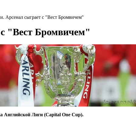
и. Арсенал сыграет с "Вест Бромвичем"
 с "Вест Бромвичем"
а Английской Лиги (Сapital Оne Сup).