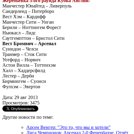
Жеребьевка 3-ого раунда Кубка Англии:
Манчестер Юнайтед – Ливерпуль
Сандерленд – Питерборо
Вест Хэм – Кардифф
Манчестер Сити – Уиган
Бернли – Ноттингем Форест
Ньюкасл – Лидс
Саутгемпттон – Бристол Сити
Вест Бромвич – Арсенал
Суиндон – Челси
Транмер – Сток Сити
Уотфорд – Норвич
Астон Вилла – Тоттенхэм
Халл – Хаддерсфилд
Лестер – Дерби
Бирмингем – Суонси
Фулхэм – Эвертон
Дата: 29 авг 2013
Просмотров: 3475
Другие новости по теме:
Арсен Венгер: "Это то, что мы и хотели"
Лига Чемпионов: Арсенал 2-0 Фенербахче. Отчёт