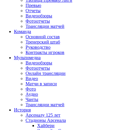
Таблица Премьер Лиги
Превью
Отчеты
Видеообзоры
Фотоотчеты
Трансляции матчей
Команда
Основной состав
Тренерский штаб
Руководство
Контракты игроков
Мультимедиа
Видеообзоры
Фотоотчеты
Онлайн трансляции
Видео
Матчи в записи
Фото
Аудио
Чанты
Трансляции матчей
История
Арсеналу 125 лет
Стадионы Арсенала
Хайбери