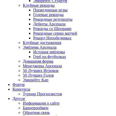
Эмирейтс Стэдиум
Клубные рекорды
Проведенные игры
Голевые рекорды
Рекордные результаты
Дебюты Арсенала
Рекорды со Шпорами
Рекордные серии матчей
Рекорд Непобедимых
Клубные достижения
Эмблема Арсенала
История эмблемы
Герб на футболках
Домашняя форма
Менеджеры Арсенала
50 Лучших Игроков
50 Лучших Голов
Эмирейтс Кап
Форум
Конкурсы
Турнир Прогнозистов
Другое
Информация о сайте
Баннерообмен
Обратная связь