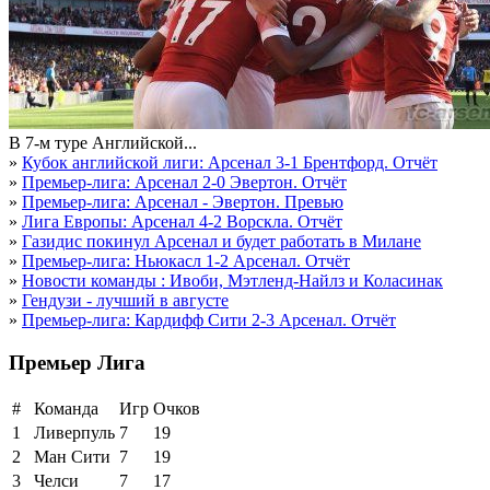
В 7-м туре Английской...
»
Кубок английской лиги: Арсенал 3-1 Брентфорд. Отчёт
»
Премьер-лига: Арсенал 2-0 Эвертон. Отчёт
»
Премьер-лига: Арсенал - Эвертон. Превью
»
Лига Европы: Арсенал 4-2 Ворскла. Отчёт
»
Газидис покинул Арсенал и будет работать в Милане
»
Премьер-лига: Ньюкасл 1-2 Арсенал. Отчёт
»
Новости команды : Ивоби, Мэтленд-Найлз и Коласинак
»
Гендузи - лучший в августе
»
Премьер-лига: Кардифф Сити 2-3 Арсенал. Отчёт
Премьер Лига
#
Команда
Игр
Очков
1
Ливерпуль
7
19
2
Ман Сити
7
19
3
Челси
7
17