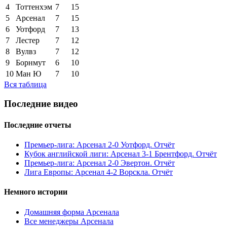
4
Тоттенхэм
7
15
5
Арсенал
7
15
6
Уотфорд
7
13
7
Лестер
7
12
8
Вулвз
7
12
9
Борнмут
6
10
10
Ман Ю
7
10
Вся таблица
Последние видео
Последние отчеты
Премьер-лига: Арсенал 2-0 Уотфорд. Отчёт
Кубок английской лиги: Арсенал 3-1 Брентфорд. Отчёт
Премьер-лига: Арсенал 2-0 Эвертон. Отчёт
Лига Европы: Арсенал 4-2 Ворскла. Отчёт
Немного истории
Домашняя форма Арсенала
Все менеджеры Арсенала