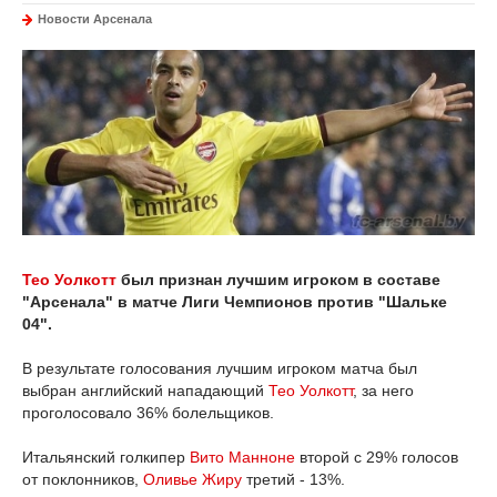
Новости Арсенала
Тео Уолкотт
был признан лучшим игроком в составе
"Арсенала" в матче Лиги Чемпионов против "Шальке
04".
В результате голосования лучшим игроком матча был
выбран английский нападающий
Тео Уолкотт
, за него
проголосовало 36% болельщиков.
Итальянский голкипер
Вито Манноне
второй с 29% голосов
от поклонников,
Оливье Жиру
третий - 13%.