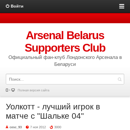
Войти
Arsenal Belarus
Supporters Club
Официальный фан-клуб Лондонского Арсенала в
Беларуси
Полная версия сайта
Уолкотт - лучший игрок в
матче с "Шальке 04"
cesc_93
7 ноя 2012
3000