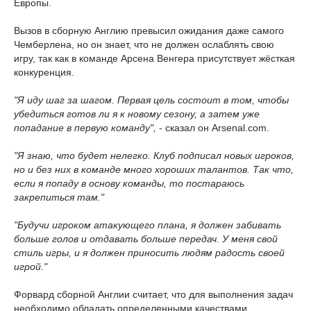
Европы.
Вызов в сборную Англию превысил ожидания даже самого
Чемберлена, но он знает, что не должен ослаблять свою
игру, так как в команде Арсена Венгера присутствует жёсткая
конкуренция.
"Я иду шаг за шагом. Первая цель состоит в том, чтобы
убедиться готов ли я к новому сезону, а затем уже
попадание в первую команду",
- сказал он Arsenal.com.
"Я знаю, что будет нелегко. Клуб подписал новых игроков,
но и без них в команде много хороших талантов. Так что,
если я попаду в основу команды, то постараюсь
закрепиться там."
"Будучи игроком атакующего плана, я должен забивать
больше голов и отдавать больше передач. У меня свой
стиль игры, и я должен приносить людям радость своей
игрой."
Форвард сборной Англии считает, что для выполнения задач
необходимо обладать определенными качествами.