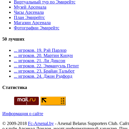
Виртуальный тур по Эмирейтс
Музей Арсенала
Часы Арсенала
План Эмирейтс
Магазин Арсенала
Фотографии Эмирейтс
50 лучших
... игроков. 19. Рэй Парлор
... игроков. 20. Мартин Киоун
... игроков. 21. Ли Диксон
... игроков. 22. Эммануэль Петит
... игроков. 23. Брайан Тальбот
... игроков. 24. Джон Рэдфорд
Статистика
Информация о сайте
© 2009-2018
Fc-Arsenal.by
- Arsenal Belarus Supporters Club. 
о клубе Арсенал Лондон, носят информативный характер. При 