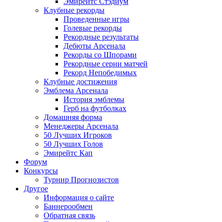
Эмирейтс Стэдиум
Клубные рекорды
Проведенные игры
Голевые рекорды
Рекордные результаты
Дебюты Арсенала
Рекорды со Шпорами
Рекордные серии матчей
Рекорд Непобедимых
Клубные достижения
Эмблема Арсенала
История эмблемы
Герб на футболках
Домашняя форма
Менеджеры Арсенала
50 Лучших Игроков
50 Лучших Голов
Эмирейтс Кап
Форум
Конкурсы
Турнир Прогнозистов
Другое
Информация о сайте
Баннерообмен
Обратная связь