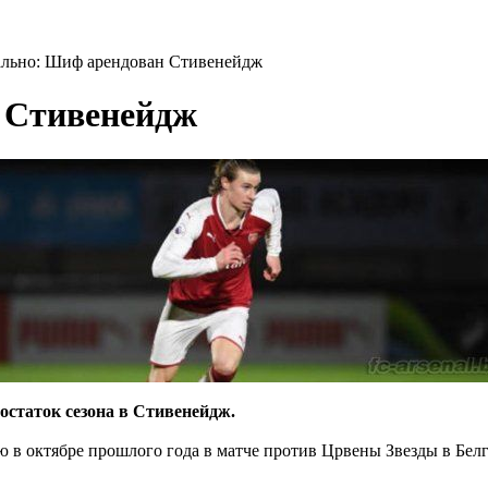
льно: Шиф арендован Стивенейдж
 Стивенейдж
статок сезона в Стивенейдж.
ю в октябре прошлого года в матче против Црвены Звезды в Белг