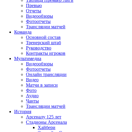
Таблица Премьер Лиги
Превью
Отчеты
Видеообзоры
Фотоотчеты
Трансляции матчей
Команда
Основной состав
Тренерский штаб
Руководство
Контракты игроков
Мультимедиа
Видеообзоры
Фотоотчеты
Онлайн трансляции
Видео
Матчи в записи
Фото
Аудио
Чанты
Трансляции матчей
История
Арсеналу 125 лет
Стадионы Арсенала
Хайбери