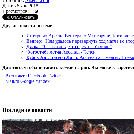
Источник:
Arsenal.com
Дата: 26 янв 2018
Просмотров: 1466
Другие новости по теме:
Интервью Арсена Венгера: о Мхитаряне, Касорле, 
Венгер: "Нам удалось перевернуть ход матча во вто
Джака: "Счастливы, что едем на Уэмбли"
Фотоотчёт матча Арсенал - Челси
Кубок Английской Лиги: Арсенал 2-1 Челси . Прев
Для того, чтобы оставить комментарий, Вы можете зарегис
Вконтакте
Facebook
Twitter
Mail.ru
Google
Yandex
Последние новости