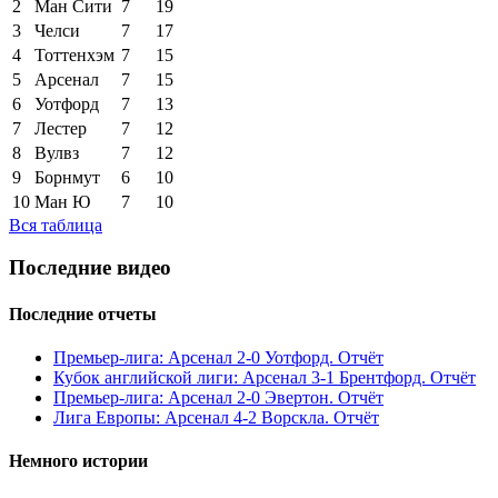
2
Ман Сити
7
19
3
Челси
7
17
4
Тоттенхэм
7
15
5
Арсенал
7
15
6
Уотфорд
7
13
7
Лестер
7
12
8
Вулвз
7
12
9
Борнмут
6
10
10
Ман Ю
7
10
Вся таблица
Последние видео
Последние отчеты
Премьер-лига: Арсенал 2-0 Уотфорд. Отчёт
Кубок английской лиги: Арсенал 3-1 Брентфорд. Отчёт
Премьер-лига: Арсенал 2-0 Эвертон. Отчёт
Лига Европы: Арсенал 4-2 Ворскла. Отчёт
Немного истории