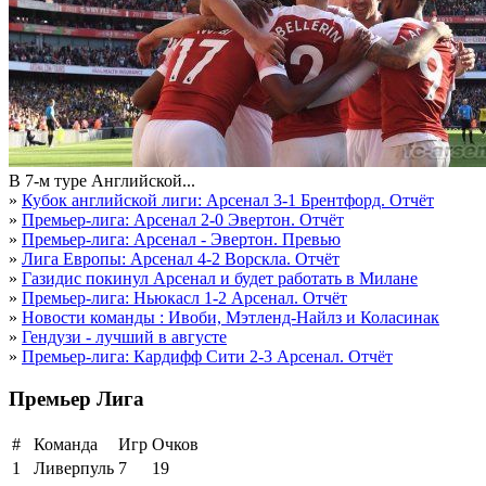
В 7-м туре Английской...
»
Кубок английской лиги: Арсенал 3-1 Брентфорд. Отчёт
»
Премьер-лига: Арсенал 2-0 Эвертон. Отчёт
»
Премьер-лига: Арсенал - Эвертон. Превью
»
Лига Европы: Арсенал 4-2 Ворскла. Отчёт
»
Газидис покинул Арсенал и будет работать в Милане
»
Премьер-лига: Ньюкасл 1-2 Арсенал. Отчёт
»
Новости команды : Ивоби, Мэтленд-Найлз и Коласинак
»
Гендузи - лучший в августе
»
Премьер-лига: Кардифф Сити 2-3 Арсенал. Отчёт
Премьер Лига
#
Команда
Игр
Очков
1
Ливерпуль
7
19