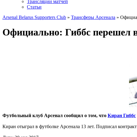
Трансляции матчей
Статьи
Arsenal Belarus Supporters Club
»
Трансферы Арсенала
» Официал
Официально: Гиббс перешел 
Футбольный клуб Арсенал сообщил о том, что
Киран Гиббс
Киран отыграл в футболке Арсенала 13 лет. Подписал контракт 