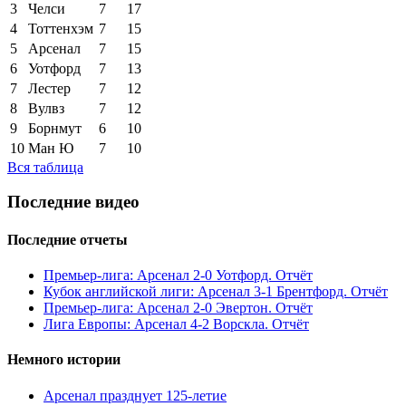
3
Челси
7
17
4
Тоттенхэм
7
15
5
Арсенал
7
15
6
Уотфорд
7
13
7
Лестер
7
12
8
Вулвз
7
12
9
Борнмут
6
10
10
Ман Ю
7
10
Вся таблица
Последние видео
Последние отчеты
Премьер-лига: Арсенал 2-0 Уотфорд. Отчёт
Кубок английской лиги: Арсенал 3-1 Брентфорд. Отчёт
Премьер-лига: Арсенал 2-0 Эвертон. Отчёт
Лига Европы: Арсенал 4-2 Ворскла. Отчёт
Немного истории
Арсенал празднует 125-летие