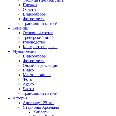
Таблица Премьер Лиги
Превью
Отчеты
Видеообзоры
Фотоотчеты
Трансляции матчей
Команда
Основной состав
Тренерский штаб
Руководство
Контракты игроков
Мультимедиа
Видеообзоры
Фотоотчеты
Онлайн трансляции
Видео
Матчи в записи
Фото
Аудио
Чанты
Трансляции матчей
История
Арсеналу 125 лет
Стадионы Арсенала
Хайбери