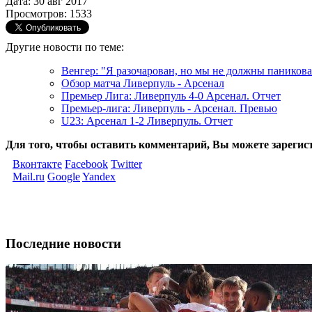
Дата: 30 авг 2017
Просмотров: 1533
Другие новости по теме:
Венгер: "Я разочарован, но мы не должны паникова
Обзор матча Ливерпуль - Арсенал
Премьер Лига: Ливерпуль 4-0 Арсенал. Отчет
Премьер-лига: Ливерпуль - Арсенал. Превью
U23: Арсенал 1-2 Ливерпуль. Отчет
Для того, чтобы оставить комментарий, Вы можете зарегис
Вконтакте
Facebook
Twitter
Mail.ru
Google
Yandex
Последние новости