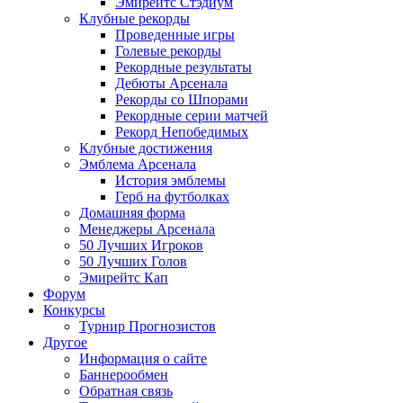
Эмирейтс Стэдиум
Клубные рекорды
Проведенные игры
Голевые рекорды
Рекордные результаты
Дебюты Арсенала
Рекорды со Шпорами
Рекордные серии матчей
Рекорд Непобедимых
Клубные достижения
Эмблема Арсенала
История эмблемы
Герб на футболках
Домашняя форма
Менеджеры Арсенала
50 Лучших Игроков
50 Лучших Голов
Эмирейтс Кап
Форум
Конкурсы
Турнир Прогнозистов
Другое
Информация о сайте
Баннерообмен
Обратная связь