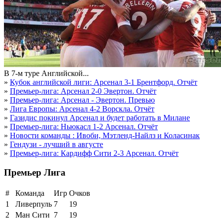
В 7-м туре Английской...
»
Кубок английской лиги: Арсенал 3-1 Брентфорд. Отчёт
»
Премьер-лига: Арсенал 2-0 Эвертон. Отчёт
»
Премьер-лига: Арсенал - Эвертон. Превью
»
Лига Европы: Арсенал 4-2 Ворскла. Отчёт
»
Газидис покинул Арсенал и будет работать в Милане
»
Премьер-лига: Ньюкасл 1-2 Арсенал. Отчёт
»
Новости команды : Ивоби, Мэтленд-Найлз и Коласинак
»
Гендузи - лучший в августе
»
Премьер-лига: Кардифф Сити 2-3 Арсенал. Отчёт
Премьер Лига
#
Команда
Игр
Очков
1
Ливерпуль
7
19
2
Ман Сити
7
19