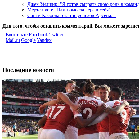
Джек Уилшир: "Я готов сыграть свою роль в коман
Мертезакер: "Нам помогла вера в себя"
Санти Касорла о тайне успехов Арсенала
Для того, чтобы оставить комментарий, Вы можете зарегис
Вконтакте
Facebook
Twitter
Mail.ru
Google
Yandex
Последние новости