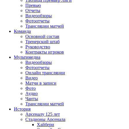
Таблица Премьер Лиги
Превью
Отчеты
Видеообзоры
Фотоотчеты
Трансляции матчей
Команда
Основной состав
Тренерский штаб
Руководство
Контракты игроков
Мультимедиа
Видеообзоры
Фотоотчеты
Онлайн трансляции
Видео
Матчи в записи
Фото
Аудио
Чанты
Трансляции матчей
История
Арсеналу 125 лет
Стадионы Арсенала
Хайбери