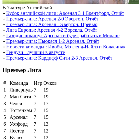
В 7-м туре Английской...
»
Кубок английской лиги: Арсенал 3-1 Брентфорд. Отчёт
»
Премьер-лига: Арсенал 2-0 Эвертон. Отчёт
»
Премьер-лига: Арсенал - Эвертон. Превью
»
Лига Европы: Арсенал 4-2 Ворскла. Отчёт
»
Газидис покинул Арсенал и будет работать в Милане
»
Премьер-лига: Ньюкасл 1-2 Арсенал. Отчёт
»
Новости команды : Ивоби, Мэтленд-Найлз и Коласинак
»
Гендузи - лучший в августе
»
Премьер-лига: Кардифф Сити 2-3 Арсенал. Отчёт
Премьер Лига
#
Команда
Игр
Очков
1
Ливерпуль
7
19
2
Ман Сити
7
19
3
Челси
7
17
4
Тоттенхэм
7
15
5
Арсенал
7
15
6
Уотфорд
7
13
7
Лестер
7
12
8
Вулвз
7
12