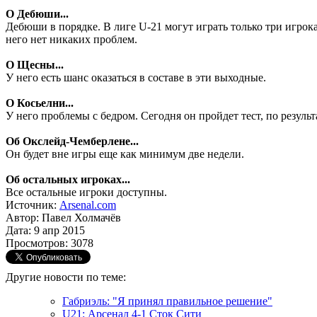
О Дебюши...
Дебюши в порядке. В лиге U-21 могут играть только три игрока
него нет никаких проблем.
О Щесны...
У него есть шанс оказаться в составе в эти выходные.
О Косьелни...
У него проблемы с бедром. Сегодня он пройдет тест, по резуль
Об Окслейд-Чемберлене...
Он будет вне игры еще как минимум две недели.
Об остальных игроках...
Все остальные игроки доступны.
Источник:
Arsenal.com
Автор: Павел Холмачёв
Дата: 9 апр 2015
Просмотров: 3078
Другие новости по теме:
Габриэль: "Я принял правильное решение"
U21: Арсенал 4-1 Сток Сити