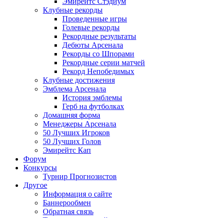
Эмирейтс Стэдиум
Клубные рекорды
Проведенные игры
Голевые рекорды
Рекордные результаты
Дебюты Арсенала
Рекорды со Шпорами
Рекордные серии матчей
Рекорд Непобедимых
Клубные достижения
Эмблема Арсенала
История эмблемы
Герб на футболках
Домашняя форма
Менеджеры Арсенала
50 Лучших Игроков
50 Лучших Голов
Эмирейтс Кап
Форум
Конкурсы
Турнир Прогнозистов
Другое
Информация о сайте
Баннерообмен
Обратная связь