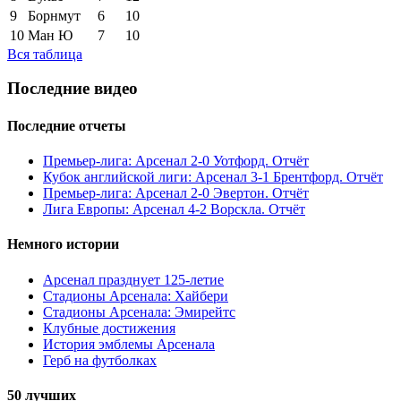
9
Борнмут
6
10
10
Ман Ю
7
10
Вся таблица
Последние видео
Последние отчеты
Премьер-лига: Арсенал 2-0 Уотфорд. Отчёт
Кубок английской лиги: Арсенал 3-1 Брентфорд. Отчёт
Премьер-лига: Арсенал 2-0 Эвертон. Отчёт
Лига Европы: Арсенал 4-2 Ворскла. Отчёт
Немного истории
Арсенал празднует 125-летие
Стадионы Арсенала: Хайбери
Стадионы Арсенала: Эмирейтс
Клубные достижения
История эмблемы Арсенала
Герб на футболках
50 лучших