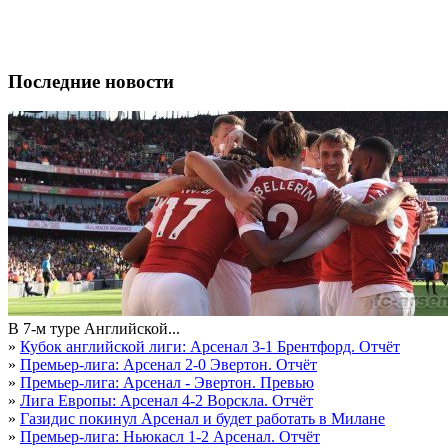
Последние новости
В 7-м туре Английской...
»
Кубок английской лиги: Арсенал 3-1 Брентфорд. Отчёт
»
Премьер-лига: Арсенал 2-0 Эвертон. Отчёт
»
Премьер-лига: Арсенал - Эвертон. Превью
»
Лига Европы: Арсенал 4-2 Ворскла. Отчёт
»
Газидис покинул Арсенал и будет работать в Милане
»
Премьер-лига: Ньюкасл 1-2 Арсенал. Отчёт