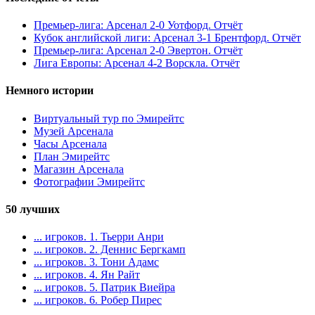
Премьер-лига: Арсенал 2-0 Уотфорд. Отчёт
Кубок английской лиги: Арсенал 3-1 Брентфорд. Отчёт
Премьер-лига: Арсенал 2-0 Эвертон. Отчёт
Лига Европы: Арсенал 4-2 Ворскла. Отчёт
Немного истории
Виртуальный тур по Эмирейтс
Музей Арсенала
Часы Арсенала
План Эмирейтс
Магазин Арсенала
Фотографии Эмирейтс
50 лучших
... игроков. 1. Тьерри Анри
... игроков. 2. Деннис Бергкамп
... игроков. 3. Тони Адамс
... игроков. 4. Ян Райт
... игроков. 5. Патрик Виейра
... игроков. 6. Робер Пирес