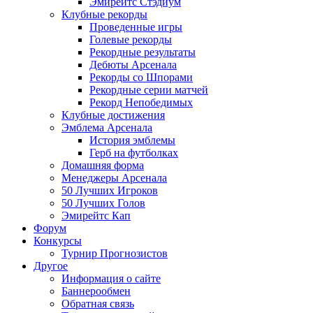
Эмирейтс Стэдиум
Клубные рекорды
Проведенные игры
Голевые рекорды
Рекордные результаты
Дебюты Арсенала
Рекорды со Шпорами
Рекордные серии матчей
Рекорд Непобедимых
Клубные достижения
Эмблема Арсенала
История эмблемы
Герб на футболках
Домашняя форма
Менеджеры Арсенала
50 Лучших Игроков
50 Лучших Голов
Эмирейтс Кап
Форум
Конкурсы
Турнир Прогнозистов
Другое
Информация о сайте
Баннерообмен
Обратная связь