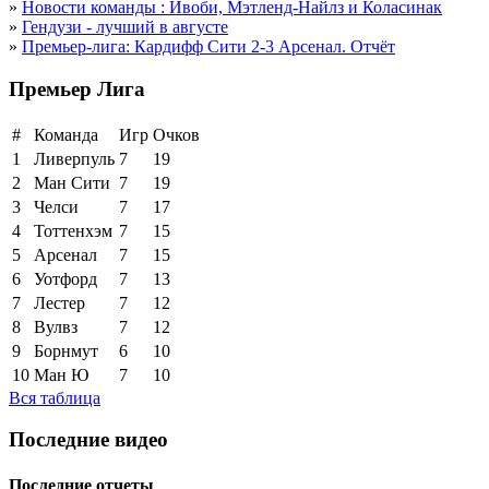
»
Новости команды : Ивоби, Мэтленд-Найлз и Коласинак
»
Гендузи - лучший в августе
»
Премьер-лига: Кардифф Сити 2-3 Арсенал. Отчёт
Премьер Лига
#
Команда
Игр
Очков
1
Ливерпуль
7
19
2
Ман Сити
7
19
3
Челси
7
17
4
Тоттенхэм
7
15
5
Арсенал
7
15
6
Уотфорд
7
13
7
Лестер
7
12
8
Вулвз
7
12
9
Борнмут
6
10
10
Ман Ю
7
10
Вся таблица
Последние видео
Последние отчеты