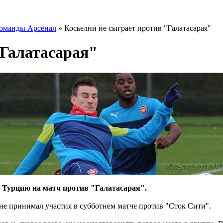
команды Арсенал
» Косьелни не сыграет против "Галатасарая"
"Галатасарая"
в Турцию на матч против "Галатасарая".
е принимал участия в субботнем матче против "Сток Сити".