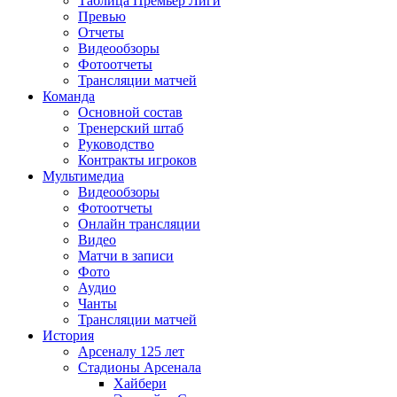
Таблица Премьер Лиги
Превью
Отчеты
Видеообзоры
Фотоотчеты
Трансляции матчей
Команда
Основной состав
Тренерский штаб
Руководство
Контракты игроков
Мультимедиа
Видеообзоры
Фотоотчеты
Онлайн трансляции
Видео
Матчи в записи
Фото
Аудио
Чанты
Трансляции матчей
История
Арсеналу 125 лет
Стадионы Арсенала
Хайбери