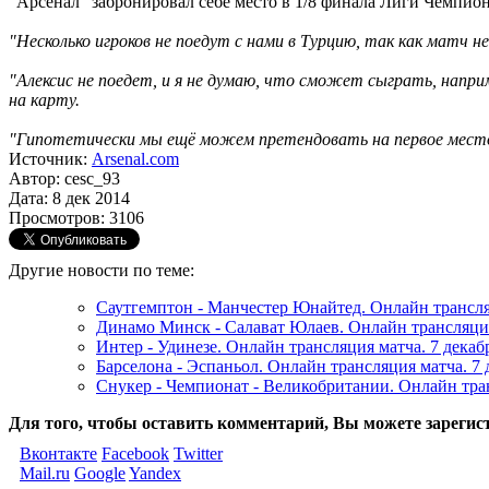
"Арсенал" забронировал себе место в 1/8 финала Лиги Чемпионо
"Несколько игроков не поедут с нами в Турцию, так как матч н
"Алексис не поедет, и я не думаю, что сможет сыграть, наприм
на карту.
"Гипотетически мы ещё можем претендовать на первое место,
Источник:
Arsenal.com
Автор: cesc_93
Дата: 8 дек 2014
Просмотров: 3106
Другие новости по теме:
Саутгемптон - Манчестер Юнайтед. Онлайн трансляц
Динамо Минск - Салават Юлаев. Онлайн трансляция
Интер - Удинезе. Онлайн трансляция матча. 7 декаб
Барселона - Эспаньол. Онлайн трансляция матча. 7 
Снукер - Чемпионат - Великобритании. Онлайн тран
Для того, чтобы оставить комментарий, Вы можете зарегис
Вконтакте
Facebook
Twitter
Mail.ru
Google
Yandex