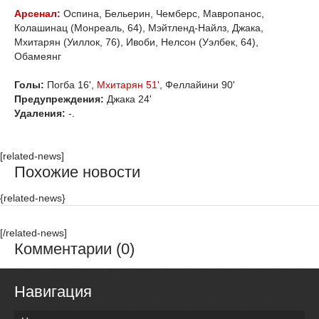
Арсенал:
Оспина, Бельерин, Чемберс, Мавропанос,
Колашинац (Монреаль, 64), Мэйтленд-Найлз, Джака,
Мхитарян (Уиллок, 76), Ивоби, Нелсон (Уэлбек, 64),
Обамеянг
Голы:
Погба 16',
Мхитарян 51'
, Феллайини 90'
Предупреждения:
Джака 24'
Удаления:
-.
[related-news]
Похожие новости
{related-news}
[/related-news]
Комментарии (0)
Навигация