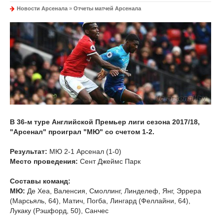
Новости Арсенала
»
Отчеты матчей Арсенала
В 36-м туре Английской Премьер лиги сезона 2017/18,
"Арсенал" проиграл "МЮ" со счетом 1-2.
Результат:
МЮ 2-1 Арсенал (1-0)
Место проведения:
Сент Джеймс Парк
Составы команд:
МЮ:
Де Хеа, Валенсия, Смоллинг, Линделеф, Янг, Эррера
(Марсьяль, 64), Матич, Погба, Лингард (Феллайни, 64),
Лукаку (Рэшфорд, 50), Санчес