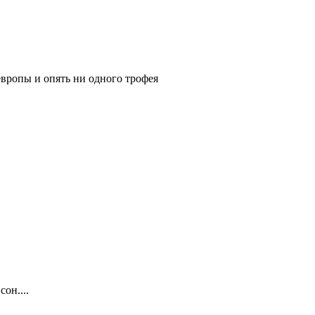
 европы и опять ни одного трофея
он....