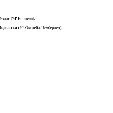
эллс (74' Коннелл).
Подольски (70' Окслейд-Чемберлен).