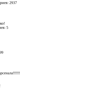
иев: 2937
ко!
ев: 5
 99
сенала!!!!!!
72