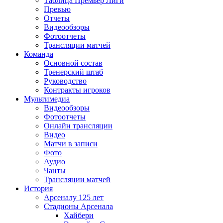
Таблица Премьер Лиги
Превью
Отчеты
Видеообзоры
Фотоотчеты
Трансляции матчей
Команда
Основной состав
Тренерский штаб
Руководство
Контракты игроков
Мультимедиа
Видеообзоры
Фотоотчеты
Онлайн трансляции
Видео
Матчи в записи
Фото
Аудио
Чанты
Трансляции матчей
История
Арсеналу 125 лет
Стадионы Арсенала
Хайбери