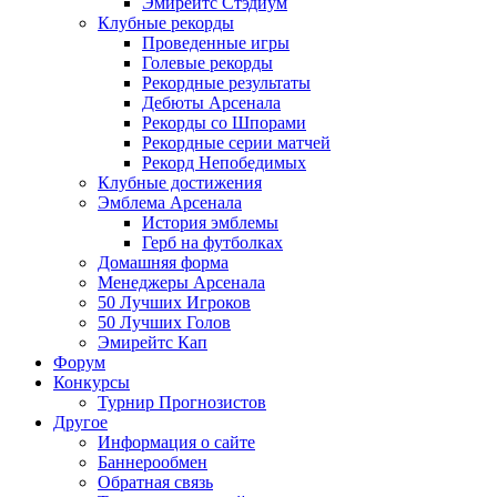
Эмирейтс Стэдиум
Клубные рекорды
Проведенные игры
Голевые рекорды
Рекордные результаты
Дебюты Арсенала
Рекорды со Шпорами
Рекордные серии матчей
Рекорд Непобедимых
Клубные достижения
Эмблема Арсенала
История эмблемы
Герб на футболках
Домашняя форма
Менеджеры Арсенала
50 Лучших Игроков
50 Лучших Голов
Эмирейтс Кап
Форум
Конкурсы
Турнир Прогнозистов
Другое
Информация о сайте
Баннерообмен
Обратная связь