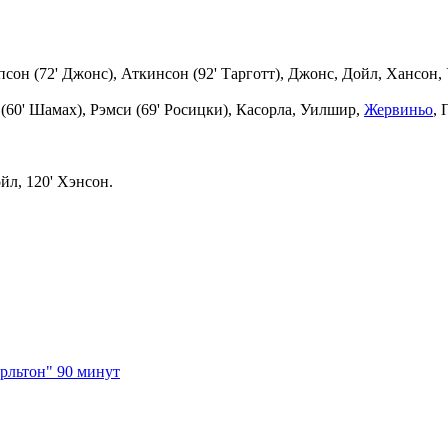
н (72' Джонс), Аткинсон (92' Тарготт), Джонс, Дойл, Хансон, У
(60' Шамах), Рэмси (69' Росицки), Касорла, Уилшир,
Жервиньо
, 
ойл, 120' Хэнсон.
рльтон" 90 минут