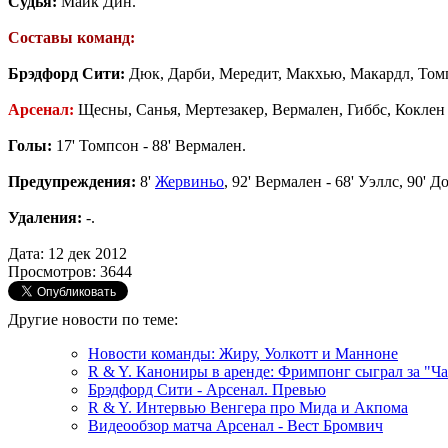
Судья:
Майк Дин.
Составы команд:
Брэдфорд Сити:
Дюк, Дарби, Мередит, Макхью, Макардл, Томпсо
Арсенал:
Щесны, Санья, Мертезакер, Вермален, Гиббс, Коклен 
Голы:
17' Томпсон - 88' Вермален.
Предупреждения:
8'
Жервиньо
, 92' Вермален - 68' Уэллс, 90' Д
Удаления:
-.
Дата: 12 дек 2012
Просмотров: 3644
Другие новости по теме:
Новости команды: Жиру, Уолкотт и Манноне
R & Y. Канониры в аренде: Фримпонг сыграл за "Ча
Брэдфорд Сити - Арсенал. Превью
R & Y. Интервью Венгера про Мида и Акпома
Видеообзор матча Арсенал - Вест Бромвич