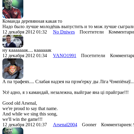
Команда деревянная какая то
Надо было лучше молодёшь выпустить и то мож лучше сыграли
12 декабря 2012 01:32
No Dniwes
Посетители Комментари
ну кааааааак.... каааааак
12 декабря 2012 01:34
VANO1991
Посетители Комментари
А па трафеях.... Слабая надзея на прэм'ерку ды Ліга Чэмпіёнаў...
Усё адно, я з камандай, незалежна, выйграе яна ці прайграе!!!
Good old Arsenal,
we're proud to say that name.
And while we sing this song,
we'll win the game!!!
12 декабря 2012 01:37
Arsenal2004
Gooner Комментариев: