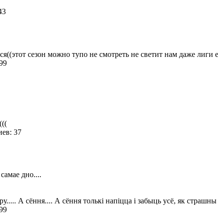
 43
тся((этот сезон можно тупо не смотреть не светит нам даже лиги
 99
(((
ев: 37
самае дно....
... А сёння.... А сёння толькі напіцца і забыць усё, як страшны с
 99