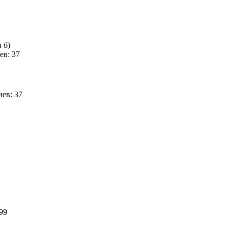
 б)
ев: 37
ев: 37
 99