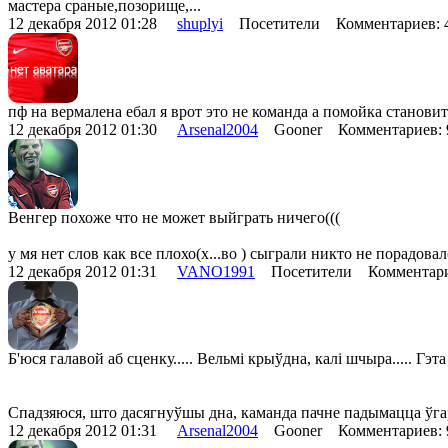
мастера сраные,позорище,...
12 декабря 2012 01:28
shuplyi
Посетители Комментариев:
пф на вермалена ебал я врот это не команда а помойка станови
12 декабря 2012 01:30
Arsenal2004
Gooner Комментариев:
Венгер похоже что не может выйграть ничего(((
у мя нет слов как все плохо(х...во ) сыграли никто не порадовал
12 декабря 2012 01:31
VANO1991
Посетители Комментари
Б'юся галавой аб сценку..... Вельмі крыўдна, калі шчыра..... Гэта 
Спадзяюся, што дасягнуўшы дна, каманда пачне падымацца ўгару..
12 декабря 2012 01:31
Arsenal2004
Gooner Комментариев: