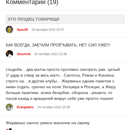
Комментарии (19)
ЭТО ПИЗДЕЦ ТОВАРИЩИ
SpectR
24 октября 2012 23:37
КАК ВСЕГДА, ЗАЕ*АЛИ ПРОЁ*ЫВАТЬ, НЕТ СИЛ УЖЕ!!!
Smertnik
24 октября 2012 23:38
стыдоба... два матча просто противно смотреть уже. целый
1! удар в створ за весь матч... Сантоса, Рэмзи и Коклена
строго на... в другие клубы... Жервиньо одним пакетом с
ними отдать. срочно на поле Уилшира и Росицки, а Жиру
больше практики. атака беззубая, оборона - решето, от
пасов назад и вращений вокруг себя уже просто тошнит
Everglades
24 октября 2012 23:39
Жервиньо сантос ремси манонне на свалку