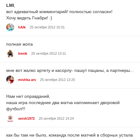
LMI
,
вот адекватный комментарий! полностью согласен!
Хочу видеть Гнабри! :)
hAlk
25 октября 2012 10:31
полная жопа
benik
25 октября 2012 13:11
мне вот жалко артету и касорлу- пашут пацаны, а партнеры...
mishka ars
25 октября 2012 13:25
Нам нет оправданий,
наша игра последние два матча напоминает дворовой
футбол!!!
sersh1972
25 октября 2012 14:24
как бы там ни было, команда после матчей в сборных устала