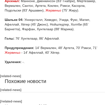
Арсенал:
Манноне, Дженкинсон (83' Гнабри), Мертезакер,
Вермален, Сантос, Артета, Коклен, Рэмси, Касорла,
Подольски (83' Аршавин),
Жервиньо
(75' Жиру).
Шальке 04:
Уннерсталл, Хеведес, Учида, Фукс, Матип,
Афеллай, Хёгер (45' Джонс), Нойштедтер, Холтби (65'
Барнетта), Фарфан, Хунтелаар (88' Марика).
Голы:
76' Хунтелаар, 86' Афеллай.
Предупреждения:
14' Вермален, 48' Артета, 70' Рэмси, 71'
Жервиньо
- 14' Афеллай, 40' Хёгер.
Удаления:
-.
[related-news]
Похожие новости
{related-news}
[/related-news]