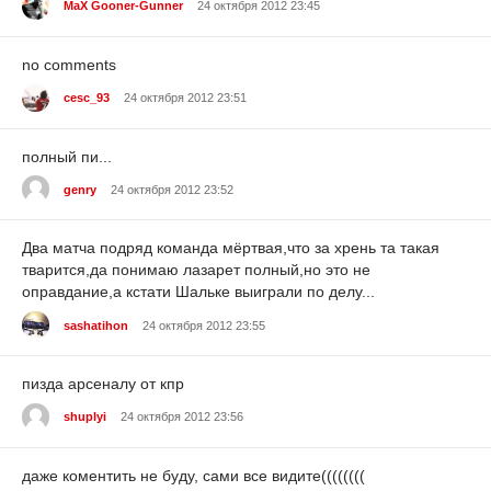
MaX Gooner-Gunner
24 октября 2012 23:45
no comments
cesc_93
24 октября 2012 23:51
полный пи...
genry
24 октября 2012 23:52
Два матча подряд команда мёртвая,что за хрень та такая
тварится,да понимаю лазарет полный,но это не
оправдание,а кстати Шальке выиграли по делу...
sashatihon
24 октября 2012 23:55
пизда арсеналу от кпр
shuplyi
24 октября 2012 23:56
даже коментить не буду, сами все видите((((((((