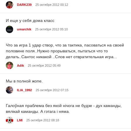
DARK239
25 октября 2012 00:12
И еще у себя дома класс
umarchik
25 октября 2012 05:10
Что за игра 1 удар створ, что за тактика, пасоваться на своей
половине поля..Нужно прорываться, пытаться что то
делать..Сантос никакой ..Слов нет отвратительная игра...
Adik
25 октября 2012 05:49
Мы в полной жопе.
ILIA_1992
25 октября 2012 07:15
Галоўная праблема без якой нічога не будзе - дух каманды,
вялікай каманды. А гэтага і няма.
LMI
25 октября 2012 08:18