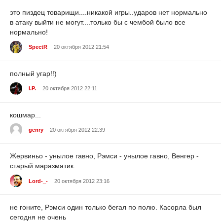
это пиздец товарищи....никакой игры..ударов нет нормально
в атаку выйти не могут....только бы с чембой было все
нормально!
SpectR
20 октября 2012 21:54
полный угар!!)
I.P.
20 октября 2012 22:11
кошмар...
genry
20 октября 2012 22:39
Жервиньо - унылое гавно, Рэмси - унылое гавно, Венгер -
старый маразматик.
Lord-_-
20 октября 2012 23:16
не гоните, Рэмси один только бегал по полю. Касорла был
сегодня не очень