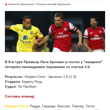
Новости Арсенала
»
Отчеты матчей Арсенала
В 8-м туре Премьер Лиги Арсенал в гостях у "канареек"
потерпел неожиданное поражение со счетом 1:0.
Результат:
Норвич Сити - Арсенал 1:0 (1:0).
Стадион:
Карроу Роуд
Судья:
Ли Проберт
Составы команд:
Норвич Сити:
Радди, Гарридо, Бассонг, Тёрнер, Тетти,