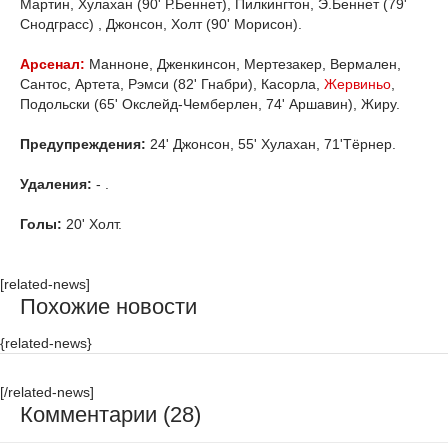
Мартин, Хулахан (90' Р.Беннет), Пилкингтон, Э.Беннет (79'
Снодграсс) , Джонсон, Холт (90' Морисон).
Арсенал:
Манноне, Дженкинсон, Мертезакер, Вермален,
Сантос, Артета, Рэмси (82' Гнабри), Касорла,
Жервиньо
,
Подольски (65' Окслейд-Чемберлен, 74' Аршавин), Жиру.
Предупреждения:
24' Джонсон, 55' Хулахан, 71'Тёрнер.
Удаления:
- .
Голы:
20' Холт.
[related-news]
Похожие новости
{related-news}
[/related-news]
Комментарии (28)