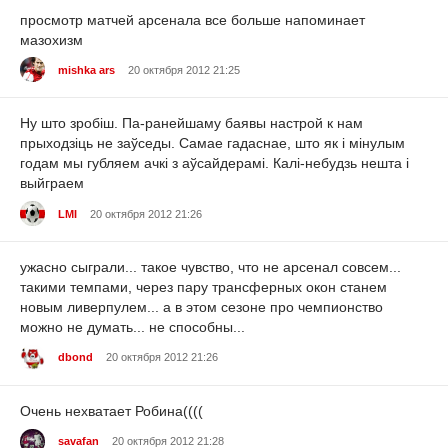
просмотр матчей арсенала все больше напоминает
мазохизм
mishka ars
20 октября 2012 21:25
Ну што зробіш. Па-ранейшаму баявы настрой к нам
прыходзіць не заўседы. Самае гадаснае, што як і мінулым
годам мы губляем ачкі з аўсайдерамі. Калі-небудзь нешта і
выйграем
LMI
20 октября 2012 21:26
ужасно сыграли... такое чувство, что не арсенал совсем...
такими темпами, через пару трансферных окон станем
новым ливерпулем... а в этом сезоне про чемпионство
можно не думать... не способны...
dbond
20 октября 2012 21:26
Очень нехватает Робина((((
savafan
20 октября 2012 21:28