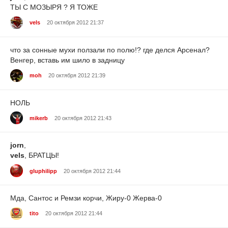
ТЫ С МОЗЫРЯ ? Я ТОЖЕ
vels
20 октября 2012 21:37
что за сонные мухи ползали по полю!? где делся Арсенал?
Венгер, вставь им шило в задницу
moh
20 октября 2012 21:39
НОЛЬ
mikerb
20 октября 2012 21:43
jorn
,
vels
, БРАТЦЫ!
gluphilipp
20 октября 2012 21:44
Мда, Сантос и Ремзи корчи, Жиру-0 Жерва-0
tito
20 октября 2012 21:44