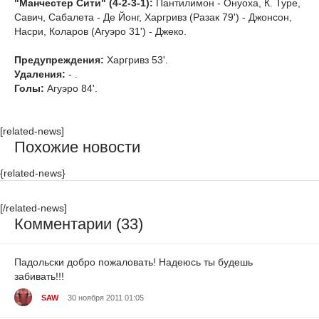
"Манчестер Сити" (4-2-3-1):
Пантилимон - Онуоха, К. Туре,
Савич, Сабалета - Де Йонг, Харгривз (Разак 79') - Джонсон,
Насри, Коларов (Агуэро 31') - Джеко.
Предупреждения:
Харгривз 53'.
Удаления:
- .
Голы:
Агуэро 84'.
[related-news]
Похожие новости
{related-news}
[/related-news]
Комментарии (33)
Падольски добро пожаловать! Надеюсь ты будешь
забивать!!!
SAW
30 ноября 2011 01:05