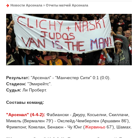
Новости Арсенала
»
Отчеты матчей Арсенала
Результат:
"Арсенал" - "Манчестер Сити" 0:1 (0:0).
Стадион:
"Эмирейтс".
Судья:
Ли Проберт.
Составы команд:
"Арсенал" (4-4-2):
Фабиански - Джуру, Косьелни, Скиллачи,
Микель (Вермален 79') - Окслейд-Чемберлен (Аршавин 86'),
Фримпонг, Кокелан, Бенаюн - Чу Юнг (
Жервиньо
67'), Шамах.