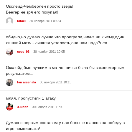
Окслейд-Чемберлен просто зверь!
Венгер не зря его покупал!
rafael
30 ноября 2011 09:34
обидно,но думаю лучше что проиграли,ничья ни к чему,один
лишний матч - лишняя усталость,она нам нада?неа
cesc_93
30 ноября 2011 10:05
Окслейд был лучшим в матче, ничья была бы закономерным
результатом...
fan arsenala
30 ноября 2011 10:15
мляя, пропустили 1 атаку.
X-unite
30 ноября 2011 11:09
Думаю с первым составом у нас больше шансов на победу в
игре чемпионата!