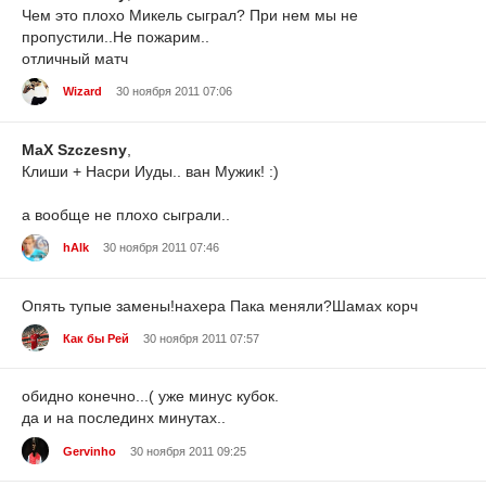
Чем это плохо Микель сыграл? При нем мы не
пропустили..Не пожарим..
отличный матч
Wizard
30 ноября 2011 07:06
MaX Szczesny
,
Клиши + Насри Иуды.. ван Мужик! :)
а вообще не плохо сыграли..
hAlk
30 ноября 2011 07:46
Опять тупые замены!нахера Пака меняли?Шамах корч
Как бы Рей
30 ноября 2011 07:57
обидно конечно...( уже минус кубок.
да и на послединх минутах..
Gervinho
30 ноября 2011 09:25