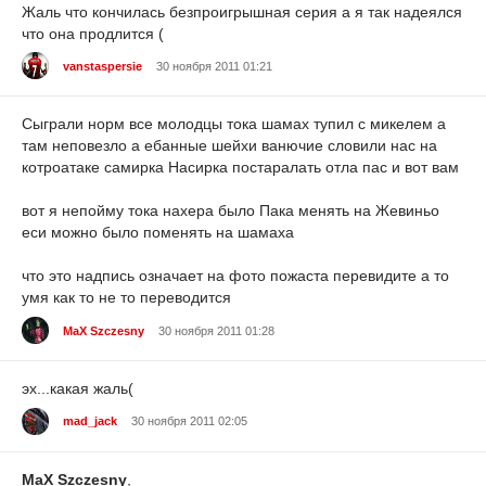
Жаль что кончилась безпроигрышная серия а я так надеялся
что она продлится (
vanstaspersie
30 ноября 2011 01:21
Сыграли норм все молодцы тока шамах тупил с микелем а
там неповезло а ебанные шейхи ванючие словили нас на
котроатаке самирка Насирка постаралать отла пас и вот вам
вот я непойму тока нахера было Пака менять на Жевиньо
еси можно было поменять на шамаха
что это надпись означает на фото пожаста перевидите а то
умя как то не то переводится
MaX Szczesny
30 ноября 2011 01:28
эх...какая жаль(
mad_jack
30 ноября 2011 02:05
MaX Szczesny
,