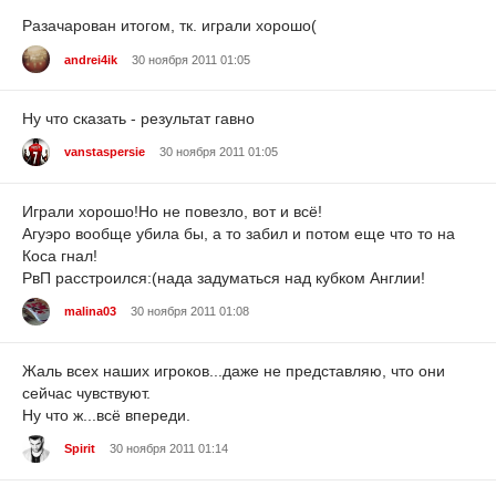
Разачарован итогом, тк. играли хорошо(
andrei4ik
30 ноября 2011 01:05
Ну что сказать - результат гавно
vanstaspersie
30 ноября 2011 01:05
Играли хорошо!Но не повезло, вот и всё!
Агуэро вообще убила бы, а то забил и потом еще что то на
Коса гнал!
РвП расстроился:(нада задуматься над кубком Англии!
malina03
30 ноября 2011 01:08
Жаль всех наших игроков...даже не представляю, что они
сейчас чувствуют.
Ну что ж...всё впереди.
Spirit
30 ноября 2011 01:14