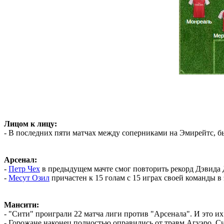
Лицом к лицу:
- В последних пяти матчах между соперниками на Эмирейтс, бы
Арсенал:
-
Петр Чех
в предыдущем мачте смог повторить рекорд Дэвида 
-
Месут Озил
причастен к 15 голам с 15 играх своей команды в э
Мансити:
- "Сити" проиграли 22 матча лиги против "Арсенала". И это и
- Горожане наконец полностью оправились от травм Агуэро, С