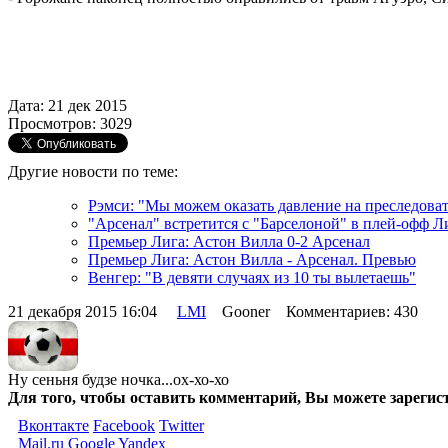
Дата: 21 дек 2015
Просмотров: 3029
Другие новости по теме:
Рэмси: "Мы можем оказать давление на преследова
"Арсенал" встретится с "Барселоной" в плей-офф 
Премьер Лига: Астон Вилла 0-2 Арсенал
Премьер Лига: Астон Вилла - Арсенал. Превью
Венгер: "В девяти случаях из 10 ты вылетаешь"
21 декабря 2015 16:04
LMI
Gooner Комментариев: 430
Ну сеньня будзе ночка...ох-хо-хо
Для того, чтобы оставить комментарий, Вы можете зарегис
Вконтакте
Facebook
Twitter
Mail.ru
Google
Yandex