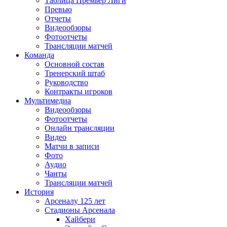
Таблица Премьер Лиги
Превью
Отчеты
Видеообзоры
Фотоотчеты
Трансляции матчей
Команда
Основной состав
Тренерский штаб
Руководство
Контракты игроков
Мультимедиа
Видеообзоры
Фотоотчеты
Онлайн трансляции
Видео
Матчи в записи
Фото
Аудио
Чанты
Трансляции матчей
История
Арсеналу 125 лет
Стадионы Арсенала
Хайбери