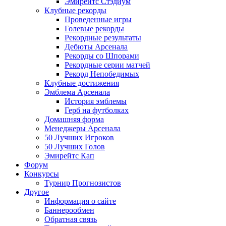
Эмирейтс Стэдиум
Клубные рекорды
Проведенные игры
Голевые рекорды
Рекордные результаты
Дебюты Арсенала
Рекорды со Шпорами
Рекордные серии матчей
Рекорд Непобедимых
Клубные достижения
Эмблема Арсенала
История эмблемы
Герб на футболках
Домашняя форма
Менеджеры Арсенала
50 Лучших Игроков
50 Лучших Голов
Эмирейтс Кап
Форум
Конкурсы
Турнир Прогнозистов
Другое
Информация о сайте
Баннерообмен
Обратная связь