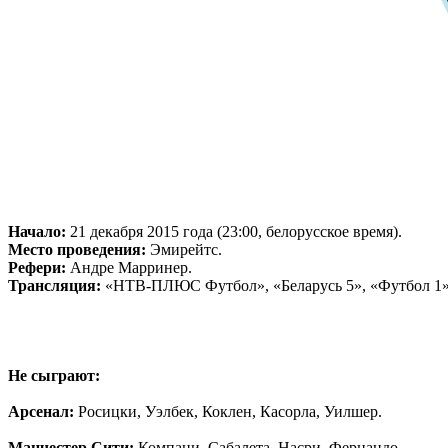
Начало:
21 декабря 2015 года (23:00, белорусское время).
Место проведения:
Эмирейтс.
Рефери:
Андре Марринер.
Трансляция:
«НТВ-ПЛЮС Футбол», «Беларусь 5», «Футбол 1»
Не сыграют:
Арсенал:
Росицки, Уэлбек, Коклен, Касорла, Уилшер.
Манчестер Сити:
Компани, Сабалета, Насри, Фернандо.