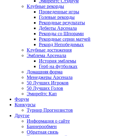
Эмирейтс Стэдиум
Клубные рекорды
Проведенные игры
Голевые рекорды
Рекордные результаты
Дебюты Арсенала
Рекорды со Шпорами
Рекордные серии матчей
Рекорд Непобедимых
Клубные достижения
Эмблема Арсенала
История эмблемы
Герб на футболках
Домашняя форма
Менеджеры Арсенала
50 Лучших Игроков
50 Лучших Голов
Эмирейтс Кап
Форум
Конкурсы
Турнир Прогнозистов
Другое
Информация о сайте
Баннерообмен
Обратная связь