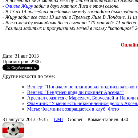
- В последних двух матчах между этими командами на Эмирейт
-
Оливье Жиру
забил в двух матчах Лиги в этом сезоне.
- В 13 из 14 последних поединков между командами было забито 
- Жиру забил все свои 13 мячей в Премьер Лиге В Лондоне. 11 из
- Всего между командами было сыграно 170 матчей: 71 победа 
- Разница забитых и пропущенных мячей в пользу "канониров" 2
Онлайн
Дата: 31 авг 2013
Просмотров: 2906
Другие новости по теме:
Венгер: "Поначалу не планировал подписывать кон
Венгер: "Бендтнер вряд ли покинет Арсенал"
Арсенал сразится с Марселем, Боруссией и Наполи
Фламини: "У меня есть незаконченное дело в Арсен
Матье Фламини возвращается в клуб. Фото
31 августа 2013 19:35
LMI
Gooner Комментариев: 430