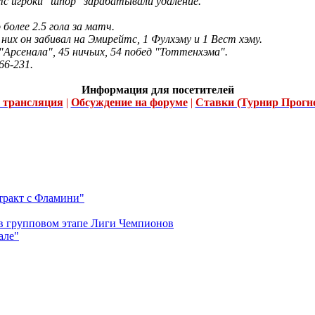
с игроки "шпор" зарабатывали удаление.
более 2.5 гола за матч.
 них он забивал на Эмирейтс, 1 Фулхэму и 1 Вест хэму.
"Арсенала", 45 ничьих, 54 побед "Тоттенхэма".
66-231.
Информация для посетителей
 трансляция
|
Обсуждение на форуме
|
Ставки (Турнир Прогно
тракт с Фламини"
 в групповом этапе Лиги Чемпионов
але"