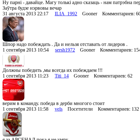
Ну парні - давайце. Магу толькі адно сказаць - нам патрэбна п
Заўтра будзе нэрвовы вечар
31 августа 2013 22:17
ILIA_1992
Gooner Комментариев: 6
Шпор надо побеждать . Да и нельзя отставать от лидеров .
1 сентября 2013 10:54
sersh1972
Gooner Комментариев: 1
Должны победить ,мы всегда их побеждаем !!!
1 сентября 2013 11:23
Titi_14
Gooner Комментариев: 62
верим в команду. победа в дерби многого стоит
1 сентября 2013 11:58
vels
Посетители Комментариев: 13
я за АРСЕНАЛ пока я не умру