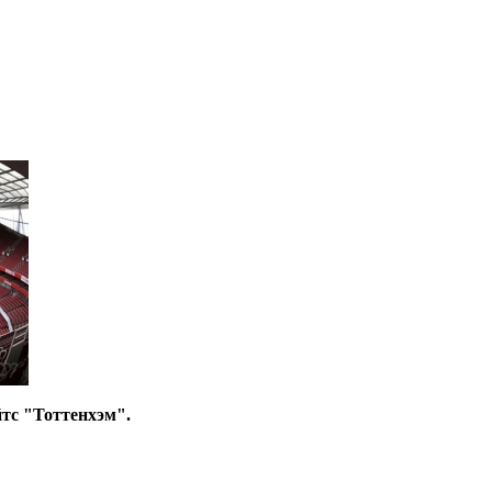
йтс "Тоттенхэм".