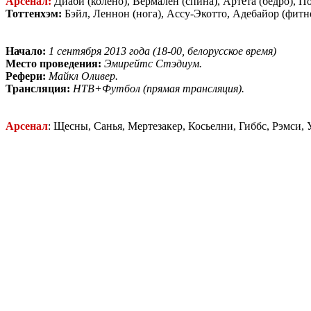
Арсенал:
Диаби (колено), Вермален (спина), Артета (бедро), П
Тоттенхэм:
Бэйл, Леннон (нога), Ассу-Экотто, Адебайор (фитне
Начало:
1 сентября 2013 года (18-00, белорусское время)
Место проведения:
Эмирейтс Стэдиум.
Рефери:
Майкл Оливер.
Трансляция:
НТВ+Футбол (прямая трансляция).
Арсенал
: Щесны, Санья, Мертезакер, Косьелни, Гиббс, Рэмси, 