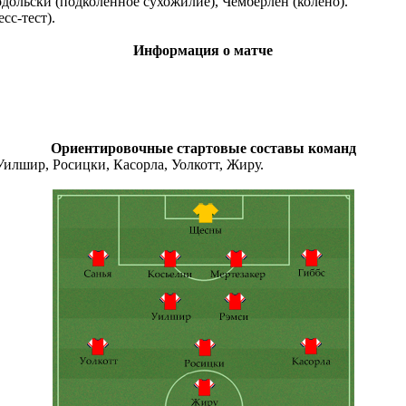
одольски (подколенное сухожилие), Чемберлен (колено).
сс-тест).
Информация о матче
Ориентировочные стартовые составы команд
Уилшир, Росицки, Касорла, Уолкотт, Жиру.