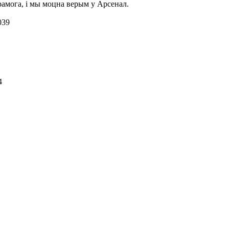
ерамога, і мы моцна верым у Арсенал.
039
54
2