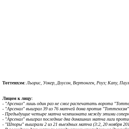
Тоттенхэм
:
Льорис, Уокер, Доусон, Вертонген, Роуз; Капу, Пау
Лицом к лицу
:
- "Арсенал" лишь один раз не смог распечатать ворота "Тотт
- "Арсенал" выиграл 39 из 76 матчей дома против "Тоттенхэм",
- Предыдущие четыре матча чемпионата между этими соперни
- "Арсенал" выиграл последние два домашних матча лиги проти
- "Шпоры" выиграли 2 из 21 выездных матча (3:2, 20 ноября 2010