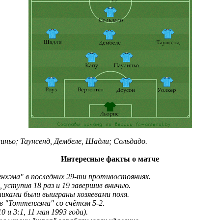
линьо; Таунсенд, Дембеле, Шадли; Сольдадо.
Интересные факты о матче
енхэма" в последних 29-ти противостояниях.
 уступив 18 раз и 19 завершив вничью.
ками были выиграны хозяевами поля.
в "Тоттенхэма" со счётом 5-2.
 и 3:1, 11 мая 1993 года).