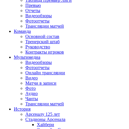
Таблица Премьер Лиги
Превью
Отчеты
Видеообзоры
Фотоотчеты
Трансляции матчей
Команда
Основной состав
Тренерский штаб
Руководство
Контракты игроков
Мультимедиа
Видеообзоры
Фотоотчеты
Онлайн трансляции
Видео
Матчи в записи
Фото
Аудио
Чанты
Трансляции матчей
История
Арсеналу 125 лет
Стадионы Арсенала
Хайбери