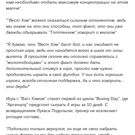
нам необходимо отдать максимум концентрации на этом
матче
".
""
Вест Хэм" может оказаться сильным оппонентом, ведь
мы знаем на что они способны, тот факт, что они уже
дважды обыгрывали "Тоттенхем" говорит о многом
"
"
Я думаю, что "Вест Хэм" даст бой, и нас ожидает не
простая игра, ведь они находятся всего в шаге от зоны
вылета. В прошлом сезоне мы отлично справлялись с
"молотобойцами" и этот факт должен дать
дополнительный стимул в игре, просто нам нужно
продолжить играть в свой футбол. У них есть хорошие
игроки, всегда отличная поддержка, да и что говорить -
это дерби!
"
Игра с "Вэст Хэмом" станет первой из цикла "Boxing Day", где
"Арсеналу" предстоит сыграть 4 игры за 10 дней. С
возвращением Лукаса Подольски, тренер не исключает
ротации состава...
"
Подольски только вернулся, он еще не смог набрать
нужно форму за те две недели тренировок, чтобы