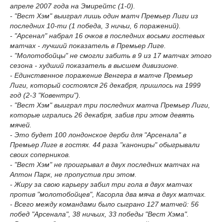
апреле 2007 года на Эмирейтс (1-0).
- "Вест Хэм" выиграл лишь один матч Премьер Лиги из
последних 10-ти (1 победа, 3 ничьи, 6 поражений).
- "Арсенал" набрал 16 очков в последних восьми гостевых
матчах - лучший показатель в Премьер Лиге.
- "Молотобойцы" не смогли забить в 9 из 17 матчах этого
сезона - худший показатель в высшем дивизионе.
- Единственное поражение Венгера в матче Премьер
Лиги, который состоялся 26 декабря, пришлось на 1999
год (2-3 "Ковентри").
- "Вест Хэм" выиграл три последних матча Премьер Лиги,
которые игрались 26 декабря, забив при этом девять
мячей.
- Это будет 100 лондонское дерби для "Арсенала" в
Премьер Лиге в гостях. 44 раза "канониры" обыгрывали
своих соперников.
- "Вест Хэм" не проигрывал в двух последних матчах на
Аптон Парк, не пропустив при этом.
- Жиру за свою карьеру забил три гола в двух матчах
против "молотобойцев", Касорла два мяча в двух матчах.
- Всего между командами было сыграно 127 матчей: 56
побед "Арсенала", 38 ничьих, 33 победы "Вест Хэма".