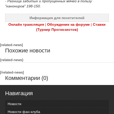
- Разница забитых и пропущенных мячей в пользу
"канониров" 198-150.
Информация для посетителей
Онлайн трансляция
|
Обсуждение на форуме
|
Ставки
(Турнир Прогнозистов)
[related-news]
Похожие новости
{related-news}
[/related-news]
Комментарии (0)
Навигация
Новости
Новости фан-клуба