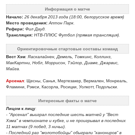
Информация о матче
Начало:
26 декабря 2013 года (18:00, белорусское время)
Место проведения:
Аптон Парк.
Рефери:
Фил Дауд.
Трансляция:
НТВ-ПЛЮС Футбол (прямая трансляция).
Ориентировочные стартовые составы команд
Вест Хэм
:
Яаскалайнен, Демель, Томкинс, Коллинз,
МакКартни, Нобл, Моррисон, Тэйлор, Диаме, Джарвис,
Майга.
Арсенал
: Щесны, Санья, Мертезакер, Вермален, Монреаль,
Фламини, Рэмси, Касорла, Росицки, Уолкотт, Подольски.
Интересные факты о матче
Лицом к лицу
:
- "Арсенал" выиграл последние шесть матчей у "Вест
Хэма" в чемпионате и кубке, и не проигрывал в последних
11 матчах (9 побед, 3 ничьи).
- Последний раз "молотобойцы" обыграли "канониров" в