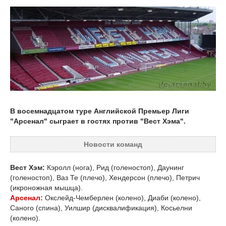
В восемнадцатом туре Английской Премьер Лиги
"Арсенал" сыграет в гостях против "Вест Хэма".
Новости команд
Вест Хэм:
Кэролл (нога), Рид (голеностоп), Даунинг
(голеностоп), Ваз Те (плечо), Хендерсон (плечо), Петрич
(икроножная мышца).
Арсенал:
Окслейд-Чемберлен (колено), Диаби (колено),
Саного (спина), Уилшир (дисквалификация), Косьелни
(колено).