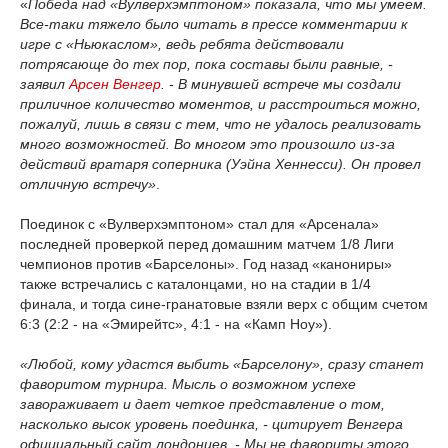
«
Победа над «Вулверхэмптоном» показала, что мы умеем.
Все-таки тяжело было читать в прессе комментарии к
игре с «Ньюкаслом», ведь ребята действовали
потрясающе до тех пор, пока составы были равные, -
заявил
Арсен Венгер
. - В минувшей встрече мы создали
приличное количество моментов, и расстроиться можно,
пожалуй, лишь в связи с тем, что не удалось реализовать
много возможностей. Во многом это произошло из-за
действий вратаря соперника (Уэйна Хеннесси). Он провел
отличную встречу»
.
Поединок с «Вулверхэмптоном» стал для «Арсенала»
последней проверкой перед домашним матчем 1/8 Лиги
чемпионов против «Барселоны». Год назад «канониры»
также встречались с каталонцами, но на стадии в 1/4
финала, и тогда сине-гранатовые взяли верх с общим счетом
6:3 (2:2 - на «Эмирейтс», 4:1 - на «Камп Ноу»).
«Любой, кому удастся выбить «Барселону», сразу станет
фаворитом турнира. Мысль о возможном успехе
завораживает и дает четкое представление о том,
насколько высок уровень поединка, - цитирует Венгера
официальный сайт лондонцев. - Мы не фавориты этого