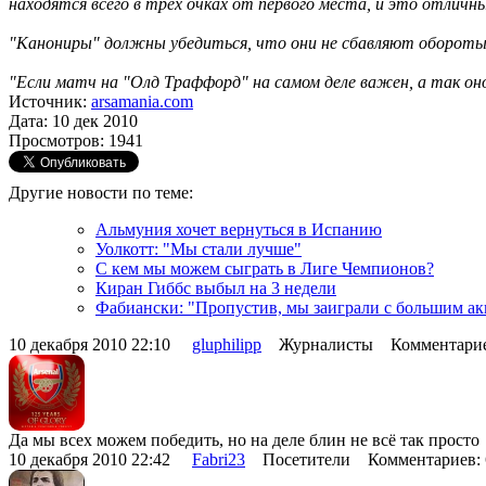
находятся всего в трёх очках от первого места, и это отличны
"Канониры" должны убедиться, что они не сбавляют обороты п
"Если матч на "Олд Траффорд" на самом деле важен, а так оно
Источник:
arsamania.com
Дата: 10 дек 2010
Просмотров: 1941
Другие новости по теме:
Альмуния хочет вернуться в Испанию
Уолкотт: "Мы стали лучше"
С кем мы можем сыграть в Лиге Чемпионов?
Киран Гиббс выбыл на 3 недели
Фабиански: "Пропустив, мы заиграли с большим ак
10 декабря 2010 22:10
gluphilipp
Журналисты Комментарие
Да мы всех можем победить, но на деле блин не всё так просто
10 декабря 2010 22:42
Fabri23
Посетители Комментариев: