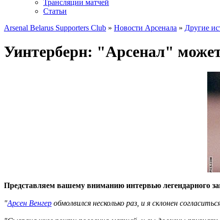
Трансляции матчей
Статьи
Arsenal Belarus Supporters Club
»
Новости Арсенала
»
Другие ис
Уинтерберн: "Арсенал" може
Представляем вашему вниманию интервью легендарного з
"
Арсен Венгер
обмолвился несколько раз, и я склонен согласить