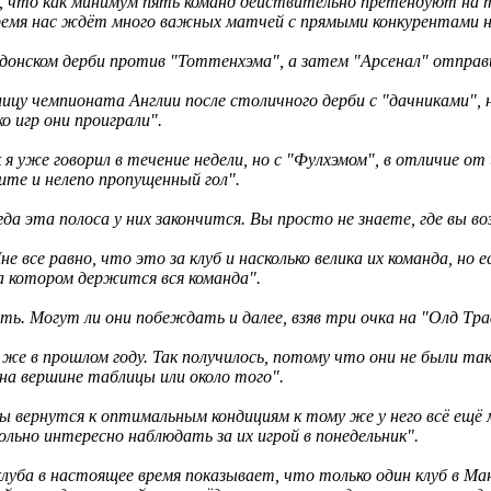
, что как минимум пять команд действительно претендуют на 
ремя нас ждёт много важных матчей с прямыми конкурентами н
донском дерби против "Тоттенхэма", а затем "Арсенал" отправ
лицу чемпионата Англии после столичного дерби с "дачниками",
о игр они проиграли".
 я уже говорил в течение недели, но с "Фулхэмом", в отличие от
ите и нелепо пропущенный гол".
гда эта полоса у них закончится. Вы просто не знаете, где вы 
все равно, что это за клуб и насколько велика их команда, но 
а котором держится вся команда".
ть. Могут ли они побеждать и далее, взяв три очка на "Олд Тра
же в прошлом году. Так получилось, потому что они не были так
а вершине таблицы или около того".
бы вернутся к оптимальным кондициям к тому же у него всё ещё
вольно интересно наблюдать за их игрой в понедельник".
ба в настоящее время показывает, что только один клуб в Ман