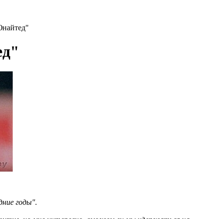
Юнайтед"
ед"
дние годы".