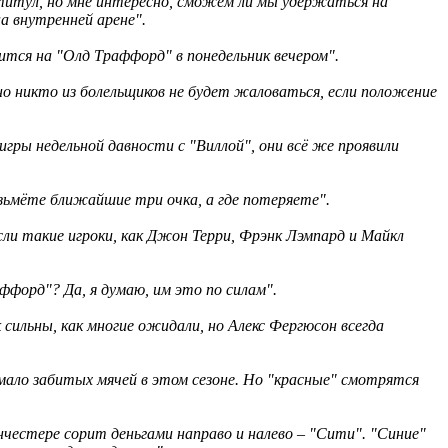
титул, но мне интересно, сможем ли мы удержаться на
а внутренней арене".
ится на "Олд Траффорд" в понедельник вечером".
 но никто из болельщиков не будет жаловаться, если положение
 игры недельной давности с "Виллой", они всё же проявили
возьмёте ближайшие три очка, а где потеряете".
если такие игроки, как Джон Терри, Фрэнк Лэмпард и Майкл
ффорд"? Да, я думаю, им это по силам".
 сильны, как многие ожидали, но Алекс Фергюсон всегда
 мало забитых мячей в этом сезоне. Но "красные" смотрятся
честере сорит деньгами направо и налево – "Сити". "Синие"