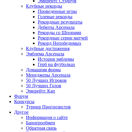
Эмирейтс Стэдиум
Клубные рекорды
Проведенные игры
Голевые рекорды
Рекордные результаты
Дебюты Арсенала
Рекорды со Шпорами
Рекордные серии матчей
Рекорд Непобедимых
Клубные достижения
Эмблема Арсенала
История эмблемы
Герб на футболках
Домашняя форма
Менеджеры Арсенала
50 Лучших Игроков
50 Лучших Голов
Эмирейтс Кап
Форум
Конкурсы
Турнир Прогнозистов
Другое
Информация о сайте
Баннерообмен
Обратная связь