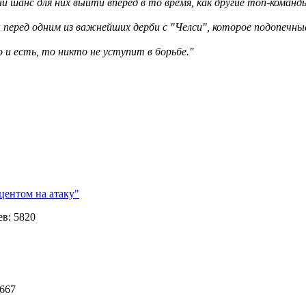
й шанс для них выйти вперёд в то время, как другие топ-команды
еред одним из важнейших дерби с "Челси", которое подопечные
 и есть, то никто не уступит в борьбе."
центом на атаку"
в: 5820
 667