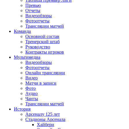
Таблица Премьер Лиги
Превью
Отчеты
Видеообзоры
Фотоотчеты
Трансляции матчей
Команда
Основной состав
Тренерский штаб
Руководство
Контракты игроков
Мультимедиа
Видеообзоры
Фотоотчеты
Онлайн трансляции
Видео
Матчи в записи
Фото
Аудио
Чанты
Трансляции матчей
История
Арсеналу 125 лет
Стадионы Арсенала
Хайбери