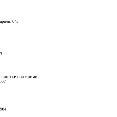
риев: 643
03
ловины сезона с ними.
 667
1984