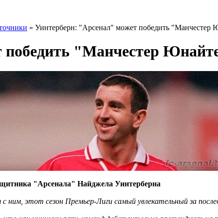
точники
» Уинтерберн: "Арсенал" может победить "Манчестер 
т победить "Манчестер Юнайт
ащитника "Арсенала" Найджела Уинтерберна
ся с ним, этот сезон Премьер-Лиги самый увлекательный за после