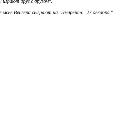
 играют друг с другом".
 мсье Венгера сыграют на "Эмирейтс" 27 декабря."