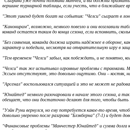
"Сыграна уже почти половина матчей, и вы должны признать
вершине турнирной таблицы, если учесть, что в ближайшее в
"Этот уикенд будет богат на события: "Челси" сыграет в лон
"Канонирам", возможно, немного повезло и они возглавили таб
команд остается таким до конца сезона, если вспомнить, скольк
"Без сомнения, команда должна играть надёжнее в обороне, как
характер и победили, несмотря на отвратительную игру в защ
"Тем временем "Челси" забыл, как побеждать, и не понятно, ко
"Челси" так же испытывал огромные проблемы с травмами. Мне 
Эссьен отсутствуют, это довольно ощутимо. Они – костяк, н
"Арсенал" воспользовался ситуацией и это не может не радова
"Юнайтед" немного разочаровали в начале этого сезона, а так 
обещает, что они достаточно делают для того, чтобы быть н
"Уэйн Руни вернулся, но ему потребуется какое-то время, что
довольно уверенно после разгрома "Блэкберна" (7-1) и будет до
"Финансовые проблемы "Манчестер Юнайтед" и сумма долга клу