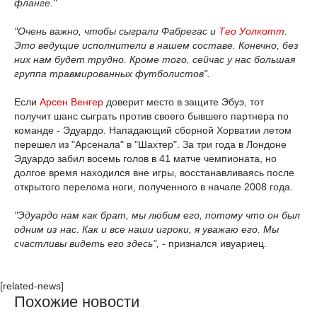
фланге."
"Очень важно, чтобы сыграли Фабрегас и
Тео Уолкотт
.
Это ведущие исполнители в нашем составе. Конечно, без
них нам будет трудно. Кроме того, сейчас у нас большая
группа травмированных футболистов".
Если
Арсен Венгер
доверит место в защите Эбуэ, тот
получит шанс сыграть против своего бывшего партнера по
команде - Эдуардо. Нападающий сборной Хорватии летом
перешел из "Арсенала" в "Шахтер". За три года в Лондоне
Эдуардо забил восемь голов в 41 матче чемпионата, но
долгое время находился вне игры, восстанавливаясь после
открытого перелома ноги, полученного в начале 2008 года.
"Эдуардо нам как брат, мы любим его, потому что он был
одним из нас. Как и все наши игроки, я уважаю его. Мы
счастливы видеть его здесь",
- признался ивуариец.
[related-news]
Похожие новости