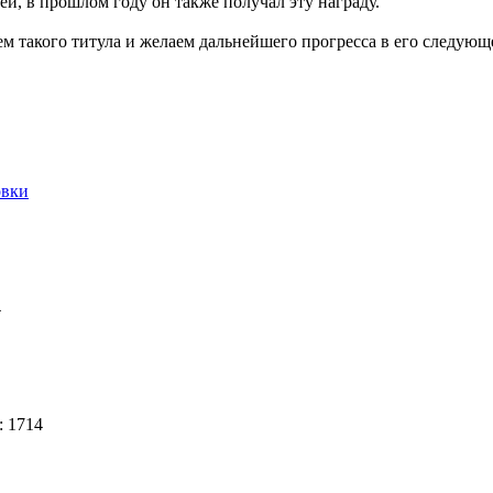
ей, в прошлом году он также получал эту награду.
м такого титула и желаем дальнейшего прогресса в его следующ
овки
4
: 1714