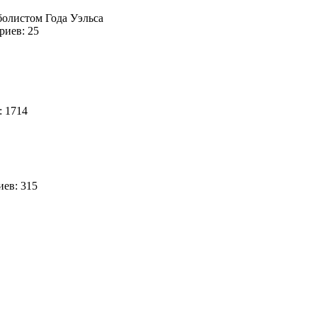
болистом Года Уэльса
иев: 25
: 1714
ев: 315
7