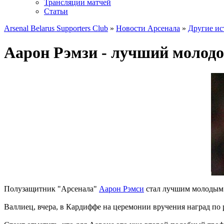
Трансляции матчей
Статьи
Arsenal Belarus Supporters Club
»
Новости Арсенала
»
Другие ис
Аарон Рэмзи - лучший молодо
Полузащитник "Арсенала"
Аарон Рэмси
стал лучшим молодым 
Валлиец, вчера, в Кардиффе на церемонии вручения наград по 