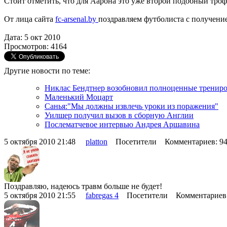
Стоит отметить, что для Аарона это уже второй подобный троф
От лица сайта
fc-arsenal.by
поздравляем футболиста с получение
Дата: 5 окт 2010
Просмотров: 4164
Другие новости по теме:
Никлас Бендтнер возобновил полноценные тренир
Маленький Моцарт
Санья:"Мы должны извлечь уроки из поражения"
Уилшер получил вызов в сборную Англии
Послематчевое интервью Андрея Аршавина
5 октября 2010 21:48
platton
Посетители Комментариев: 9
Поздравляю, надеюсь травм больше не будет!
5 октября 2010 21:55
fabregas 4
Посетители Комментариев