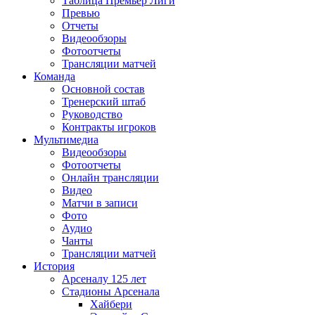
Таблица Премьер Лиги
Превью
Отчеты
Видеообзоры
Фотоотчеты
Трансляции матчей
Команда
Основной состав
Тренерский штаб
Руководство
Контракты игроков
Мультимедиа
Видеообзоры
Фотоотчеты
Онлайн трансляции
Видео
Матчи в записи
Фото
Аудио
Чанты
Трансляции матчей
История
Арсеналу 125 лет
Стадионы Арсенала
Хайбери