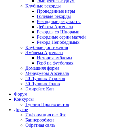
Эмирейтс Стэдиум
Клубные рекорды
Проведенные игры
Голевые рекорды
Рекордные результаты
Дебюты Арсенала
Рекорды со Шпорами
Рекордные серии матчей
Рекорд Непобедимых
Клубные достижения
Эмблема Арсенала
История эмблемы
Герб на футболках
Домашняя форма
Менеджеры Арсенала
50 Лучших Игроков
50 Лучших Голов
Эмирейтс Кап
Форум
Конкурсы
Турнир Прогнозистов
Другое
Информация о сайте
Баннерообмен
Обратная связь