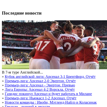
Последние новости
В 7-м туре Английской...
»
Кубок английской лиги: Арсенал 3-1 Брентфорд. Отчёт
»
Премьер-лига: Арсенал 2-0 Эвертон. Отчёт
»
Премьер-лига: Арсенал - Эвертон. Превью
»
Лига Европы: Арсенал 4-2 Ворскла. Отчёт
»
Газидис покинул Арсенал и будет работать в Милане
»
Премьер-лига: Ньюкасл 1-2 Арсенал. Отчёт
»
Новости команды : Ивоби, Мэтленд-Найлз и Коласинак
»
Гендузи - лучший в августе