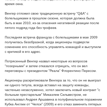
время окна.
Венгер отложил свою традиционную встречу "Q&A" с
болельщиками в прошлом сезоне, которая должна была
быть в мае 2010, из-за опасения негативной реакции после
пятого подряд года без трофеев.
Последняя встреча француза с болельщиками в мае 2009
получилась безобразной, когда акционеры подвергли
сомнению его способность управлять командой и выступили
с критикой в его адрес.
Потрясенный Венгер назвал некоторые из вопросов
"позорными" и затем отказался отрицать, что он вел
переговоры с президентом "Реала" Флорентино Пересом.
Акционеры раскритиковали Венгера за то, что он не выиграл
ни одного титула, всегда вставал на защиту команды,
частенько незаслуженно, хотел заключить новый контракт "с
больным престарелым" Микаэлем Сильвестром, не
использовал Андрея Аршавина в полуфинальном поражении
Кубка Англии от "Челси" (2009) и его отказ заменить пятерых