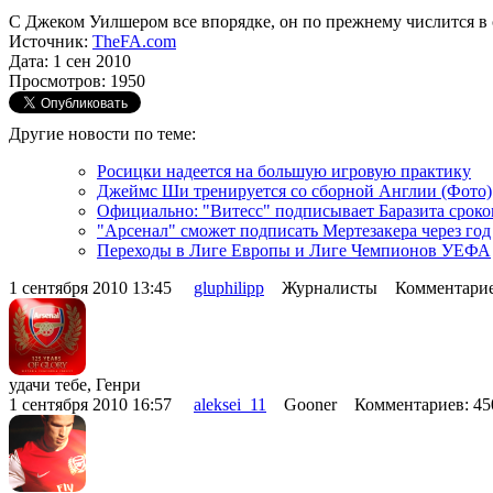
C Джеком Уилшером все впорядке, он по прежнему числится в
Источник:
TheFA.com
Дата: 1 сен 2010
Просмотров: 1950
Другие новости по теме:
Росицки надеется на большую игровую практику
Джеймс Ши тренируется со сборной Англии (Фото)
Официально: "Витесс" подписывает Баразита сроко
"Арсенал" сможет подписать Мертезакера через год
Переходы в Лиге Европы и Лиге Чемпионов УЕФА
1 сентября 2010 13:45
gluphilipp
Журналисты Комментарие
удачи тебе, Генри
1 сентября 2010 16:57
aleksei_11
Gooner Комментариев: 4