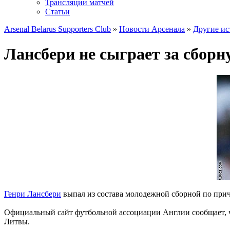
Трансляции матчей
Статьи
Arsenal Belarus Supporters Club
»
Новости Арсенала
»
Другие ис
Лансбери не сыграет за сбор
Генри Лансбери
выпал из состава молодежной сборной по при
Официальный сайт футбольной ассоциации Англии сообщает, чт
Литвы.