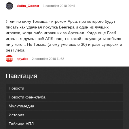
Vadim_Gooner
1 сентября 2010 20:41
Я лично вижу Томаша - игроком Арса, про которого будут
писать как удачная покупка Венгера и один из лучших
игроков, когда либо игравших за Арсенал. Когда еще Глеб
играл - я думал, всё АПЛ наш, т.к. такой полузащиты небыло
ни у кого... Но Томаш (а ему уже около 30) играет суперски и
без Глеба!
spyalex
2 сентября 2010 11:58
Навигация
Новости
Новости фан-клуба
Мультимедиа
История
Таблица АПЛ