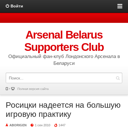
Войти
Arsenal Belarus
Supporters Club
Официальный фан-клуб Лондонского Арсенала в
Беларуси
Полная версия сайта
Росицки надеется на большую
игровую практику
ABORIGEN
1 сен 2010
1447