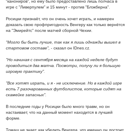
"канониров", но ему было предоставлено лишь полчаса в
игре с "Ливерпулем" и 15 минут - против "Блэкберна".
Росицки признаёт, что он очень хочет играть, и намерен
доказать свою профпригодность Венгеру как только вернётся
на "Эмирейтс" после матчей сборной Чехии.
“Могло бы быть лучше, так как я лишь однажды вышел в
стартовом составе",
- сказал он IDnes.cz.
"Но начиная с сентября месяца на каждой неделе будут
проводиться два матча. Посмотри, получу ли я большую
игровую практику".
"Все хотят играть, и я - не исключение. Но в каждой игре
есть 7 разочарованных футболистов, которые сидят на
скамейке запасных".
В последние годы у Росицки было много травм, но он
настаивает, что на данный момент находится в лучшей
форме.
Томаш не знает, как убедить Венгера, что именно он достоит