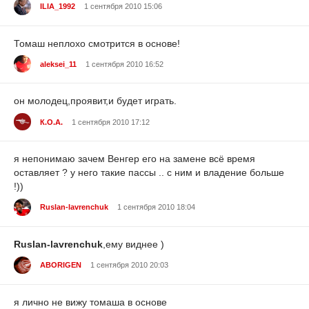
ILIA_1992
1 сентября 2010 15:06
Томаш неплохо смотрится в основе!
aleksei_11
1 сентября 2010 16:52
он молодец,проявит,и будет играть.
К.О.А.
1 сентября 2010 17:12
я непонимаю зачем Венгер его на замене всё время
оставляет ? у него такие пассы .. с ним и владение больше
!))
Ruslan-lavrenchuk
1 сентября 2010 18:04
Ruslan-lavrenchuk
,ему виднее )
ABORIGEN
1 сентября 2010 20:03
я лично не вижу томаша в основе