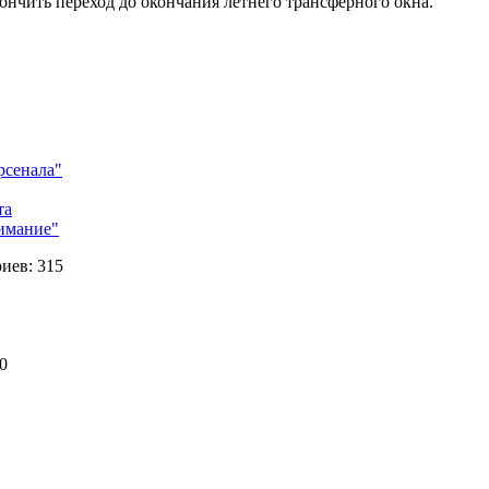
ончить переход до окончания летнего трансферного окна.
рсенала"
та
нимание"
иев: 315
70