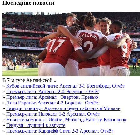
Последние новости
В 7-м туре Английской...
»
Кубок английской лиги: Арсенал 3-1 Брентфорд. Отчёт
»
Премьер-лига: Арсенал 2-0 Эвертон. Отчёт
»
Премьер-лига: Арсенал - Эвертон. Превью
»
Лига Европы: Арсенал 4-2 Ворскла. Отчёт
»
Газидис покинул Арсенал и будет работать в Милане
»
Премьер-лига: Ньюкасл 1-2 Арсенал. Отчёт
»
Новости команды : Ивоби, Мэтленд-Найлз и Коласинак
»
Гендузи - лучший в августе
»
Премьер-лига: Кардифф Сити 2-3 Арсенал. Отчёт