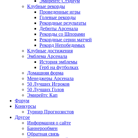
Эмирейтс Стэдиум
Клубные рекорды
Проведенные игры
Голевые рекорды
Рекордные результаты
Дебюты Арсенала
Рекорды со Шпорами
Рекордные серии матчей
Рекорд Непобедимых
Клубные достижения
Эмблема Арсенала
История эмблемы
Герб на футболках
Домашняя форма
Менеджеры Арсенала
50 Лучших Игроков
50 Лучших Голов
Эмирейтс Кап
Форум
Конкурсы
Турнир Прогнозистов
Другое
Информация о сайте
Баннерообмен
Обратная связь