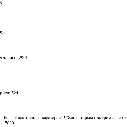
65
398
тариев: 2901
иев: 524
 а больше как тренера варатарей!!! Будет вторым номером если п
в: 5820