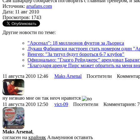
Сам Шварцер собирается поговорить с главный тренером, и зак
Источник:
arsafans.com
Дата: 11 авг 2010
Просмотров: 1743
Другие новости по теме:
"Арсенал": 18 миллионов фунтов за Льориса
Лукаш Фабиански настроен стать номером один "А
Венгер: "За титул будут бороться 6-7 клубов"
Официально: "Глазго Рейнджерс" арендовал Барази
"Благодаря аренде Пирс может обратить на меня в
11 августа 2010 12:46
Maks Arsenal
Посетители Комментар
ну незнаю мне он так неоч нравится
11 августа 2010 12:50
vict-09
Посетители Комментариев: 
Maks Arsenal
,
согласен на
крайняк
Альмуниюя оставить