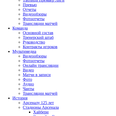
Таблица Премьер Лиги
Превью
Отчеты
Видеообзоры
Фотоотчеты
Трансляции матчей
Команда
Основной состав
Тренерский штаб
Руководство
Контракты игроков
Мультимедиа
Видеообзоры
Фотоотчеты
Онлайн трансляции
Видео
Матчи в записи
Фото
Аудио
Чанты
Трансляции матчей
История
Арсеналу 125 лет
Стадионы Арсенала
Хайбери