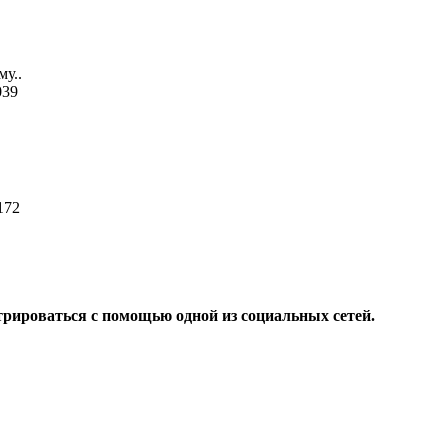
му..
039
 172
трироваться с помощью одной из социальных сетей.