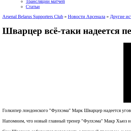
Трансляции матчей
Статьи
Arsenal Belarus Supporters Club
»
Новости Арсенала
»
Другие ис
Шварцер всё-таки надеется п
Голкипер лондонского "Фулхэма" Марк Шварцер надеется угово
Напомним, что новый главный тренер "Фулхэма" Макр Хьюз неда