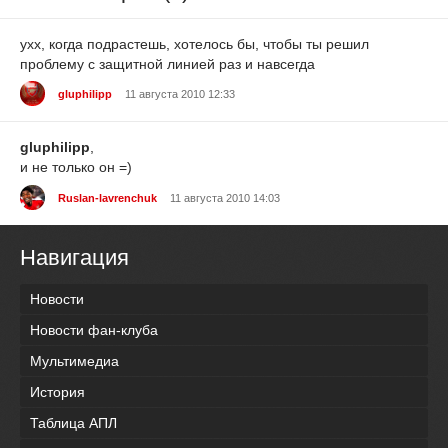
ухх, когда подрастешь, хотелось бы, чтобы ты решил
проблему с защитной линией раз и навсегда
gluphilipp
11 августа 2010 12:33
gluphilipp
,
и не только он =)
Ruslan-lavrenchuk
11 августа 2010 14:03
Навигация
Новости
Новости фан-клуба
Мультимедиа
История
Таблица АПЛ