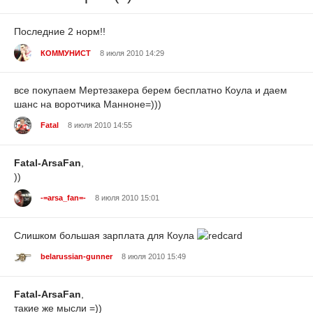
Последние 2 норм!!
КОММУНИСТ
8 июля 2010 14:29
все покупаем Мертезакера берем бесплатно Коула и даем
шанс на воротчика Манноне=)))
Fatal
8 июля 2010 14:55
Fatal-ArsaFan
,
))
-=arsa_fan=-
8 июля 2010 15:01
Слишком большая зарплата для Коула
belarussian-gunner
8 июля 2010 15:49
Fatal-ArsaFan
,
такие же мысли =))