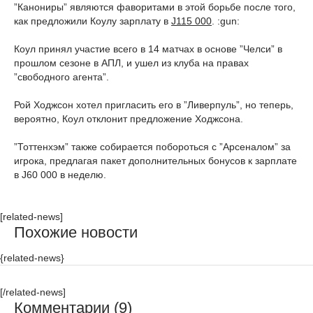
”Канониры” являются фаворитами в этой борьбе после того,
как предложили Коулу зарплату в
Ј115 000
. :gun:
Коул принял участие всего в 14 матчах в основе ”Челси” в
прошлом сезоне в АПЛ, и ушел из клуба на правах
”свободного агента”.
Рой Ходжсон хотел пригласить его в ”Ливерпуль”, но теперь,
вероятно, Коул отклонит предложение Ходжсона.
”Тоттенхэм” также собирается побороться с ”Арсеналом” за
игрока, предлагая пакет дополнительных бонусов к зарплате
в Ј60 000 в неделю.
[related-news]
Похожие новости
{related-news}
[/related-news]
Комментарии (9)