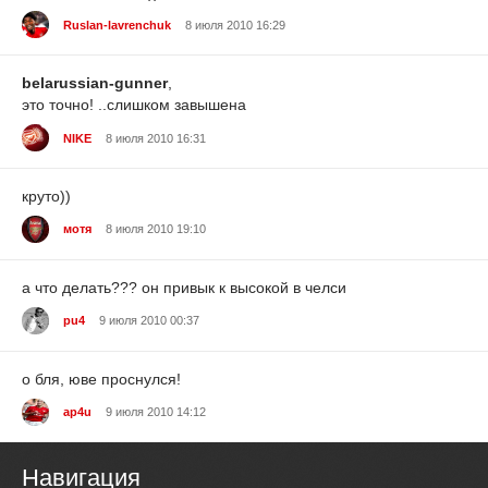
Ruslan-lavrenchuk
8 июля 2010 16:29
belarussian-gunner
,
это точно! ..слишком завышена
NIKE
8 июля 2010 16:31
круто))
мотя
8 июля 2010 19:10
а что делать??? он привык к высокой в челси
pu4
9 июля 2010 00:37
о бля, юве проснулся!
ap4u
9 июля 2010 14:12
Навигация