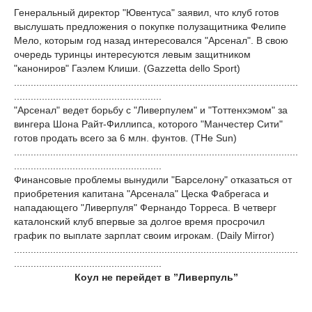
Генеральный директор "Ювентуса" заявил, что клуб готов
выслушать предложения о покупке полузащитника Фелипе
Мело, которым год назад интересовался "Арсенал". В свою
очередь туринцы интересуются левым защитником
"канониров" Гаэлем Клиши. (Gazzetta dello Sport)
......................................................................................................
.....................................................
"Арсенал" ведет борьбу с "Ливерпулем" и "Тоттенхэмом" за
вингера Шона Райт-Филлипса, которого "Манчестер Сити"
готов продать всего за 6 млн. фунтов. (THe Sun)
......................................................................................................
.....................................................
Финансовые проблемы вынудили "Барселону" отказаться от
приобретения капитана "Арсенала" Цеска Фабрегаса и
нападающего "Ливерпуля" Фернандо Торреса. В четверг
каталонский клуб впервые за долгое время просрочил
график по выплате зарплат своим игрокам. (Daily Mirror)
......................................................................................................
.....................................................
Коул не перейдет в ”Ливерпуль”