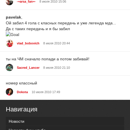
-=arsa_fan=-
8 июля 2010 15:06
pavelak
,
Ой забил 4 гола с класных передачь и уже легенда мда...
Да с таких передачь и я бы забил
vlad_bobovich
8 июля 2010 20:44
ты на ЧМ сначало попади а потом забивай!
Sacred_Lancer
8 июля 2010 21:10
номер классный
Dokota
10 июля 2010 17:49
Навигация
Новости