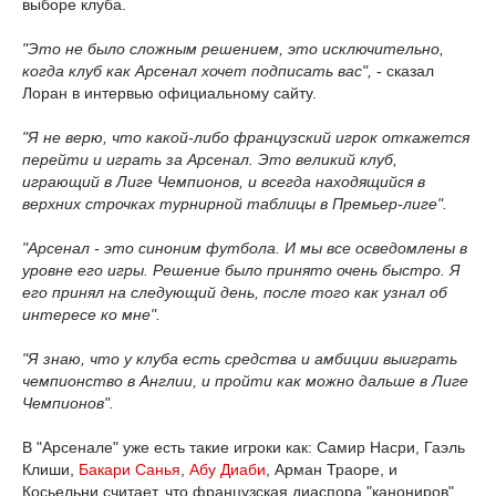
выборе клуба.
"Это не было сложным решением, это исключительно,
когда клуб как Арсенал хочет подписать вас",
- сказал
Лоран в интервью официальному сайту.
"Я не верю, что какой-либо французский игрок откажется
перейти и играть за Арсенал. Это великий клуб,
играющий в Лиге Чемпионов, и всегда находящийся в
верхних строчках турнирной таблицы в Премьер-лиге".
"Арсенал - это синоним футбола. И мы все осведомлены в
уровне его игры. Решение было принято очень быстро. Я
его принял на следующий день, после того как узнал об
интересе ко мне".
"Я знаю, что у клуба есть средства и амбиции выиграть
чемпионство в Англии, и пройти как можно дальше в Лиге
Чемпионов".
В "Арсенале" уже есть такие игроки как: Самир Насри, Гаэль
Клиши,
Бакари Санья
,
Абу Диаби
, Арман Траоре, и
Косьельни считает, что французская диаспора "канониров"