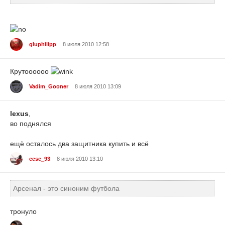
gluphilipp
8 июля 2010 12:58
Крутоооооо
Vadim_Gooner
8 июля 2010 13:09
lexus
,
во поднялся
ещё осталось два защитника купить и всё
cesc_93
8 июля 2010 13:10
Арсенал - это синоним футбола
тронуло