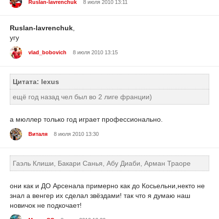
Ruslan-lavrenchuk
8 июля 2010 13:11
Ruslan-lavrenchuk
,
угу
vlad_bobovich
8 июля 2010 13:15
Цитата: lexus
ещё год назад чел был во 2 лиге франции)
а мюллер только год играет профессионально.
Виталя
8 июля 2010 13:30
Гаэль Клиши, Бакари Санья, Абу Диаби, Арман Траоре
они как и ДО Арсенала примерно как до Косьельни,некто не
знал а венгер их сделал звёздами! так что я думаю наш
новичок не подкочает!