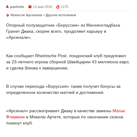
pavholm
12 мая 2016
1175
Новости Арсенала
»
Другие источники
Опорный полузащитник «Боруссии» из Менхенгладбаха
Гранит Джака, скорее всего, продолжит карьеру в
«Арсенале».
Как сообщает Rheinische Post, лондонский клуб предложил
за 23-летнего игрока сборной Швейцарии 43 миллиона евро,
и сделка близка к завершению.
В случае перехода «Боруссия» также получит бонусы за
определенное количество матчей и достижения.
«Арсенал» рассматривает Джаку в качестве замены
Матье
Фламини
и Микелю Артете, которые по окончании сезона
покинут клуб.