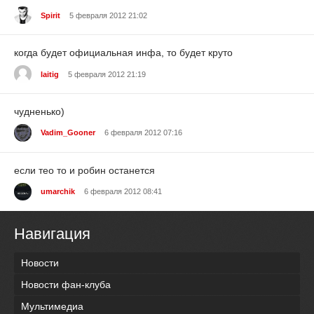
Spirit
5 февраля 2012 21:02
когда будет официальная инфа, то будет круто
laitig
5 февраля 2012 21:19
чудненько)
Vadim_Gooner
6 февраля 2012 07:16
если тео то и робин останется
umarchik
6 февраля 2012 08:41
Навигация
Новости
Новости фан-клуба
Мультимедиа