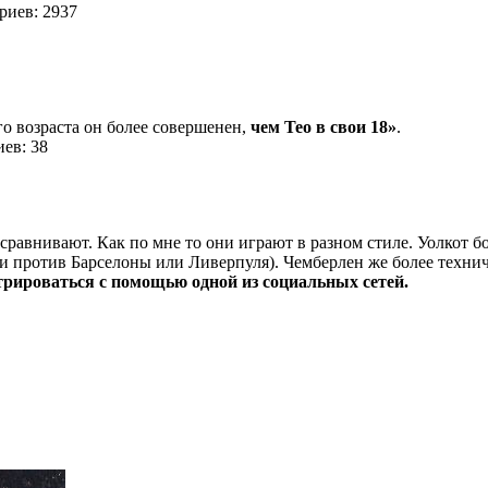
иев: 2937
го возраста он более совершенен,
чем Тео в свои 18»
.
ев: 38
равнивают. Как по мне то они играют в разном стиле. Уолкот бо
и против Барселоны или Ливерпуля). Чемберлен же более техни
трироваться с помощью одной из социальных сетей.