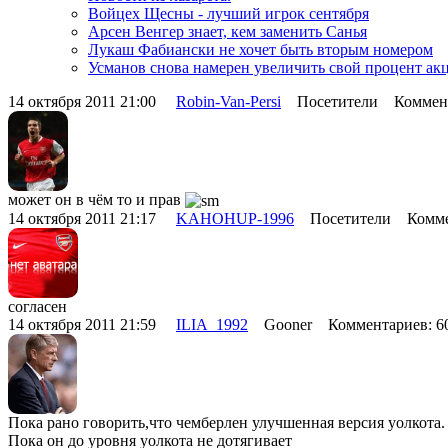
Войцех Щесны - лучший игрок сентября
Арсен Венгер знает, кем заменить Санья
Лукаш Фабиански не хочет быть вторым номером
Усманов снова намерен увеличить свой процент ак
14 октября 2011 21:00
Robin-Van-Persi
Посетители Коммент
может он в чём то и прав
14 октября 2011 21:17
KAHOHUP-1996
Посетители Комме
согласен
14 октября 2011 21:59
ILIA_1992
Gooner Комментариев: 
Пока рано говорить,что чемберлен улучшенная версия уолкота.
Пока он до уровня уолкота не дотягивает