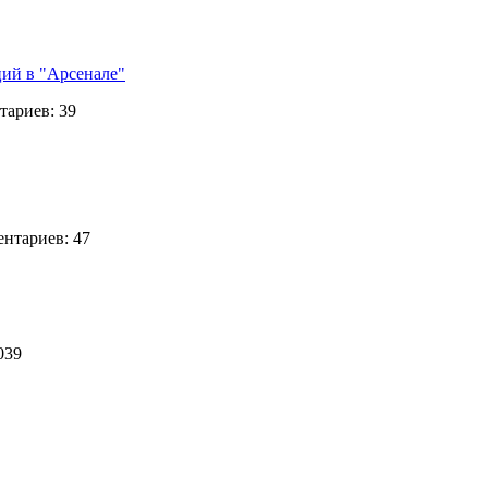
ций в "Арсенале"
ариев: 39
нтариев: 47
6039