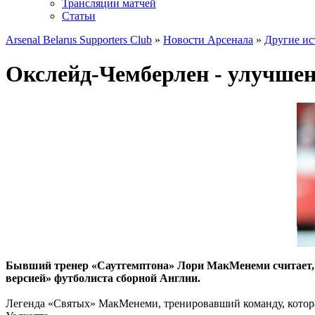
Трансляции матчей
Статьи
Arsenal Belarus Supporters Club
»
Новости Арсенала
»
Другие ис
Окслейд-Чемберлен - улучшен
Бывший тренер «Саутгемптона» Лори МакМенеми считает, ч
версией» футболиста сборной Англии.
Легенда «Святых» МакМенеми, тренировавший команду, которая