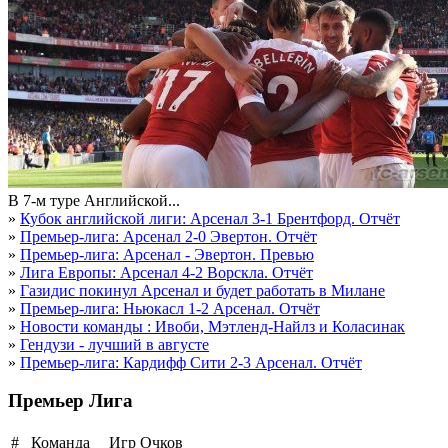
В 7-м туре Английской...
»
Кубок английской лиги: Арсенал 3-1 Брентфорд. Отчёт
»
Премьер-лига: Арсенал 2-0 Эвертон. Отчёт
»
Премьер-лига: Арсенал - Эвертон. Превью
»
Лига Европы: Арсенал 4-2 Ворскла. Отчёт
»
Газидис покинул Арсенал и будет работать в Милане
»
Премьер-лига: Ньюкасл 1-2 Арсенал. Отчёт
»
Новости команды : Ивоби, Мэтленд-Найлз и Коласинак
»
Гендузи - лучший в августе
»
Премьер-лига: Кардифф Сити 2-3 Арсенал. Отчёт
Премьер Лига
#
Команда
Игр
Очков