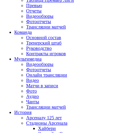
Таблица Премьер Лиги
Превью
Отчеты
Видеообзоры
Фотоотчеты
Трансляции матчей
Команда
Основной состав
Тренерский штаб
Руководство
Контракты игроков
Мультимедиа
Видеообзоры
Фотоотчеты
Онлайн трансляции
Видео
Матчи в записи
Фото
Аудио
Чанты
Трансляции матчей
История
Арсеналу 125 лет
Стадионы Арсенала
Хайбери