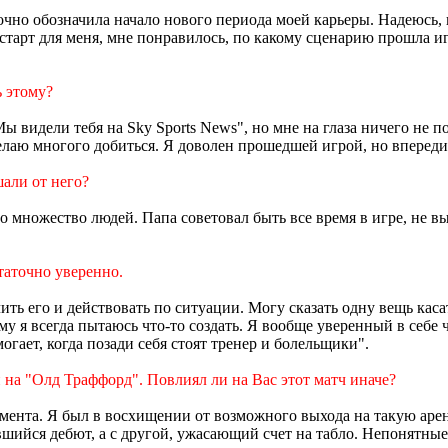
очно обозначила начало нового периода моей карьеры. Надеюсь, 
старт для меня, мне понравилось, по какому сценарию прошла игр
ь этому?
 видели тебя на Sky Sports News", но мне на глаза ничего не по
желаю многого добиться. Я доволен прошедшей игрой, но впереди
али от него?
о множество людей. Папа советовал быть все время в игре, не вып
таточно уверенно.
ить его и действовать по ситуации. Могу сказать одну вещь каса
 я всегда пытаюсь что-то создать. Я вообще уверенный в себе ч
гает, когда позади себя стоят тренер и болельщики".
 на "Олд Траффорд". Повлиял ли на Вас этот матч иначе?
омента. Я был в восхищении от возможного выхода на такую аре
ийся дебют, а с другой, ужасающий счет на табло. Непонятные 