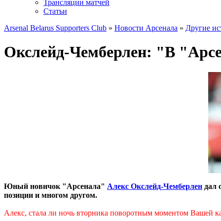
Трансляции матчей
Статьи
Arsenal Belarus Supporters Club
»
Новости Арсенала
»
Другие ис
Окслейд-Чемберлен: "В "Арсе
Юный новичок "Арсенала"
Алекс Окслейд-Чемберлен
дал 
позиции и многом другом.
Алекс, стала ли ночь вторника поворотным моментом Вашей к