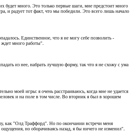
их будет много. Это только первые шаги, мне предстоит много
а, и радует тот факт, что мы победили. Это всего лишь начало
падалось. Единственное, что я не могу себе позволить -
 ждет много работы".
адать из нее, набрать лучшую форму, так что я не схожу с ума
тельно моей игры: я очень расстраиваюсь, когда мне не удается
еловек и на поле в том числе. Во вторник я был в хорошем
ну, как "Олд Траффорд". Но по окончании встречи меня
ощущения, но оборачиваясь назад, я бы ничего не изменил".