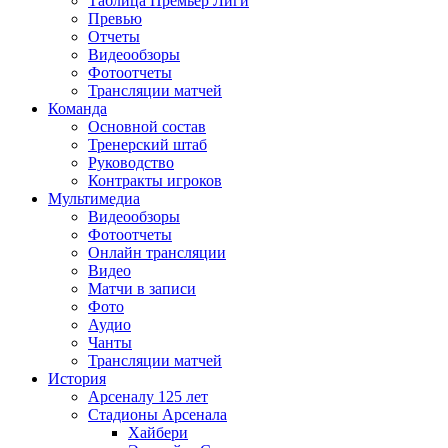
Таблица Премьер Лиги
Превью
Отчеты
Видеообзоры
Фотоотчеты
Трансляции матчей
Команда
Основной состав
Тренерский штаб
Руководство
Контракты игроков
Мультимедиа
Видеообзоры
Фотоотчеты
Онлайн трансляции
Видео
Матчи в записи
Фото
Аудио
Чанты
Трансляции матчей
История
Арсеналу 125 лет
Стадионы Арсенала
Хайбери