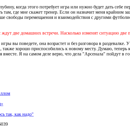
глубину, когда этого потребует игра или нужно будет дать себе п
ь там, где мне скажет тренер. Если он назначит меня крайним з
льше свободы перемещаения и взаимодействия с другими футболи
с ждут две домашних встречи. Насколько изменят ситуацию две 
игры вы поведете, она возрастет и без разговора в раздевалке. У
, также хорошо приспособились к новому месту. Думаю, теперь 
 вместе. Я на самом деле верю, что дела "Арсенала" пойдут в го
иллом
л»
ь так, как надо"
6039