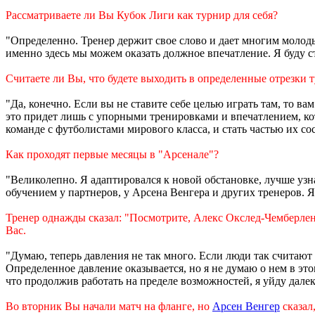
Рассматриваете ли Вы Кубок Лиги как турнир для себя?
"Определенно. Тренер держит свое слово и дает многим молод
именно здесь мы можем оказать должное впечатление. Я буду с
Считаете ли Вы, что будете выходить в определенные отрезки
"Да, конечно. Если вы не ставите себе целью играть там, то вам
это придет лишь с упорными тренировками и впечатлением, кото
команде с футболистами мирового класса, и стать частью их со
Как проходят первые месяцы в "Арсенале"?
"Великолепно. Я адаптировался к новой обстановке, лучше узн
обучением у партнеров, у Арсена Венгера и других тренеров. Я
Тренер однажды сказал: "Посмотрите, Алекс Окслед-Чемберлен 
Вас.
"Думаю, теперь давления не так много. Если люди так считают -
Определенное давление оказывается, но я не думаю о нем в эт
что продолжив работать на пределе возможностей, я уйду далек
Во вторник Вы начали матч на фланге, но
Арсен Венгер
сказал