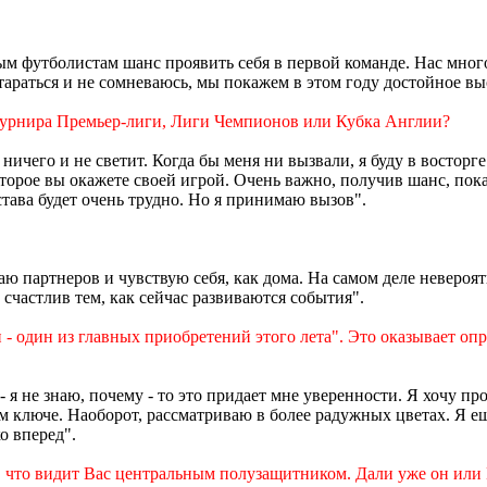
ым футболистам шанс проявить себя в первой команде. Нас мног
тараться и не сомневаюсь, мы покажем в этом году достойное вы
 турнира Премьер-лиги, Лиги Чемпионов или Кубка Англии?
 ничего и не светит. Когда бы меня ни вызвали, я буду в восторг
рое вы окажете своей игрой. Очень важно, получив шанс, показат
става будет очень трудно. Но я принимаю вызов".
аю партнеров и чувствую себя, как дома. На самом деле неверо
 счастлив тем, как сейчас развиваются события".
- один из главных приобретений этого лета". Это оказывает опр
 я не знаю, почему - то это придает мне уверенности. Я хочу про
ом ключе. Наоборот, рассматриваю в более радужных цветах. Я е
о вперед".
, что видит Вас центральным полузащитником. Дали уже он или