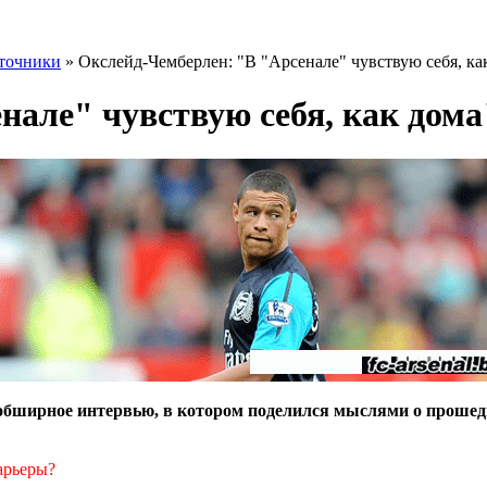
точники
» Окслейд-Чемберлен: "В "Арсенале" чувствую себя, ка
нале" чувствую себя, как дома
обширное интервью, в котором поделился мыслями о прошедше
арьеры?