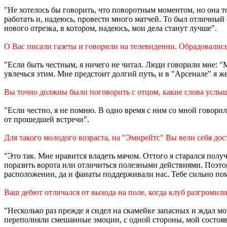
"Не хотелось бы говорить, что поворотным моментом, но она т
работать и, надеюсь, провести много матчей. То был отличный 
нового отрезка, в котором, надеюсь, мои дела станут лучше".
О Вас писали газеты и говорили на телевидении. Обрадовалис
"Если быть честным, я ничего не читал. Люди говорили мне: "Мы
увлечься этим. Мне предстоит долгий путь, и в "Арсенале" я 
Вы точно должны были поговорить с отцом, какие слова услыш
"Если честно, я не помню. В одно время с ним со мной говорил
от прошедшей встречи".
Для такого молодого возраста, на "Эмирейтс" Вы вели себя дос
"Это так. Мне нравится владеть мячом. Оттого я старался получ
поразить ворота или отличиться полезными действиями. Поэтому
расположении, да и фанаты поддерживали нас. Тебе сильно помо
Ваш дебют отличался от выхода на поле, когда клуб разгромили
"Несколько раз прежде я сидел на скамейке запасных и ждал м
переполняли смешанные эмоции, с одной стороны, мой состоявш