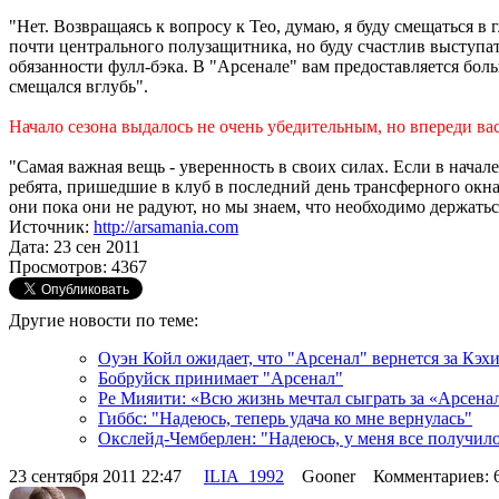
"Нет. Возвращаясь к вопросу к Тео, думаю, я буду смещаться в 
почти центрального полузащитника, но буду счастлив выступат
обязанности фулл-бэка. В "Арсенале" вам предоставляется бо
смещался вглубь".
Начало сезона выдалось не очень убедительным, но впереди ва
"Самая важная вещь - уверенность в своих силах. Если в начале 
ребята, пришедшие в клуб в последний день трансферного окна
они пока они не радуют, но мы знаем, что необходимо держаться
Источник:
http://arsamania.com
Дата: 23 сен 2011
Просмотров: 4367
Другие новости по теме:
Оуэн Койл ожидает, что "Арсенал" вернется за Кэх
Бобруйск принимает "Арсенал"
Ре Мияити: «Всю жизнь мечтал сыграть за «Арсена
Гиббс: "Надеюсь, теперь удача ко мне вернулась"
Окслейд-Чемберлен: "Надеюсь, у меня все получилос
23 сентября 2011 22:47
ILIA_1992
Gooner Комментариев: 