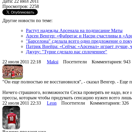
Дата: 22 июл 2011
Просмотров: 2258
Другие новости по теме:
Растут надежды Арсенала на подписание Маты
Арсен Венгер: «Фабрегас и Насри счастливы в «Ар
"Барселона" сделала всего одно предложение о пок
Патрик Виейра: «Сейчас «Арсенал» играет лучше, 
Джуру: "Турне сделало нас сплоченнее"
22 июля 2011 22:18
Maksi
Посетители Комментариев: 94
"Он еще полностью не восстановился", - сказал Венгер. - Еще п
Ничего страшного, возможности Сеска проверять не надо, все и
прессы, которым чтобы придумать сенсацию нужен всего лишь
22 июля 2011 22:33
Leon
Посетители Комментариев: 326
Видимо продают уже..