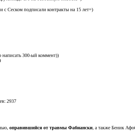
ри с Сеском подписали контракты на 15 лет=)
4
но написать 300-ый коммент))
39
в: 2937
инью,
оправившийся от травмы Фабиански
, а также Беник Афо