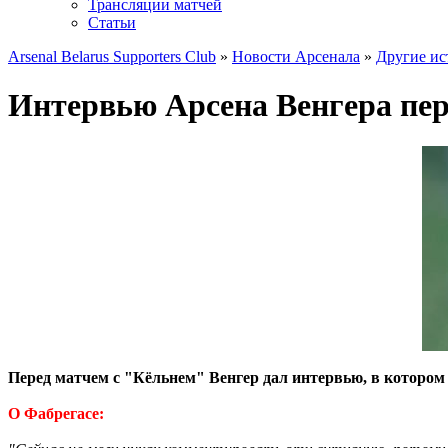
Трансляции матчей
Статьи
Arsenal Belarus Supporters Club
»
Новости Арсенала
»
Другие ис
Интервью Арсена Венгера пер
Перед матчем с "Кёльнем" Венгер дал интервью, в котором 
О Фабрегасе: