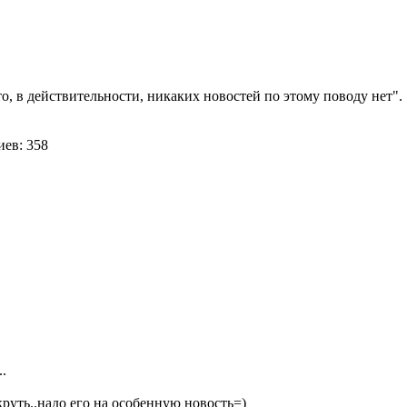
о, в действительности, никаких новостей по этому поводу нет".
ев: 358
..
.круть..надо его на особенную новость=)