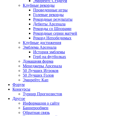
Эмирейтс Стэдиум
Клубные рекорды
Проведенные игры
Голевые рекорды
Рекордные результаты
Дебюты Арсенала
Рекорды со Шпорами
Рекордные серии матчей
Рекорд Непобедимых
Клубные достижения
Эмблема Арсенала
История эмблемы
Герб на футболках
Домашняя форма
Менеджеры Арсенала
50 Лучших Игроков
50 Лучших Голов
Эмирейтс Кап
Форум
Конкурсы
Турнир Прогнозистов
Другое
Информация о сайте
Баннерообмен
Обратная связь