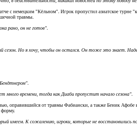
что, в действительности, никаких новостей по этому поводу не
матче с немецким "Кёльном". Игрок пропустил азиатское турне "к
ышечной травмы.
ока рано, он не готов".
ий сезон. Но я хочу, чтобы он остался. Он тоже это знает. На
 Бендтнером".
ет много времени, тогда как Диаби пропустит начало сезона".
нью, оправившийся от травмы Фабиански, а также Беник Афобе и
 форму.
рый имеем. К сожалению, игроки, которые не восстановились по