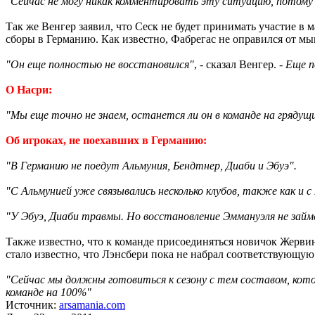
"Сейчас не могу никак комментировать эту ситуацию, потому 
Так же Венгер заявил, что Сеск не будет принимать участие в 
сборы в Германию. Как известно, Фабрегас не оправился от м
"Он еще полностью не восстановился"
, - сказал Венгер. -
Еще п
О Насри:
"Мы еще точно не знаем, останется ли он в команде на грядущ
Об игроках, не поехавших в Германию:
"В Германию не поедут Альмуния, Бендтнер, Диаби и Эбуэ".
"С Альмунией уже связывались несколько клубов, также как и с
"У Эбуэ, Диаби травмы. Но восстановление Эммануэля не займ
Также известно, что к команде присоединяться новичок Жерви
стало известно, что Лэнсбери пока не набрал соответствующую
"Сейчас мы должны готовиться к сезону с тем составом, кото
команде на 100%"
Источник:
arsamania.com