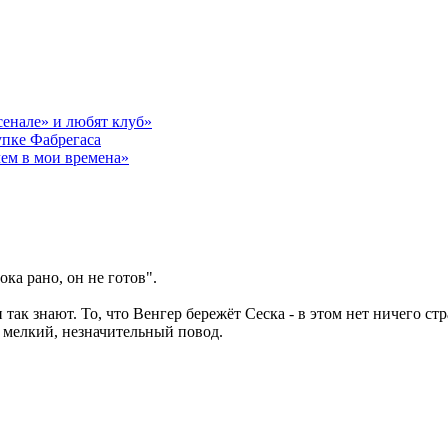
сенале» и любят клуб»
упке Фабрегаса
чем в мои времена»
3
ока рано, он не готов".
 так знают. То, что Венгер бережёт Сеска - в этом нет ничего с
 мелкий, незначительный повод.