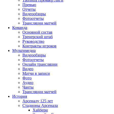
Таблица Премьер Лиги
Превью
Отчеты
Видеообзоры
Фотоотчеты
Трансляции матчей
Команда
Основной состав
Тренерский штаб
Руководство
Контракты игроков
Мультимедиа
Видеообзоры
Фотоотчеты
Онлайн трансляции
Видео
Матчи в записи
Фото
Аудио
Чанты
Трансляции матчей
История
Арсеналу 125 лет
Стадионы Арсенала
Хайбери