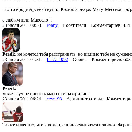
что-то вроде Арсенал купил Кэхилла, азара, Мату, Месси,а Нас
а ещё купили Марсело=)
23 июля 2011 00:58
ronny
Посетители Комментариев: 48
Persik
, не хочется тебя расстраивать, но видимо тебе не сужде
23 июля 2011 01:31
ILIA_1992
Gooner Комментариев: 60
Persik
,
может лучше новость ман сити разорились
23 июля 2011 06:24
cesc_93
Администраторы Комментарие
Также известно, что к команде присоединяться новичок Жерв