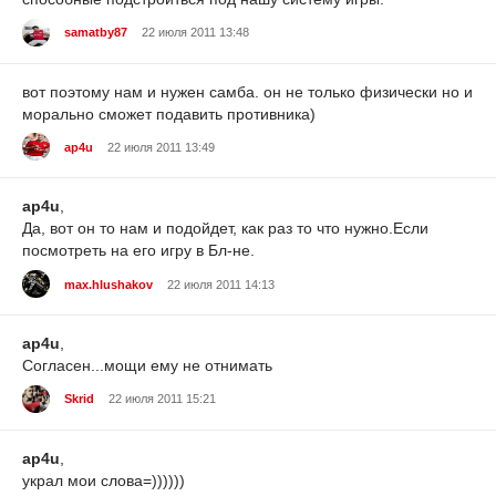
samatby87
22 июля 2011 13:48
вот поэтому нам и нужен самба. он не только физически но и
морально сможет подавить противника)
ap4u
22 июля 2011 13:49
ap4u
,
Да, вот он то нам и подойдет, как раз то что нужно.Если
посмотреть на его игру в Бл-не.
max.hlushakov
22 июля 2011 14:13
ap4u
,
Согласен...мощи ему не отнимать
Skrid
22 июля 2011 15:21
ap4u
,
украл мои слова=))))))