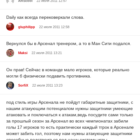
ARScool
22 июля 2011 12:57
Daily как всегда перековеркали слова.
gluphilipp
22 июля 2011 12:58
Вернулся бы в Арсенал тренером, а то в Ман Сити подался.
Maksi
22 июля 2011 13:21
Он прав! Сейчас в команде мало игроков, которые реально
могли б физически подавить противника.
SorfiX
22 июля 2011 13:23
под стиль игры Арсенала не пойдут габаритные защитники, с
нашим атакующим потенциалом нужны защитники умеющие
атаковать и поключаться к атакам,ведь посудите сами только
за прошлый сезон за Арсенал во всех чемпионатах забили
голы 17 игроков то есть практически каждый тгрок в Арсенале
может забить гол, поэтому нам нужны атакующие защитники
способные подстроиться под нашу систему игры.