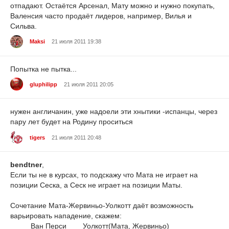
отпадают. Остаётся Арсенал, Мату можно и нужно покупать,
Валенсия часто продаёт лидеров, например, Вилья и
Сильва.
Maksi
21 июля 2011 19:38
Попытка не пытка...
gluphilipp
21 июля 2011 20:05
нужен англичанин, уже надоели эти хнытики -испанцы, через
пару лет будет на Родину проситься
tigers
21 июля 2011 20:48
bendtner
,
Если ты не в курсах, то подскажу что Мата не играет на
позиции Сеска, а Сеск не играет на позиции Маты.
Сочетание Мата-Жервиньо-Уолкотт даёт возможность
варьировать нападение, скажем:
_____Ван Перси____Уолкотт(Мата, Жервиньо)