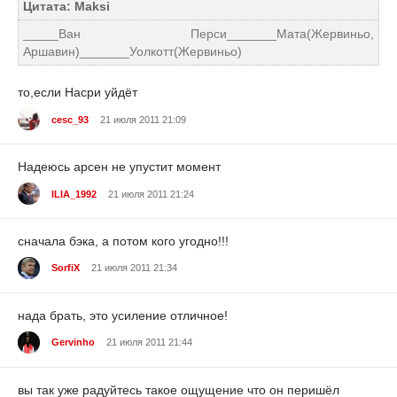
Цитата: Maksi
_____Ван Перси_______Мата(Жервиньо,
Аршавин)_______Уолкотт(Жервиньо)
то,если Насри уйдёт
cesc_93
21 июля 2011 21:09
Надеюсь арсен не упустит момент
ILIA_1992
21 июля 2011 21:24
сначала бэка, а потом кого угодно!!!
SorfiX
21 июля 2011 21:34
нада брать, это усиление отличное!
Gervinho
21 июля 2011 21:44
вы так уже радуйтесь такое ощущение что он перишёл