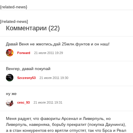
{related-news}
[/related-news]
Комментарии (22)
Давай Веня не жмотись,дай 25млн.фунтов и он наш!
Forward
21 июля 2011 19:29
Венгер, давай покупай
Szczesny53
21 июля 2011 19:30
ну же
cesc_93
21 июля 2011 19:31
Меня радует, что фавориты Арсенал и Ливерпуль, но
Ливерпуль, наверняка, борьбу прекратит (покупка Даунинга),
а в стан конкурентов его врятли отпустят, так что Брса и Реал