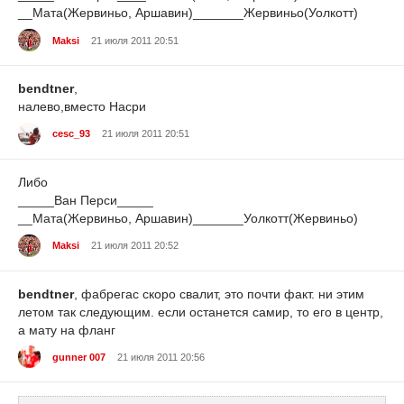
__Мата(Жервиньо, Аршавин)_______Жервиньо(Уолкотт)
Maksi
21 июля 2011 20:51
bendtner
,
налево,вместо Насри
cesc_93
21 июля 2011 20:51
Либо
_____Ван Перси_____
__Мата(Жервиньо, Аршавин)_______Уолкотт(Жервиньо)
Maksi
21 июля 2011 20:52
bendtner
, фабрегас скоро свалит, это почти факт. ни этим
летом так следующим. если останется самир, то его в центр,
а мату на фланг
gunner 007
21 июля 2011 20:56