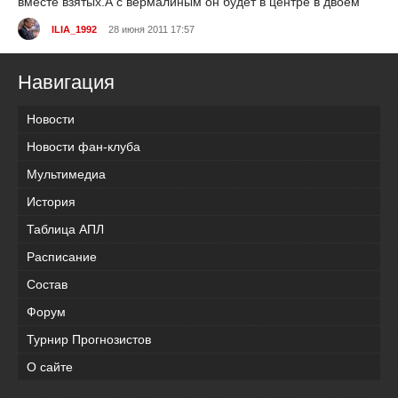
вместе взятых.А с вермалиным он будет в центре в двоём
ILIA_1992
28 июня 2011 17:57
Навигация
Новости
Новости фан-клуба
Мультимедиа
История
Таблица АПЛ
Расписание
Состав
Форум
Турнир Прогнозистов
О сайте