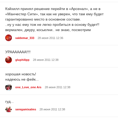
Кэйхилл принял решение перейти в «Арсенал», а не в
«Манчестер Сити», так как не уверен, что там ему будет
гарантированно место в основном составе.
..ну у нас ему тож не легко пробиться в основу будет!!
вермален, джуру, косьелни.. не знаю, посмотрим
valdemar_333
28 июня 2011 12:36
УРААААААА!!!!
gluphilipp
28 июня 2011 12:38
хорошая новость!
надеюсь не фейк...
one_Love_one Ars
28 июня 2011 12:38
гуд...
seregamixalms
28 июня 2011 12:38