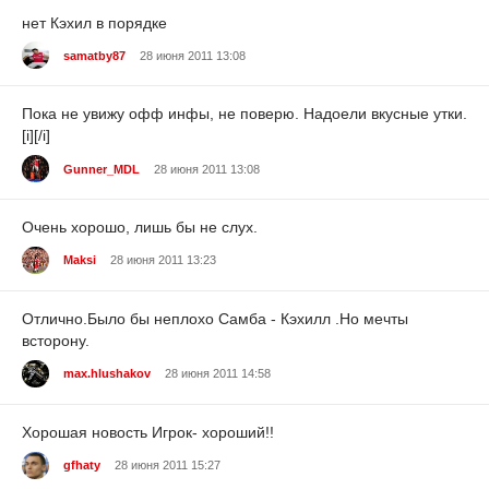
нет Кэхил в порядке
samatby87
28 июня 2011 13:08
Пока не увижу офф инфы, не поверю. Надоели вкусные утки.
[i][/i]
Gunner_MDL
28 июня 2011 13:08
Очень хорошо, лишь бы не слух.
Maksi
28 июня 2011 13:23
Отлично.Было бы неплохо Самба - Кэхилл .Но мечты
всторону.
max.hlushakov
28 июня 2011 14:58
Хорошая новость Игрок- хороший!!
gfhaty
28 июня 2011 15:27