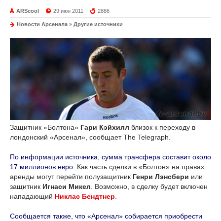
ARScool
29 июн 2011
2886
Новости Арсенала
»
Другие источники
Защитник «Болтона»
Гари Кэйхилл
близок к переходу в
лондонский «Арсенал», сообщает The Telegraph.
По информации источника, сумма трансфера составит около
17 миллионов евро.
Как часть сделки в «Болтон» на правах
аренды могут перейти полузащитник
Генри Лэнсбери
или
защитник
Игнаси Микел
. Возможно, в сделку будет включен
нападающий
Никлас Бендтнер
.
Сообщается также, что «Арсенал» собирается приобрести