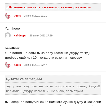
Комментарий скрыт в связи с низким рейтингом
tigers
28 июня 2011 17:21
Yahhhooo
Хайберри
28 июня 2011 17:29
bendtner
,
я не понял, но если ты за пару косельни-джуру, то жди
трофеев ещё лет 10 , когда они закончат карьеру
tigers
28 июня 2011 17:47
Цитата: valdemar_333
.ну у нас ему тож не легко пробиться в основу будет!!
вермален, джуру, косьелни.. не знаю, посмотрим
ты наверное пошутил,кехил намного лучше джуру и косьелни