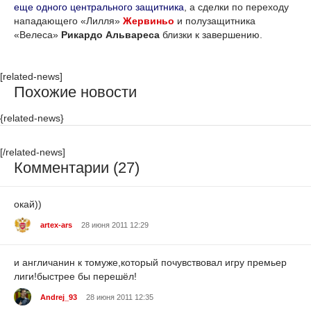
еще одного центрального защитника
, а сделки по переходу
нападающего «Лилля»
Жервиньо
и полузащитника
«Велеса»
Рикардо Альвареса
близки к завершению.
[related-news]
Похожие новости
{related-news}
[/related-news]
Комментарии (27)
окай))
artex-ars
28 июня 2011 12:29
и англичанин к томуже,который почувствовал игру премьер
лиги!быстрее бы перешёл!
Andrej_93
28 июня 2011 12:35