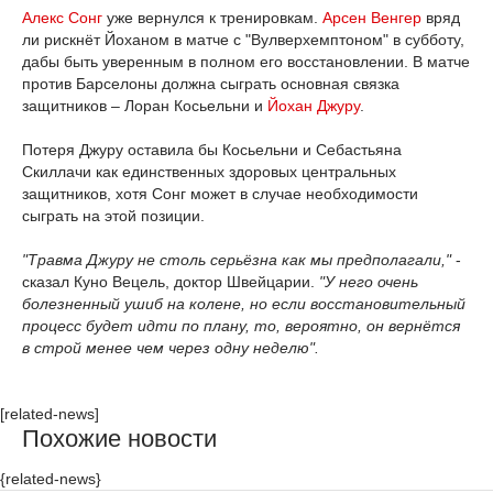
Алекс Сонг
уже вернулся к тренировкам.
Арсен Венгер
вряд
ли рискнёт Йоханом в матче с "Вулверхемптоном" в субботу,
дабы быть уверенным в полном его восстановлении. В матче
против Барселоны должна сыграть основная связка
защитников – Лоран Косьельни и
Йохан Джуру
.
Потеря Джуру оставила бы Косьельни и Себастьяна
Скиллачи как единственных здоровых центральных
защитников, хотя Сонг может в случае необходимости
сыграть на этой позиции.
"Травма Джуру не столь серьёзна как мы предполагали,"
-
сказал Куно Вецель, доктор Швейцарии.
"У него очень
болезненный ушиб на колене, но если восстановительный
процесс будет идти по плану, то, вероятно, он вернётся
в строй менее чем через одну неделю".
[related-news]
Похожие новости
{related-news}