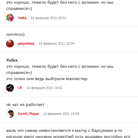
это хорошо, тяжело будет без него с волками, но мы
справимся=)
Yulka
10 февраля 2011 16:52
неплохо)
gluphilipp
10 февраля 2011 18:04
Yulka
,
это хорошо, тяжело будет без него с волками, но мы
справимся=)
это точно они ведь выйграли манчестер
I.P.
10 февраля 2011 19:01
чё чат не работает
GooD_Player
10 февраля 2011 19:59
жаль что самир невостановится к матчу с барсуками а то
расицки както неочень играет(мб хоть аршавин достойно его