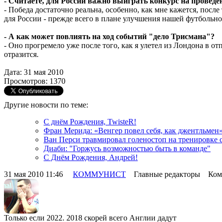
- Считаете, для России важно выиграть конкурс на проведе
- Победа достаточно реальна, особенно, как мне кажется, пос
для России - прежде всего в плане улучшения нашей футбольн
- А как может повлиять на ход событий "дело Трисмана"?
- Оно прогремело уже после того, как я улетел из Лондона в о
отразится.
Дата: 31 мая 2010
Просмотров: 1370
Другие новости по теме:
С днём Рождения, TwisteR!
Фран Мерида: «Венгер повел себя, как джентльмен
Ван Перси травмировал голеностоп на тренировке 
Диаби: "Горжусь возможностью быть в команде"
С Днём Рождения, Андрей!
31 мая 2010 11:46
КОММУНИСТ
Главные редакторы Комм
Только если 2022. 2018 скорей всего Англии дадут