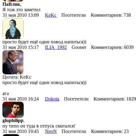
ПаВлик
,
Я тож это заметил
31 мая 2010 13:09
KeKc
Посетители Комментариев: 738
просто будет ещё один повод напиться))
31 мая 2010 15:17
ILIA_1992
Gooner Комментариев: 6039
Цитата: KeKc
просто будет ещё один повод напиться))
ага
31 мая 2010 16:24
Dokota
Посетители Комментариев: 182
gluphilipp
,
ну типо он туда в отпуск сматался!
31 мая 2010 19:45
NeoN
Посетители Комментариев: 23