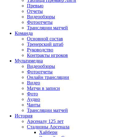
Таблица Премьер Лиги
Превью
Отчеты
Видеообзоры
Фотоотчеты
Трансляции матчей
Команда
Основной состав
Тренерский штаб
Руководство
Контракты игроков
Мультимедиа
Видеообзоры
Фотоотчеты
Онлайн трансляции
Видео
Матчи в записи
Фото
Аудио
Чанты
Трансляции матчей
История
Арсеналу 125 лет
Стадионы Арсенала
Хайбери