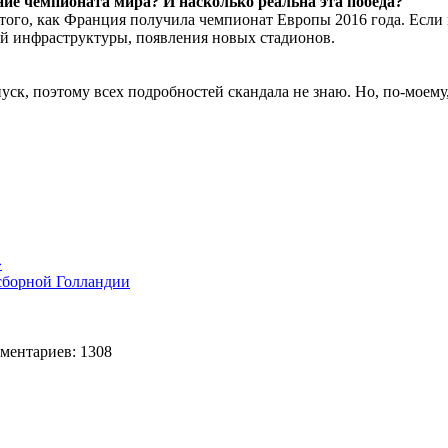
ние чемпионата мира? И насколько реальна эта победа?
ле того, как Франция получила чемпионат Европы 2016 года. Есл
ой инфраструктуры, появления новых стадионов.
тпуск, поэтому всех подробностей скандала не знаю. Но, по-моему
»
сборной Голландии
ентариев: 1308