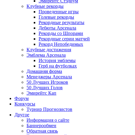
Эмирейтс Стэдиум
Клубные рекорды
Проведенные игры
Голевые рекорды
Рекордные результаты
Дебюты Арсенала
Рекорды со Шпорами
Рекордные серии матчей
Рекорд Непобедимых
Клубные достижения
Эмблема Арсенала
История эмблемы
Герб на футболках
Домашняя форма
Менеджеры Арсенала
50 Лучших Игроков
50 Лучших Голов
Эмирейтс Кап
Форум
Конкурсы
Турнир Прогнозистов
Другое
Информация о сайте
Баннерообмен
Обратная связь