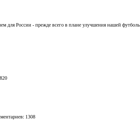
9
ием для России - прежде всего в плане улучшения нашей футбо
0
5820
ентариев: 1308